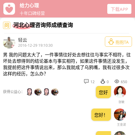
给力心理
下载APP
十年口碑经营
河北心理咨询师成绩查询
问
轻云

抱抱TA
2016-12-29 19:10:30
男 我的问题太大了，一件事情往好处去想往往与事实不相符，往
坏处去想得到的结论基本与事实相符，如果这件事情还没发生，
我提前把这件事情说出来，那么我就成了乌鸦嘴，我有过很多次
这样的经历，怎么办？



12
0
650
获得公益心：
您好
张敏
您好！
王金波