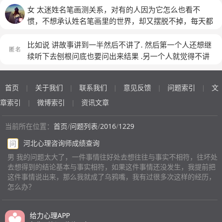
件事不可能百分之百错 我说:但他的错占百分之60 他却回
女 太迷姓名笔画测关系，对有的人因为它怎么也看不
答我这个出发点就太过片面了 接下来我觉得自己跟他这
惯，不想承认姓名笔画里的世界，却又摆脱不掉，每天都
个朋友没法继续说下去了 我想问，究竟什么才是对错，
想它，不理解这个世界为什么要这样安排，心里一直想不
这些人究竟怎么了，我到底要不要跟他们继续辩论下去，
通，却又无法逃避现实，与人交往不顺畅，比较内向，心
比如说 讲故事讲到一半然后不讲了. 然后第一个人还想继
这件事让我再次相信每个人都有不同的观念，不管你认为
里苦闷。
续听下去刨根问底也要问出来结果 .另一个人就觉得不讲
对错，他们总会觉得自己是对的
也无所谓 不讲就不听.这两种人性格是什么样的. 求解答
(匿名)
首页
关于我们
联系我们
意见反馈
问题索引
文
|
|
|
|
|
章索引
微博索引
资讯文章
|
|
当前所在位置：
首页
/
问题列表
/
2016
/
1229
河北心理咨询师成绩查询
问
男 我的问题太大了，一件事情往好处去想往往与事实不相符，往坏处
去想得到的结论基本与事实相符，如果这件事情还没发生，我提前把
这件事情说出来，那么我就成了乌鸦嘴，我有过很多次这样的经历，
怎么办？
给力心理APP