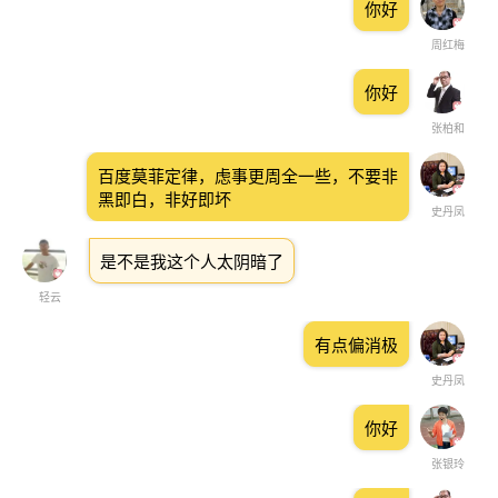
你好
周红梅
你好
张柏和
百度莫菲定律，虑事更周全一些，不要非
黑即白，非好即坏
史丹凤
是不是我这个人太阴暗了
轻云
有点偏消极
史丹凤
你好
张银玲