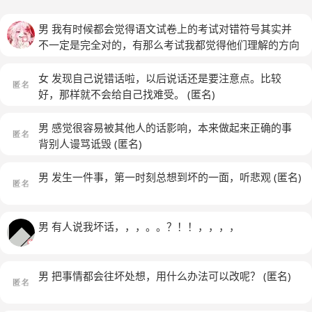
男 我有时候都会觉得语文试卷上的考试对错符号其实并
不一定是完全对的，有那么考试我都觉得他们理解的方向
与我理解的程度不一样，我觉得他们没有理解的很透彻
我发现一个人因为别人的行动而在那个人看不到的地方辱
女 发现自己说错话啦，以后说话还是要注意点。比较
骂讽刺他，我跟他说了不能这样，他就跟我吵起来了，接
好，那样就不会给自己找难受。
(匿名)
着，他的朋友也来找我说，我对他朋友说:我只是不想让
他把消极的一面带给其他人，更厌烦那种只会在背后成群
男 感觉很容易被其他人的话影响，本来做起来正确的事
拉队议论别人的人，我想让他改掉这个坏习惯。 而他的
背别人谩骂诋毁
(匿名)
朋友回复说我是个“正义侠”他说:每个人都有自己的立场，
你说你总不能放他一个人自生自灭，按照你的说法根本是
男 发生一件事，第一时刻总想到坏的一面，听悲观
(匿名)
让他人道毁灭 我当时就不服了，不要在背后说别人坏话
是人道毁灭？ 我对他说:你这个朋友真是不称职，我知道
你是在宽容他，可是你这样放任不管，不去帮忙改下他这
男 有人说我坏话，，，。。？！！，，，，
个缺点，反而更认为他这种缺点是好的，任期继续，你知
道么？他几乎每天都把其他群的一个人的聊天记录发到群
里，然后各种谩骂，在那个人不知道情况下，不仅这样不
男 把事情都会往坏处想，用什么办法可以改呢？
(匿名)
对，还把原本整个群的气氛弄的死气沉沉 他的朋友说:可
能他这样做只是我认为是错误的，你不能这么看好吧？一