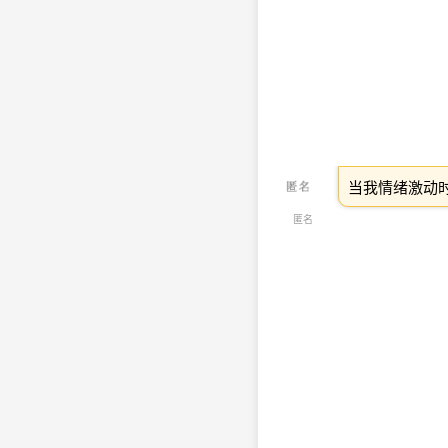
当我情绪激动时
匿名