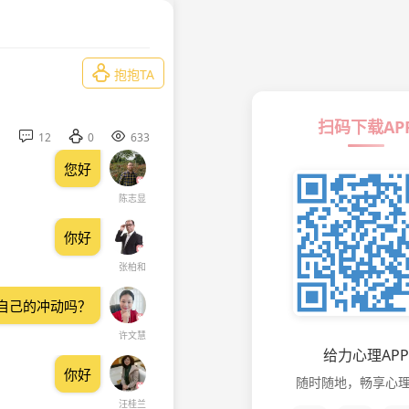

抱抱TA
扫码下载AP



12
0
633
您好
陈志显
你好
张柏和
自己的冲动吗？
许文慧
给力心理APP
你好
随时随地，畅享心
汪桂兰