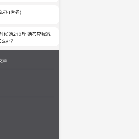
么办
(匿名)
时候她210斤 她答应我减
怎么办？
文章