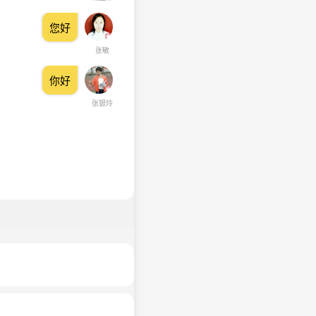
您好
张敏
你好
张银玲