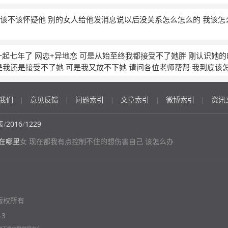
该不该怀疑他 别的女人给他发消息说以后没关系怎么怎么的 我该怎
一起七年了 网恋+异地恋 可是从始至终我都接受不了她胖 刚认识她的
可是我还是接受不了她 可是我又放不下她 请问各位老师帮帮 我到底该
我们
意见反馈
问题索引
文章索引
微博索引
资讯
|
|
|
|
|
表
/
2016
/
1229
在哪里
女 现在都我有点控制不住的想伤害自己 该怎么办
版权所有
-3