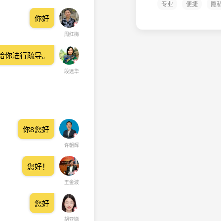
专业
便捷
隐
你好
周红梅
给你进行疏导。
段远华
你8您好
许朝辉
您好！
王金波
您好
胡亚娣