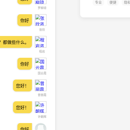
专业
便捷
隐
罗柳琼
你好
张欣
？都做些什么。
程岩
你好
国云霞
您好！
曾丽霞
您好！
许朝辉
你好