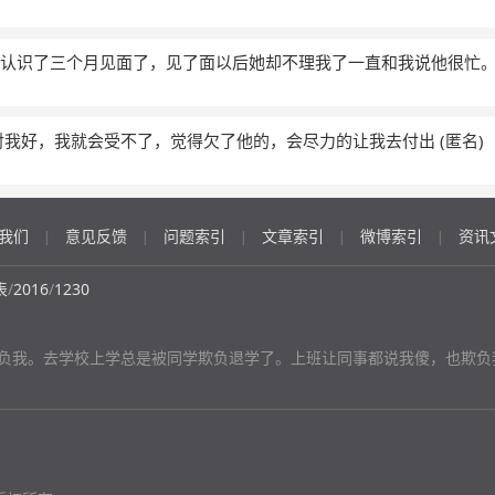
认识了三个月见面了，见了面以后她却不理我了一直和我说他很忙
对我好，我就会受不了，觉得欠了他的，会尽力的让我去付出
(匿名)
我们
意见反馈
问题索引
文章索引
微博索引
资讯
|
|
|
|
|
表
/
2016
/
1230
欺负我。去学校上学总是被同学欺负退学了。上班让同事都说我傻，也欺负