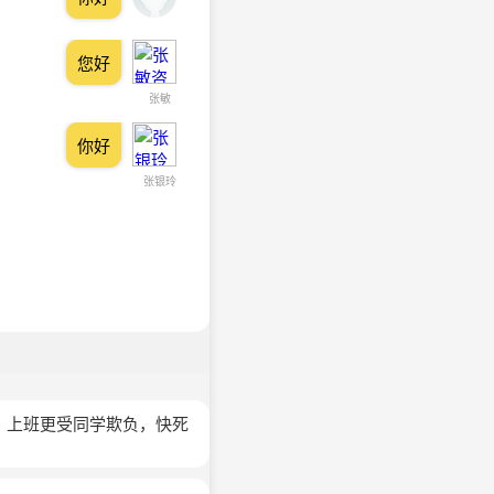
您好
张敏
你好
张银玲
。上班更受同学欺负，快死