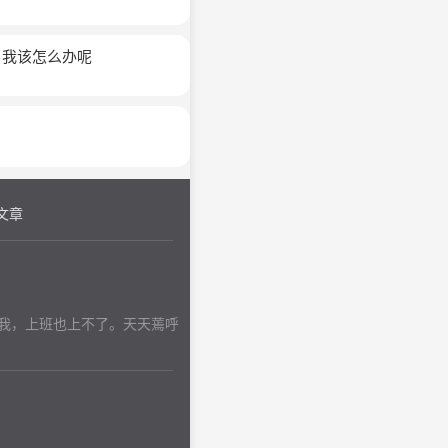
。我该怎么办呢
文章
我，上班也上不了。天天蔫呼