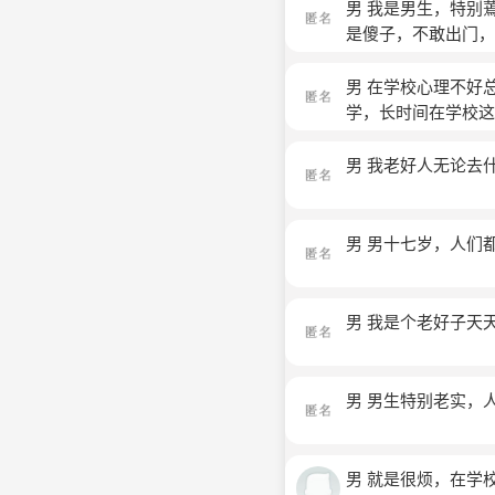
男 我是男生，特别
是傻子，不敢出门
男 在学校心理不好
学，长时间在学校
男 我老好人无论去
男 男十七岁，人们
男 我是个老好子天
男 男生特别老实，
男 就是很烦，在学