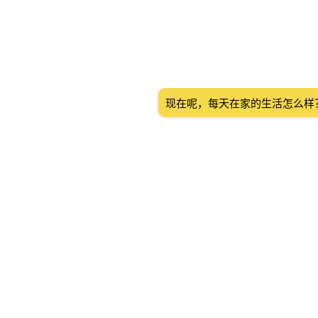
现在呢，每天在家的生活怎么样