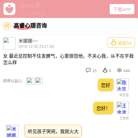
给力心理
下载APP
十年口碑经营
高睿心理咨询
问
米娜娜~~

抱抱TA
2016-12-30 23:21:54
女 最近总控制不住发脾气，心里很怨他，不关心我，从不在乎我
怎么样



25
0
644
获得公益心：
您好
陈志显
您好！
王金波
听见孩子哭闹，我就火大