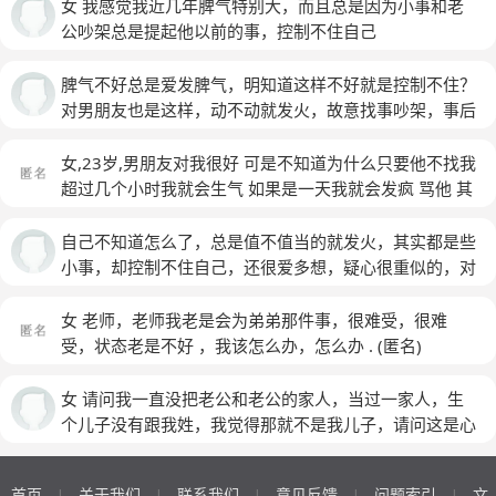
的时候，他不会哄我，我就只能，越来越生气，到现在自
女 我感觉我近几年脾气特别大，而且总是因为小事和老
己控制不住了，
公吵架总是提起他以前的事，控制不住自己
脾气不好总是爱发脾气，明知道这样不好就是控制不住？
对男朋友也是这样，动不动就发火，故意找事吵架，事后
自己也很后悔，可是当时就是控制不住？怎么办？总是不
给男朋友留下私人空间。
女,23岁,男朋友对我很好 可是不知道为什么只要他不找我
超过几个小时我就会生气 如果是一天我就会发疯 骂他 其
实都不是什么大不了的事情 可是我就是控制不住自己的
情绪 有些时候会后悔 会哭 可是也并不想低头认错
(匿名)
自己不知道怎么了，总是值不值当的就发火，其实都是些
小事，却控制不住自己，还很爱多想，疑心很重似的，对
自己老公也是忽冷忽热的，我这是怎么了
女 老师，老师我老是会为弟弟那件事，很难受，很难
受，状态老是不好 ，我该怎么办，怎么办 .
(匿名)
女 请问我一直没把老公和老公的家人，当过一家人，生
个儿子没有跟我姓，我觉得那就不是我儿子，请问这是心
理疾病吗？
首页
关于我们
联系我们
意见反馈
问题索引
文
|
|
|
|
|