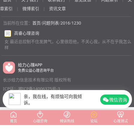
章索引
微博索引
资讯文章
|
|
当前所在位置：
首页
/
问题列表
/
2016
/
1230
高睿心理咨询
问
女 最近总控制不住发脾气，心里很怨他，不关心我，从不在乎我怎么
样
给力心理APP
免费公益心理咨询平台
长沙给力信息技术有限公司 版权所有
ICP证：湘ICP备14006375号-3
亲，我在线，有烦恼可向我倾
微信咨询
诉。
首页
心理咨询
倾诉热线
论坛
心理测试