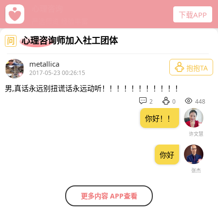
心理咨询
下载APP
严选师资 经验丰富
心理咨询师加入社工团体
问
metallica

抱抱TA
2017-05-23 00:26:15
男,真话永远别扭谎话永远动听！！！！！！！！！！！



2
0
448
你好！！
许文慧
你好
张杰
更多内容 APP查看