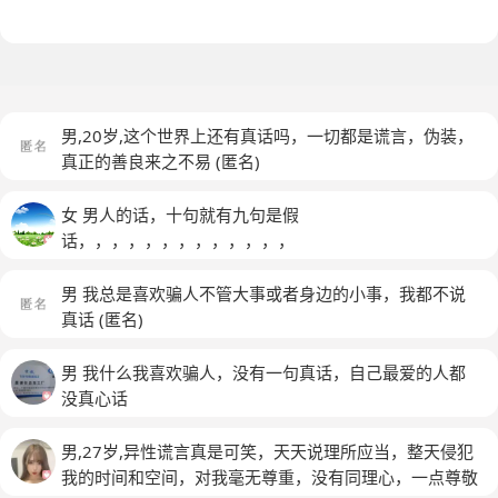
男,20岁,这个世界上还有真话吗，一切都是谎言，伪装，
真正的善良来之不易
(匿名)
女 男人的话，十句就有九句是假
话，，，，，，，，，，，，，
男 我总是喜欢骗人不管大事或者身边的小事，我都不说
真话
(匿名)
男 我什么我喜欢骗人，没有一句真话，自己最爱的人都
没真心话
男,27岁,异性谎言真是可笑，天天说理所应当，整天侵犯
我的时间和空间，对我毫无尊重，没有同理心，一点尊敬