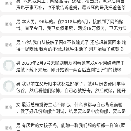
光了，真的，好恨我自己，真想离开，我以前的我是家里
男,18岁,我染上了网络赌博，还碰了校园贷，就算后悔自
哭，我很累，我有时候觉得自己不是人，我爸爸妈妈辛辛
的骄傲，现在成了家里得毒瘤，我该怎么办，现在我才26
责也于事无补，也不敢告诉爸妈，最该死的是我把爸爸给
苦苦都赚不了这么多，我觉得我就是个窝囊废。我好想一
岁，一个本该过着幸福美好的生活的年纪，如今感觉一切
我的学费赌掉了，我真的不想这样子，可是每次我都控制
了百了
(匿名)
都完了
不住，输了就想赢回来，现在明天马上就要交学费了，我
男 本人男，96年的。在2018年的6月，接触到了网络赌
也不知道该怎么办，家里经济本来就很不好，爸给我的学
博。直至今日，我已负债累累，网贷18万债务，已无力偿
费也是很勉强凑出来的，我玩网络赌博也是想小赚一点减
还。没敢告诉家里人，最近总想结束自己，但又舍不得。
轻负担，我没想到会搞成这样子，我……真的不知道该怎
舍不得父母，舍不得女朋友。整天浑浑噩噩，工作也毫无
男,17岁,我自从接触了网d 不仅输光了 还总想着赢回来 输
么办，爸妈身体都不好所以经济只出不进，我不敢告诉他
心思，晚上经常失眠，精神崩溃。我应该怎么办？
(匿名)
得一塌糊涂 我真的不想过这种生活了 刚开始赢了点钱 对
们真相，想自杀逃避了
(匿名)
生活还是挺有希望的 可是我现在输了 头很痛 很想哭
(匿
名)
男 2020年2月9号无聊刷朋友圈看见有发APP网络赌博于
是就下载下来玩，刚开始输一两百后直到把所有的钱输
完，还网贷出来赌现在欠下30多万，我挺不住了，睡不着
觉吃不下饭，真的好累，好想一走了之。
男 我以前在父母眼中我都是好孩子，就4月份去帮同学种
包谷，然后看他们赌博，自己心就好奇，然后就赌，刚开
始，充10，50元输了都无所谓，但是上头了，输了就一
直想赢，然后就开始玩大的，先是去网贷分期乐，借了3
女 最近总是觉得生活不顺心，什么事都与自己背道而驰
千，赢了几天，又输回去了。我不甘心，又借了3千，然
，做了好几份抑郁症测试，结果要么是中度抑郁，要么是
后又没了，那一天，心都凉了，什么都不想干。饭也吃不
重度抑郁……我想问问专家们，我是不是真的得抑郁症
去。
了……
(匿名)
男 有厌世的女孩子吗，能聊一聊我们想的都都一样嘛
(匿