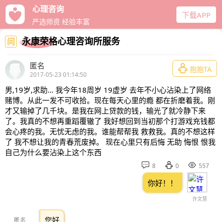
心理咨询
下载APP
严选师资 经验丰富
永康荣格心理咨询所服务
问
匿名

抱抱TA
2017-05-23 01:14:50
男,19岁,求助… 我今年18周岁 19虚岁 去年不小心沾染上了网络
赌博。从此一发不可收拾。现在每天心里的瘾 都在折磨着我。刚
才又输掉了几千块。是我在网上贷款的钱，输光了就冷静下来
了。我真的不想再重蹈覆辙了 我好想回到当初那个打游戏充钱都
会心疼的我。无忧无虑的我。谁能帮帮我 救救我。真的不想这样
了 我不想让我的青春荒废掉。 现在心里只有后悔 无助 悔恨 恨我
自己为什么要沾染上这个东西



8
0
557
你好！！
许文慧
您好