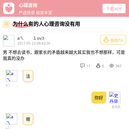
心理咨询
下载APP
严选师资 经验丰富
为什么有的人心理咨询没有用
问
aㄟ １ov3

抱抱TA
2017-05-23 08:43:36
男 不想去读书，跟家长的矛盾越来越大其实我也不想那样，可是
我真的没办



11
0
397
法
aㄟ １ov3
你好
史丹凤
嗯
aㄟ １ov3