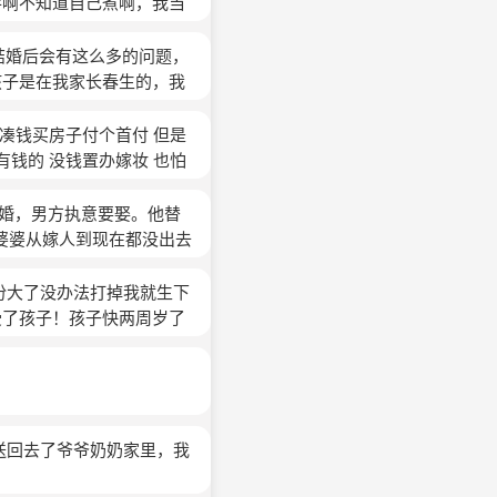
己照顾的他妈妈跟本没有
手啊不知道自己煮啊，我当
无，怎样都行，后来他说让
钱他爸妈一点钱都没有给我
他妈妈就是怕花钱，那个时
孩子了，再说他的孩子们长
说那的，说我这不好那不
次才去医生说要破腹产，生
结婚后会有这么多的问题，
我自己也很矛盾，留下来吧
的，他是说给别人听的，我
自己照顾的他妈妈跟本没
孩子是在我家长春生的，我
来，现在都是婆婆一起协助
的钱他爸妈一点钱都没有给
确定，孩子比预产期提前了
又感觉很心疼，很心酸，我
这说那的，说我这不好那不
直埋怨我生孩子没在他身
凑钱买房子付个首付 但是
负担，自责自己一辈子，现
的，他是说给别人听的，我
是让着她，也知道刚生完孩
钱的 没钱置办嫁妆 也怕
去以后他不幸福，会受苦，
，等孩子大一点的时候她也
了 怕靠我男友一个人的工
给他钱，要么让我陪她，我
父母接妆也能给了 孩子他
结婚，男方执意要娶。他替
，只要有时间家里的卫生都
家里人也不会再认我这个儿
，婆婆从嫁人到现在都没出去
。总冷嘲热讽的说我完蛋，
不会因为没嫁妆就不要这个
没办法给他妈。他妈做家
这样下去我真的坚持不住
来也有一万多一个月就是还了
过得比什么都扣。压抑，哭
份大了没办法打掉我就生下
妈出面和他们家人谈谈
(匿名)
关心我，但是她没主见，被
受了孩子！孩子快两周岁了
结婚，婆婆也没出过一分
走路我必须照顾她！太多细
，现在又说卖掉。老公一定
才能睡！我已经不知道怎么
离开。另一半的爸爸是个比
得生不如死。他宁愿我哭
送回去了爷爷奶奶家里，我