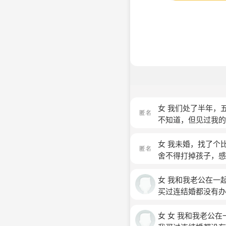
女 我们处了半年，
不知道，但见过我的
人，本来就打算结婚
要投资钱，于是我用
女 我未婚，找了个
我家人，并且告诉他
舍不得打掉孩子，感
来银行追债来我家，
开始，每个月给我三
了，家里人恨他，不
以前特别不喜欢孩子
女 我和我老公在一
里人还在给我介绍相
赶紧挣点钱养孩子，
买过连结婚都没有办
要和他在一起一辈子
子，他和他前妻没有
听到这话我只能偷偷
子，可是并不是那样
我们也没有钱是他妈
女 女 我和我老公
何关系了，只要他一