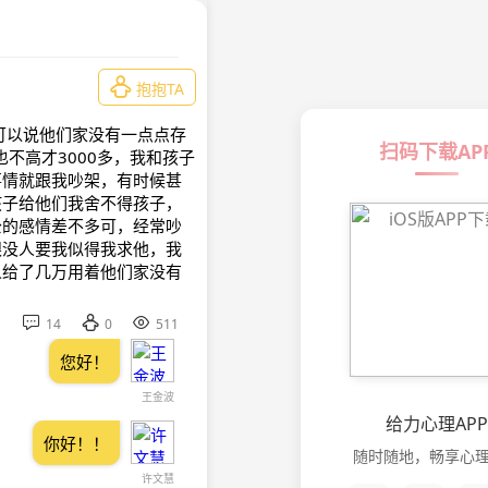

抱抱TA
可以说他们家没有一点点存
扫码下载AP
不高才3000多，我和孩子
事情就跟我吵架，有时候甚
孩子给他们我舍不得孩子，
公的感情差不多可，经常吵
跟没人要我似得我求他，我
人给了几万用着他们家没有



14
0
511
您好！
王金波
给力心理APP
你好！！
随时随地，畅享心
许文慧