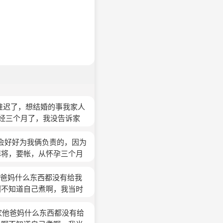
推迟了，想结婚的事我家人
经三个月了，我没告诉家
钱结婚，又不好意思问家人
没办法我怀孕8个月才告诉
会好好为我俩负责的，因为
，我们银行贷款还欠的，后
麻将，要帐，从怀孕三个月
回娘家，我俩分开一个月
下来，我父母会同意的，我
他也不想离开我和孩子，家
出，他一直说他忙，说他要
他爸妈什么东西都没有给我
里人都恨他，说了狠话，我
不离家，一直照顾他家和孩
啊不知道自己煮啊，我当时
了。
(匿名)
前说租房后就天天陪我和孩
妈妈就是怕花钱，那个时候
他很失望，说不想与他有任
才去医生说要破腹产，生下
家他爸妈什么东西都没有给
，后来一天天过去气消了