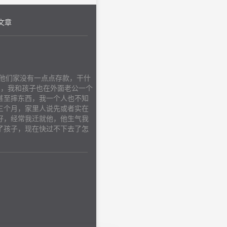
文章
他们家没有一点点存款，干什
多，我和孩子也在外面老公一个
甚至摔东西，我一个人也不知
三个月，家里人说先或者实在
好，经常我迁就他，他生气我
了孩子，现在快过不下去了怎