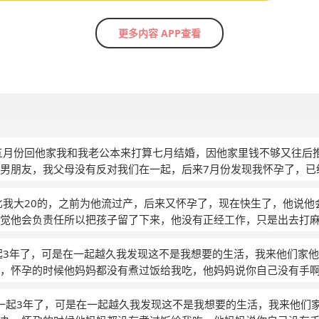
更多内容 APP查看
五月份回他家我和我老公本来打算七月结婚，因他家里钱不够又往后
男朋友，我父母没有反对我们在一起，后来7月份发现我怀孕了，已
就想留住这个孩子，我老公没有户口是黑户，所以我俩打算自己挣
我的身份证去银行贷款12万，做了生意赔了，我肚子也越来越大，
比我大20的，之前为他流过产，后来又怀孕了，现在快生了，他说他
们我要结婚，我爸不同意，但最后还是妥协，婚礼结完，孩子生完
觉他会负责任所以把孩子留了下来，他没有正经工作，只是出去打
父母知道了非常生气，逼我离开他，才帮我还钱，于是我抱着孩子
千生活费，对我还可以，但是我怀孕我父母不知道，他说等孩子生
让我们在一起有任何瓜葛，我很爱他所以背着家人偷偷和他联系，
，我现在有点喜欢了，我想我的孩子毕竟是个生命，我愿意为他付
起3年了，可是在一起越久我发现这不是我想要的生活，我来他们家
亲对象，我都看不上，就是想和他在一起，我们还有孩子，可是家
我也没说什么，他孩子都大了，20多了，他离婚了，但她前妻离婚
，怀孕的时候他妈妈都没有煮过饭给我吃，他妈妈说你自己没有手
我不认我。怎么办大家帮帮我，出出主意 宝宝才四个月，谢谢大家
夫妻关系，只是亲人关系，后来肚子大了就搬出来租房住了，他以
的哭，后来到预产期了要去医院他妈妈不让去说等羊水破了在去他
的，整天说他忙，但是我缺什么东西都会送的，后来我很生气，对
妈出的钱可是等了一个星期都没有破，还是医生打电话打了十几次
在一起3年了，可是在一起越久我发现这不是我想要的生活，我来他们
直付抚养费到我生完之后，然后让他把孩子抱走，我们就没关系了