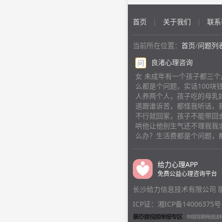
首页
关于我们
联系
|
|
当前所在位置：
首页
/
问题列
良渚心理咨询
问
女 未成年有一个孩子都三
么都是个问题，实话100块
人养两个人，孩子吃的母乳
道跟谁诉苦，都怪我听话，
不行就回家，孩子不能带回
哄他让他别生气还不理我我
么办？生活费都是个问题，
给力心理APP
免费公益心理咨询平台
长沙给力信息技术有限公司 
ICP证：湘ICP备14006375号