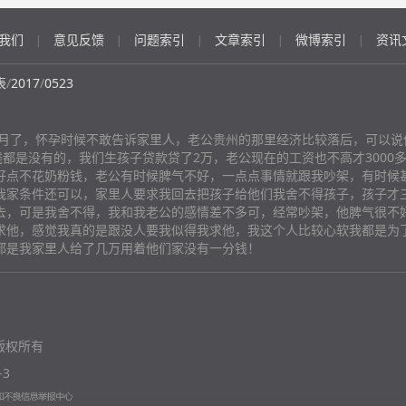
我们
意见反馈
问题索引
文章索引
微博索引
资讯
|
|
|
|
|
表
/
2017
/
0523
个月了，怀孕时候不敢告诉家里人，老公贵州的那里经济比较落后，可以说
钱都是没有的，我们生孩子贷款贷了2万，老公现在的工资也不高才3000
好点不花奶粉钱，老公有时候脾气不好，一点点事情就跟我吵架，有时候
我家条件还可以，家里人要求我回去把孩子给他们我舍不得孩子，孩子才
去，可是我舍不得，我和我老公的感情差不多可，经常吵架，他脾气很不
求他，感觉我真的是跟没人要我似得我求他，我这个人比较心软我都是为
都是我家里人给了几万用着他们家没有一分钱！
版权所有
-3