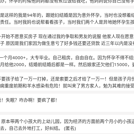
几天，他妈妈说在医院这几天在受罪啊，女儿生下来1年多都是我自
办，怀孕的时候他妈妈都没有煮过饭给我吃，他妈妈说你自己没有
子里长大，感觉生命很奇妙，愿意为他付出所有，对他感觉可有可
帮你们照顾孩子，我们也没有说什么，可是女儿的满月和周岁酒的
偷的哭，后来到预产期了要去医院他妈妈不让去说等羊水破了在去
不养，不养的话他也养不了要把孩子送人，说他年龄大了，养不起
的干么给你们啊，我老公对我也不怎么好，还喜欢在外面装逼说这
妈妈出的钱可是等了一个星期都没有破，还是医生打电话打了十几
是这样的我是94年的，跟媳妇结婚是因为意外怀孕，当时也没想着
有很多压力的，要是我愿意养的话就让我养，他愿意每天都来，可
怎么办了，我老公也重来没有给我买过什么，他老说给我买这买那
的几天，他妈妈说在医院这几天在受罪啊，女儿生下来1年多都是我
责任。当时我妈也说帮着看孩子，当时我们两个人是异地她怀孕生
一没经验，二是怕养不起，孩子受苦三我自己养一个孩子怕顾不过
么帮你们照顾孩子，我们也没有说什么，可是女儿的满月和周岁酒
产期的之前几天就跟她说我请假回家陪她，但是她说什么时候生不
人，四我怎么对我父母亲人交代，我还没结婚的人，把他送人吧，
出的干么给你们啊，我老公对我也不怎么好，还喜欢在外面装逼说
天我就坐飞机赶过去了，当时我事业也在关键期，回去之后她就一
一开始不愿意买房子 现在通过我的争取和男友的说服 他家人现在愿意
有送人心很痛，很舍不得，怕以后想到这种事会成为一辈子的心里
怎么办了，我老公也重来没有给我买过什么，他老说给我买这买那
又回济南工作，她在长春坐月子，这期间就是各种争吵，一般我都
子 原因是我们家因为做生意亏了好多钱还要还贷款 近三年以内是没有
都长大，真的舍不得，每次想到都会伤心，哭好久，害怕把他送出
后因为工作调动我调动到了银川，当时也跟她说过了，她也同意了
家不在经济帮忙 因为孩子生下来开支很大 我要在家带孩子不能工作
爸妈不要他恨我们，我真的很矛盾！
(匿名)
现在只要他心情不好就说我赚的钱不多，又没时间陪她，要么让我
母要我打掉孩子但是不用和男友分手 等我他们有钱了我们再结婚 那我
工资一个月4000+，大专毕业。自己租房，自由自在。因为怀孕不得不
忙每天几乎都要加班，每个月的工资我都给她，我就留个吃饭的钱
 我心里清楚我一旦打掉孩子 就是我男友不在意以后可以再生 他们
月给他2000，结婚前结婚后都是一样。然后娘家还欠他们15000
给你生孩子，尿不湿什么的都是我自己弄，埋怨我帮她看不了孩子
不愿意出面和他家人商量 其实有些事还是有商量的余地的 他们家也
，花钱开心。现在就算男方把2000块给我，也买不了什么，而且也
到钱。还没时间陪她，我现在已经被折磨疯了。请老师救救我吧，
后孩子我们家接济不了也可以商量说明经济状况 他们一家工资加起
，怀着孕。待产包孩子用品买不起好的，以前大大方方的人，现在
不要孩子给了一万一打掉，还是索要之后才给了一万一！但是孩子月
么也是自己的孙子不可能看着小孩饿死 我现在不知道怎么说服我爸
没有。没给过他妈妈钱。他妈妈想让我哺乳期过后去上班。平时挺
痫重度前期和羊水感染有危险！就叫来了男方家人，勉为其难的接
气不好。包括我买月子帽的，她觉得用以前随便的帽子就好。我们
公也是不工作不懂事！我说的话没人听也没人尊重，但孩子还不会
婚花光了。他们家在三线有一套普通70多平套房。全家人宁愿空着
就能说清的！我还生了病头发一直掉，心里压力很大每天都到凌晨
虑！失眠？咋办啊！要疯了都！
虽然怀孕，但是没领证，对方身份证写错的，年纪不够。天天想着
活压的我喘不过气
(匿名)
宁愿我过得不好，硬我捆绑我的是老公，平时对我还可以，只是过
家人，独立住。我该怎么办，生完孩子赶紧跑吗。
(匿名)
，原本带两个小孩大的上幼儿园，因为经济的方面前两个月小的小孩
回去，自己去外地打工，好纠结。
(匿名)