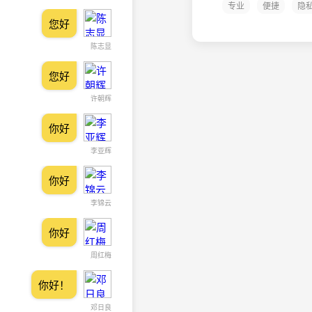
专业
便捷
隐
您好
陈志显
您好
许朝辉
你好
李亚辉
你好
李锦云
你好
周红梅
你好！
邓日良