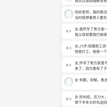
一个女儿，在医院的
我买过连结婚都没有
点，孩子一天天在肚
帮忙还说我贫血怎么
时听到这话我只能偷
我考虑好到底养孩子
们，他爸妈说我们出
候我们也没有钱是他
你好老师，我的情况
大了，没办法说，会
好，我真的不知道该
下一个女儿，在医院
当时就想着男人要负
我肯定要自己养，我
该怎么办啊
有帮忙还说我贫血怎
在济南工作。在她预
养的，而我却是一个
我们，他爸妈说我们
几天出生的，出生当
女,我怀孕了男方家
十月怀孕把他生下来
好，我真的不知道该
边，产假结束了我就
我父母却要我打掉孩
在在肚子每天都动，
该怎么办啊
子心里比较娇气。然
以后孩子生下来男方
长大知道他亲生的
跟我一起来的银川，
资养不起孩子 我父
女,23岁,结婚前
现在工作真的特别的
们也能在经济上帮忙
他爸打工，他爸一个
是我弄。现在还总说
媳妇了 现在我父母
工作，以前自由自在
不像个人男人，赚不
孩子不结婚 至于以
务，我不愿意做家务
女,怀孕了男方家里
了。
贷款还有点钱 再怎
过好多次，一点用都
来了，因为患有了子
人带着走，时不时语
却迟迟不给说法，老
钱。老公积蓄全在结
节真的不是三言两语
女 失眠，抑郁，焦
要我跟她妈住一起。
办了！！这样的生
较开明的父亲。但是
死，也不愿意离开
女 好纠结，压力大
想下半年大的也送