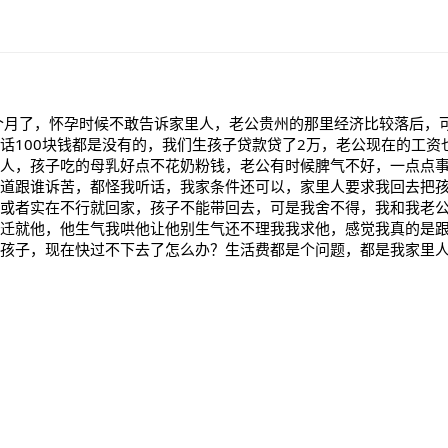
个月了，怀孕时候不敢告诉家里人，老公贵州的那里经济比较落后，
话100块钱都是没有的，我们生孩子贷款贷了2万，老公现在的工资也
人，孩子吃的母乳好点不花奶粉钱，老公有时候脾气不好，一点点
道跟谁诉苦，都怪我听话，我家条件还可以，家里人要求我回去把
或者实在不行就回家，孩子不能带回去，可是我舍不得，我和我老
迁就他，他生气我哄他让他别生气还不理我我求他，感觉我真的是
孩子，现在快过不下去了怎么办？生活费都是个问题，都是我家里