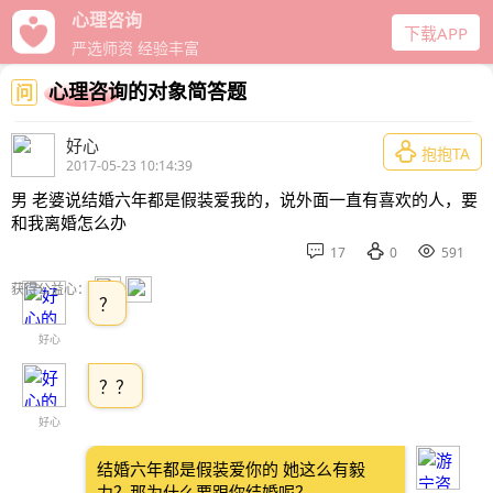
心理咨询
下载APP
严选师资 经验丰富
心理咨询的对象简答题
问
好心

抱抱TA
2017-05-23 10:14:39
男 老婆说结婚六年都是假装爱我的，说外面一直有喜欢的人，要
和我离婚怎么办



17
0
591
获得公益心：
？
好心
？？
好心
结婚六年都是假装爱你的 她这么有毅
力？那为什么要跟你结婚呢？