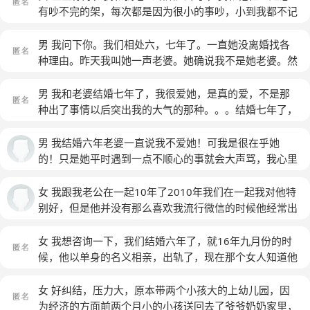
有吵不完的架，每次都是因为很小的事吵，小到我都不记
得是因为什么吵，结婚这几年他动手打过我很多回，他属
于脾气很暴躁那种，刚开始我会顺着他，现在我脾气也被
男 我问下你。我们相处六，七年了。一直她没离婚找各
他弄起来了，我和他之间缺乏沟通，他也不怎么关心我，
种理由。昨天我叫她一声老婆。她确说我不是她老婆。然
我和他有一个儿子，他也很少操心，今年我和他基本是分
后我问她是真的还是假的。她说是真的。你说她说不是我
开工作的，在一起很少，但是每次见面都是不欢而散，今
老婆是她心里话吗
(匿名)
男 我和老婆结婚七年了，我很爱她，是真的爱，不是那
年下半年我练车，一起练车的有个男的跟我表白说对我一
种出了事情以后突出我的大气的那种。。。结婚七年了，
见钟情，表白是在拿到驾照之后他才说的，他说他很爱
我们过的不说很好，应该说一般偏上吧！可是前几天我知
我，没有我他会疯，他有自己家庭，一开始他没想过离
道了我不想也不愿意的事情。出轨了，很多人都说：发生
男 我结婚六年老婆一直说我不爱她！可我是很在乎她
婚，让我做他情人，我不同意，慢慢的发现我自己也喜欢
了这样的事应该先把老婆打一顿，然后再责问为什么这样
的！只是她平时遇到一点不顺心的事就会大声骂，我心里
上他了，现在他跟他老婆闹离婚，一开始我也不想这样破
坐，再然后处理那个招惹老婆的男人，而我没有动老婆一
就会很不好受，我也极少数会去说她，只是我表情不好，
坏别人家庭，然后我也跟我老公提出离婚，我老公在外
下，只是责问为什么走这一步，事情都暴露了，我想要的
老婆她看我的表情就会越不高兴！现要和我离！我该怎么
女 我跟我老公在一起10年了2010年我们在一起我对他特
地，他不知道我爱上别人了，我跟他说离婚缘由是性格不
是她和我主动和我坦白，她没有，而是我问一件她回答一
办
别好，但是他并没有那么喜欢我流行微信的时候他经常出
合，他不同意离，他知道他以前对我做的很过分，他说他
件，这不是我想要的答案，我不可能知道那么多，气的我
轨，我心不甘一直纠缠他所以没有分手，2013年我们结
会改，让我给他时间，可是我并不爱他了，期间每次大吵
不想和她说话，不想理她，中间我还是主动和她谈了几
婚，结婚之前我后悔了我害怕他还会背叛我，但是快结婚
女 我想咨询一下，我们结婚六年了，就16年九月份的时
架的时候也会说离婚，最后就因为都要孩子没离成，这几
次，可是每次都比上次多些。我是越问越生气，你就不能
了来不及了，结婚是他父母逼的，他不爱我！2016年我
候，他以单身的名义相亲，出轨了，现在那个女人知道他
天开始给我发微信关心我，问题是我前几天和那个男的在
从头到尾的和我说一吗？每次都不一样，每次都有新答
们分居了一年因为他怀疑我出轨当时他有一个女人，我当
的真面目，知道他有家庭，不跟他了，他现在反过来找
一起了，我现在突然觉得很对不起他，我现在心里好矛
案，每次都说是真的，每次都说就这么多了，真的就那些
初说他跟那个女人分了我就回去，他不愿意其实我知道他
我，我该继续，还是离婚，
(匿名)
女 好纠结，压力大，原本带两个小孩大的上幼儿园，因
盾，很难受，觉得自己好贱，怎么就变成坏女人了！我该
了，可每次谈都有新的答案和新的问题，是隐瞒吗？我最
喜欢那个女人，后来他会经常给我打电话但是我却死心了
为经济的方面前两个月小的小孩送回去了爷爷奶奶家里，