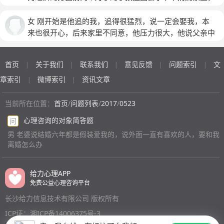
怎么办？这几天都活在煎熬中，我老公要是知道我偷人，
后一次问的结果是：她说是虚荣心，说自己从没被人追
不想跟他说话，放下了！我们商量2017年过年我不回家
我想下半年大的也送回去，自己去外地打工，好纠结。
肯定会把我打残，要是他能早点对我好点我也不会就这样
过，男人对她很好，说了好多好听的话，都是关心问候的
他就跟我离婚我同意了，可是2017年初他给我打电话说
(匿名)
女 刚开始是他追的我，追得很猛烈，说一定会娶我，本
犯错了，在结婚这几年表白喜欢我的也不少，我都一开始
话，说第一次是用强的，这是最真实的结果吗？最后的结
他出事了，这样一年没有联系但是断断续续的有他的消息
来也很开心，后来家里不同意，他压力很大，他说父亲中
就拒绝了，这次我是觉得那个男的对我是真心的，而我也
果吗？如果第一次说是用强，可是第二次呢？第三次呢？
2017年末他回来了同时联系了我们俩，我单身但是因为
风，不能急，要慢慢来。在他很烦的时候，我没给他理
觉得他很适合我，所以才……我现在真的不知道该怎么
以后的呢？那后面的为什么叫你去你就去了呢？甚至还带
赌博我欠了10w的债，那个女孩可能是有对象了没怎么搭
解，老是吵架分手。一开始还哄着，后面就不哄了，这次
办？
(匿名)
回家，睡在了那张原本属于我的床，当时就没想过这对自
理他，他说了一句话让我感动了他说我帮你还，就这样我
首页
关于我们
联系我们
意见反馈
问题索引
文
|
|
|
|
|
真的分了。我想挽回，打了很多电话，吵了很多次，他就
己的老公是多大的侮辱吗？我知道我也有坐的不好的，可
们俩没有离婚一直在一起，我让他去我家接我毕竟2016
一口咬定不可能了，后来电话打多了，他把我都拉黑了。
章索引
微博索引
资讯文章
|
|
这不是你出轨的借口和理由啊，哪对夫妻不吵架，夫妻两
年是他送我回家的，后来他去了我爸妈知道我之前死心了
我找了闺蜜拉了个群，隔了两天他开始讲话，说他在外面
人在前进的路上总有磕磕碰碰，虽然丑事暴露了第一时间
说什么也不同意我跪下求我爸妈这样被逼我爸妈才肯让我
玩得很开心，不过只跟闺蜜讲，我讲话就当没看到，我忍
当前所在位置：
首页
/
问题列表
/
2017
/
0523
她跪在我面前哭着说自己错了，后悔了，和他断了，说以
走，2018_2020年他还会找那个女人，那个女人是卖车
了两天，实在忍不住发火了，他说他不是那种人，没玩过
后保证不会了，不管是什么原因，你前面一次次的隐瞒和
心理咨询的对象简答题
问
的时不时的去给人捧场带着朋友买不买我就不知道了，我
我，现在外面也没人，我说我想挽回，他说想也不能想，
欺骗，我还能相信你吗？你让我用什么理由相信你？让我
只知道他心里有她！后来我知道他外边不止有一个女人还
男 老婆说结婚六年都是假装爱我的，说外面一直有喜欢的人，要和我
只要我想，他就不会见我，然后把群也退了。之前分手时
用什么理由说服我自己？你人虽然还在我身边，你的心现
离婚怎么办
有别的女人，我问他他不承认！2020初他进监狱了，他
也一直说会帮我介绍客户，结果闹成这样，我连讲句话的
在在哪里？你还爱这个家吗？你还爱我吗？，你的心还在
让我把车卖了帮他打理外边，车卖了3w他朋友说让我存
机会都没了。老师觉得他还爱我吗，还有可能一起吗？如
我们原来的家吗？还在我这儿吗？
(匿名)
着卖车的钱等他出来给他凑凑钱买辆车，可是我跟姐妹们
果不能一起，还能做回朋友吗？
给力心理APP
在一起把钱都花了然后还了信用卡还了债，2021年中旬
免费公益心理咨询平台
他出来了知道我把钱花了偶尔会埋怨一下，他说我们俩如
长沙给力信息技术有限公司 版权所有
果有一天差距太大了我会跟你离婚，我问他不爱我为什么
ICP证：湘ICP备14006375号-3
跟我在一起他说因为我以前对他好，他现在对我挺好的我