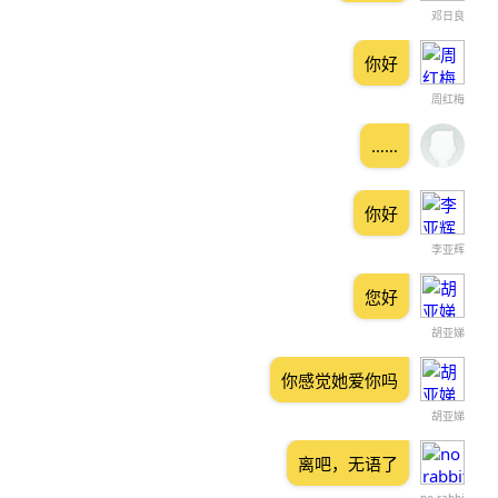
邓日良
你好
周红梅
……
你好
李亚辉
您好
胡亚娣
你感觉她爱你吗
胡亚娣
离吧，无语了