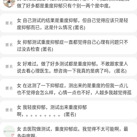
做了好多都是重度抑郁只有个别一两个是中度。
女 自己测试的结果是重度抑郁，但自己觉得应该只是轻
度抑郁而已，这是什么情况
(匿名)
女 抑郁测试重度抑郁症一直都觉得自己心理有问题只不
过没去检查
(匿名)
女 好难过。做了好多测试都是重度抑郁。不敢跟家里人
说去看心理医生。想咨询一下我真的是病了吗，
(匿名)
女 在这测了一下抑郁症，测出来的是重度的但我一点儿
也不觉得会怎么样，心情一点也不好，人越多我越觉得孤
独，在别人看来我很开朗啊
(匿名)
女 我轻度抑郁，测试出来重度抑郁
啊，。。。。。。。。
(匿名)
女 去医院做测试，重度抑郁症。我觉得不太可能啊，最
多中度啊。