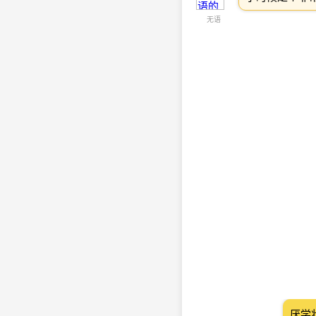
无语
厌学