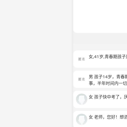
女,41岁,青春期
男 孩子14岁，青
事，半年时间内一
女 孩子快中考了，
女 老师，您好！想