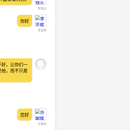
李锦云
你好
李亚辉
不好，让你们一
爱他，而不只是
您好
许朝辉