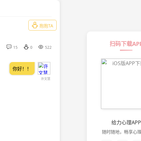

抱抱TA
扫码下载AP



15
0
522
你好！！
许文慧
给力心理APP
随时随地，畅享心