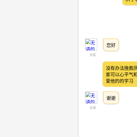
您好
无语
没有办法挽救
家可以心平气
爱他的的学习
谢谢
无语