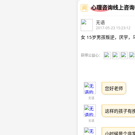
心理咨询线上咨询
问
无语
2017-05-23 15:23:12
女 15岁男孩叛逆，厌学
获得公益心：
您好老师
无语
这样的孩子有
无语
小时候是个非