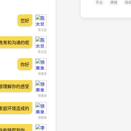
专业
便捷
隐
您好
陈志显
教育和沟通的呢
陈志显
你好
徐惠泉
很理解你的感受
徐惠泉
家庭环境造成的
徐惠泉
许能够帮到你。