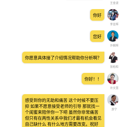
王金波
你好
李亚辉
您好
许朝辉
你愿意具体接了介绍情况帮助你分析啊？
张柏和
你好！！
许文慧
感受到你的无助和痛苦 这个时候不要压
抑 如果不愿意接受老师的引导 那就找一
游宁
个闺蜜来陪伴你一下吧 虽然你非常痛苦
但只有在两性关系中我们才最有机会看见
自己缺什么 有什么地方需要改变。祝好