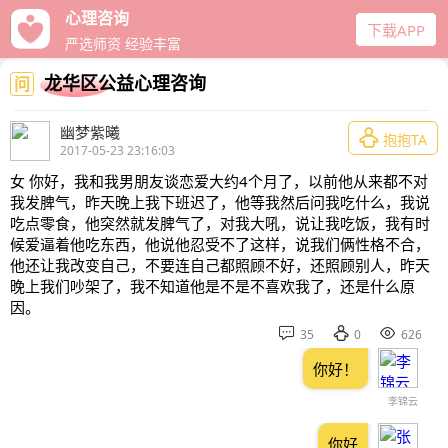
心理咨询
下载APP
严选师资 经验丰富
龙华区公益心理咨询
问
幽梦紫曦

抱抱TA
2017-05-23 23:16:03
女 你好，我和我男朋友谈恋爱大约4个月了，以前他从来都不对
我发脾气，昨天晚上我下班迟了，他等我然后问我吃什么，我说
吃点零食，他突然就发脾气了，对我大吼，说让我吃饭，我有时
候爱逼着他吃东西，他说他忍受不了这样，说我们俩性格不合，
他还让我改变自己，不要连自己都照顾不好，还照顾别人，昨天
晚上我们吵架了，我不知道他是不是不喜欢我了，还是什么原
因。



35
0
626
你好！
李锦云
你好