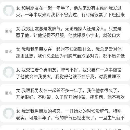
的，但都不沉迷游戏，他给我感觉性格很好，我就是因为
这个和他在一起的。其实除了这个他不管经济外貌工作没
女 和男朋友在一起一年半了，他从来没有主动向我发过
什么突出的优点了，但我也一点都没有在乎这些。 我是
火，一年半以来对我都不曾变过，有时候很累了下班回来
偶尔会有点小脾气的，不知道正不正常但我觉得女生这样
还给我做饭，早上不上班，都给我做早餐等等，什么事都
挺正常的，因为真的是小脾气，就那种说“哼我要生气
依我，舍得为我花钱，什么事都不用我做，可是我正是因
女 我男朋友总是发脾气，无论是家人还是旁人。只要是
啦！”然后发表情包傲娇的那样，每次他都是也发个抱抱
为这些，有些飘飘然了，开始变得一点小事就发脾气，在
惹了他，让他觉得不舒服，他就爆发小宇宙，就破口大
的表情包说好啦好啦不气啦我错啦。这样就好了。我一直
他朋友爸妈面前也对他发火，处处争风吃醋，斤斤计较，
骂，从不顾别人的感受，更别说什么面子，改怎么办？都
也没当回事，他当时也没有表现很纠结。 但是在我们有
昨晚和他朋友出去吃夜宵，他不小心把油滴我腿上了，我
没有勇气和他走下去了
(匿名)
女 我和我男朋友在一起时不知道聊什么，我总是爱对他
矛盾的时候他就把这些都搬出来，说我整天发脾气他十分
就很凶的骂了他，然后我们就吵起来了，他昨晚把我送回
胡思乱想，我们总会因为闹脾气而冷落对方，都不愿先低
惶恐，明明不是他的错我还逼着他认错。但是我问他具体
家，自己却去兄弟家了，他从没这样过，到今天也没理
头，他总是担心我和异性出去玩。最近我们闹脾气了，他
哪次他也说不上来就说记不清了，含含糊糊的，再追问又
我，我该怎么办？
总是对我爱理不理，都不会主动找我聊天了，我感觉他不
女 我交往着个男朋友，脾气不好，我只要有一点事做错
说他累了。我就很搞不懂？我自认为我是一个很讲理的
爱我了。 我们是不是要分手了？
(匿名)
了他就会冲我发火，我觉得他跟不在乎我，对我爱理不
人。之前吵架不管是不是我的错，过后我也会和他道歉，
理，他答应我的事总是食言，每次说分手他都说随便你，
但是他说我那些都是玩笑时说的玩笑话？？可是道歉时我
分了以后又挽留我说他错了，我不忍心又原谅他，但是他
女 我跟我男友在一起差不多一年了，我住他家很久了，
语气很认真他也知道的。 我的感觉就是他总把自己带入
根本不会改变还是以前那样，说真的我都不知道我该怎么
开始很好，不吵架。久了就开始吵架，摔东西，他不喜欢
到一些悲情男主角的戏里，莫须有的说我拿他撒气。不接
办？
我出去玩，就算给，脸色也不好看，有时候我想做的事都
电话的原因是充电我静音没看到，过后给他打过去了的，
不行，因为他不给，我出去完又怕他生气，我感觉自己的
女 我是我男朋友的初恋，一开始处的时候没脾气，特别
解释了一万遍他好像看不了，仍然在那里觉得自己十分受
自由别限制，我感觉跟他在一起委屈了不少，分分合合，
老实，可是半年了，他的脾气已经出来了，一旦生气就不
气可怜。然后对我越来越没有耐心，放我鸽子五个小时出
吵架时他说很过分的话，刚开始我脾气不好，他说我要忍
好听的骂我，哎。但是他特别帮我，我一个人的时候陪
去喝酒，晚上给我打了几个电话我没接他短信不发一条直