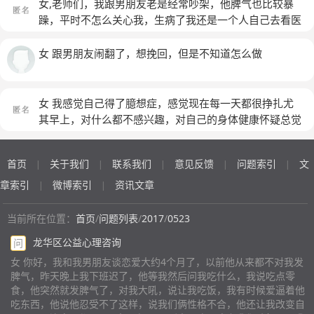
着点，不要动不动就发脾气就跟我吵，久了他骂我真的忍
我，他不是很细心，做事特别粗鲁，我特别不满意了所以
女,老师们，我跟男朋友老是经常吵架，他脾气也比较暴
接睡觉，我发短信他也不回，第二天早晨跟我道歉，我一
了，脾气我真的改了，只是有时候太过分我会跟他吵。他
我就说个不停，然后他忍不了骂我，
躁，平时不怎么关心我，生病了我还是一个人自己去看医
开始很生气，他说了一会缓和了一些，但是他才一共才哄
对我很好。我跟男的聊天他也会说我，我们真的没聊什么
生，这不要过年了，最近他因为生意上的失败，所以对我
我半个小时不到他自己发火了。就这种的，这次更没有耐
就问些问题，他也会生气。我有个朋友他不喜欢，老是说
经常生气吵架，好在经常都是他主动来跟我道歉，要过年
女 跟男朋友闹翻了，想挽回，但是不知道怎么做
心了，我只是心情不好，说话反映慢了一些但是该回答的
我朋友带坏我，其实不是，我回答说不是，他就觉得我护
了，我就问他要带我出去玩，他说没钱，就不出去了，我
问题该说的也聊天了的，他就突然说我拿他撒气，主动要
着我朋友，我只是说出来，没有别的意思，他老是觉得我
说那红包呢，他说借不到钱，我就说那别人家的男朋友，
挂电话又发了一堆东西说我。又把之前小打小闹哄哄的算
对我朋友语气好，对他就不好，他都会觉得我朋友比他重
过年又带女朋友出去玩的，你又这样，说起他两句又跟我
女 我感觉自己得了臆想症，感觉现在每一天都很挣扎尤
成是我脾气不好。又在那里带入把我说成网上常见的那种
要。我们动不动就吵。不吵的时候对我很好。我想抽烟他
生气，叫我滚，哎，之前跟他在一起工作，有时候也会因
其早上，对什么都不感兴趣，对自己的身体健康怀疑总觉
不讲理暴脾气对他不好的人。我突然就爱不动了，我对他
也不给，就说一些话。久了我真的觉得自己的自由被限制
为工作的事就骂我，还朝我脸上吐口水，我无语，之后道
得自己快死了什么的，觉得自己给别人的印象也特别差，
很好，不是嘴上说的，我给他买礼物，见了面他要上床我
了，也不觉得自己爱他，只有喜欢，跟他在一起受不少委
歉了，我就不生气了，但是他平时就喜欢像小男孩捏我，
有点想死什么的，几乎感觉对未来一点不期待，我该咋办
从来都不反抗也不拒绝，他有情绪我从来都是安慰他，放
屈，想过分手不懂怎么说。
(匿名)
首页
关于我们
联系我们
意见反馈
问题索引
文
打我，还打我脸，虽然我知道下手也轻， 也是在玩，但
|
|
|
|
|
(匿名)
假回家整天忙给他做饼干肉干点心想给他邮过去，我真的
我就是不喜欢这样的相处方式，我们已经看好日子明年结
章索引
微博索引
资讯文章
|
|
是感觉自己就像一个男朋友宠着他，我也希望他能宠宠我
婚了，老师觉得我还跟不跟他走下去，他以后结婚了会不
的小撒娇。他这样表现的很没耐心，让我突然感觉心理一
会顾家点？
(匿名)
当前所在位置：
首页
/
问题列表
/
2017
/
0523
下子麻木了。 就开始觉得再这样继续下去不知道他会变
成什么样，也许他根本就不是他说的那种好脾气耐心的
龙华区公益心理咨询
问
人，但是我和他在一起，车房户口都不需要他帮忙，对他
女 你好，我和我男朋友谈恋爱大约4个月了，以前他从来都不对我发
工资没有要求，什么要求都没有就希望他脾气好，因为我
脾气，昨天晚上我下班迟了，他等我然后问我吃什么，我说吃点零
是在家暴中长大的。只有好脾气才能让我觉得安全。他几
食，他突然就发脾气了，对我大吼，说让我吃饭，我有时候爱逼着他
次将我一腔付出说成每天发脾气，还越来越没有耐心，让
吃东西，他说他忍受不了这样，说我们俩性格不合，他还让我改变自