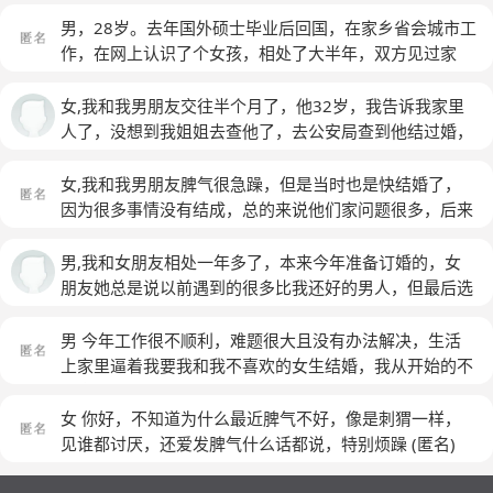
一个单位的 就因为我父母对他的工作不满意 所以不同意
有天天去看，就呆家里睡觉，吃饭还要他姑妈喊，他感觉
而且也挺过分的 见到他也从来不理 男朋友一直忍着 就在
男，28岁。去年国外硕士毕业后回国，在家乡省会城市工
我不会做人，还说现在他家里人都不喜欢我了，所以他想
刚刚我们吵架了 他就把他的委屈说出来了 生气的时候还
作，在网上认识了个女孩，相处了大半年，双方见过家
让我们分开一段时间，让我想想清楚做一个独立坚强的
骂了我家人 我该怎么办
(匿名)
长，都感觉不错。我前两个月想往更好的平台发展辞去以
人，还有要怎么做好一个妻子，一个妈妈，一个女儿，一
前的工作，那段时间很艰难，她一直都是陪着我，感情一
女,我和我男朋友交往半个月了，他32岁，我告诉我家里
个孙女，他还说我虚伪，能装表面功夫做的好不会有实质
直不错。可能是热恋期把，但是最近经常为了一些小事吵
人了，没想到我姐姐去查他了，去公安局查到他结过婚，
的付出，还说我拜金当初如果不是看他家条件好肯定不会
架，比如说多抽了跟烟，或者是生活习惯上的小毛病，而
做过牢后面我就很生气，和他吵架了，他说我家里人查
跟他在一起，还说我不配他保护，现在他都不好意思在他
且总说我不在乎她，感觉不到被捧在手里。我尝试了做了
他，让他很不喜欢，很讨厌，他是结过婚，但是离婚了是
女,我和我男朋友脾气很急躁，但是当时也是快结婚了，
家里人面前说我好，让我自己变成一个优秀的人一个配他
些改变，结果她变本加励了，弄得我和家里都有一些矛盾
做坐过牢，但是是以前的，当时吵的很厉害，他说这些
因为很多事情没有结成，总的来说他们家问题很多，后来
保护的人，他自己也会努力变成一个配保护我的人！
(匿
了。为了她我要奋斗，买房子，买车，我这是在为了我们
事，不想和我说是怕我不理他，想过段时间和我说没想到
我男朋友不吃不喝，他有肠胃炎，后来肾也坏了，他说他
名)
的未来着想。她怎么就不明白呢，我决定明年和她结婚，
我家里人去查他，让他很生气后面他就说：让我给他点时
不想拖累我，可是我做不到这样子分开，双方父母不同意
男,我和女朋友相处一年多了，本来今年准备订婚的，女
每次她跟我回家，家里都把她当贵宾一样对待。若真要实
间，想一想我家里的事和我姐姐，我就问他是不是想分手
我们一起了，他心理压力非常大，才会这样，我不想让他
朋友她总是说以前遇到的很多比我还好的男人，但最后选
际比较，就家庭背景来言我家里是比她家要好很多，但我
了，他就：不是，让我给他时间好好想一想，那天吵架
好不了，我应该怎么办
(匿名)
择了我这一个男人没有钱又没房没车，并且今天我和他吵
爸爸妈妈都不把这个当一回事一心想着我们两个好就可以
反正就是很不愉快 他在旁边向我解释 我在旁边一直笑 不
架说的一些过分的话让她的妈妈听到了，他的妈妈说让我
男 今年工作很不顺利，难题很大且没有办法解决，生活
了。最近，因为她等我吃饭我迟到了半小时，我们大吵一
敢看他 就是很生气 解释过后 他就问我有什么想说的 我说
说话注意点分寸，我为了给他的爸妈留下一个好的印象，
上家里逼着我要我和我不喜欢的女生结婚，我从开始的不
架，她态度很强硬，把以前所有的帐都翻了出来，我很难
没有 我就说 那我回去了 他就把车门给开了 然后我就是不
我在他家里面尽量的表现，今天让他的妈妈听到了这样的
同意现在已经变成反感了，其实那女生各方面不错。两家
受，那些都是我根本都没料到的小细节，比如说她手机数
好意思走 最终我们就去宾馆了 然后就是后面在一起了 第
话我该怎么办？
人也很熟，但就是不是我喜欢的类型，家里却一副非她不
女 你好，不知道为什么最近脾气不好，像是刺猬一样，
据线总是坏，要我那一根，我说再买一根嘛。这类的小
二天他早上上班还说要我记得吃早饭 ，就不理我了 我发
可的样子，我认识的别的女孩家里总要拿她做对比总能挑
见谁都讨厌，还爱发脾气什么话都说，特别烦躁
(匿名)
事。我还是向她道歉妥协了，她说我不够诚意，态度不
信息给他 他也不回我 直到我说：你是不是不想和我谈了
出毛病，我也想让家里满意，也不想让自己后悔，我很
好。我很气氛，一个小事情摆那么高的姿态，我无法接
他才回复我的说：让我给他时间好好缓一缓
烦，求解，我能怎么办？
(匿名)