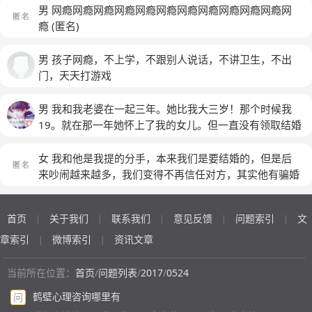
男 网瘾网瘾网瘾网瘾网瘾网瘾网瘾网瘾网瘾网瘾网瘾网
瘾
(匿名)
男 孩子网瘾，不上学，不跟别人说话，不讲卫生，不出
门，天天打游戏
男 我和我老婆在一起三年。她比我大三岁！那个时候我
19。就在那一年她怀上了我的女儿。但一直没有领取结婚
证！这三年我一直把她当成我一辈子的想要相伴一生的
人。那时以为有了孩子，她爱我！所以不关心她自己也没
女 我和他是我提的分手，本来我们是要结婚的，但是后
有一个做丈夫的责任心！就在今年的大年初二我和她为了
来吵闹越来越多，我们变得不再信任对方，其实他有骗婚
孩子打了一架。其实并没有打起来。这三年来我从来没有
嫌疑，我们交往的时候我不知道他其实是已婚还有孩子
不管怎样我都没有碰她一根头发！然后她就回娘家了！过
的，我们交往半年后，他离婚啦，孩子归啦女方，而他离
首页
关于我们
联系我们
意见反馈
问题索引
文
|
|
|
|
|
春节期间她家的亲戚问我在哪里。她都是说的已经分手了
婚我至始至终都不知道，我一直以为他是单身，交往途中
@我们在一起三年了。我们有小孩啊。虽然没有领取结婚
我们俩的信用卡互相交换使用，他说他用啦替我还，但是
章索引
微博索引
资讯文章
|
|
证。但我们是事实婚姻啊！我从来都是想着我两个是夫
他的信用卡，我一分也没有用，因为我不好意思，他后来
妻。不管怎么吵怎么闹都没想过离开对方啊！！分手这两
刷啦我信用卡将近2万，再后来我知道我知道啦他曾经结
当前所在位置：
首页
/
问题列表
/
2017
/
0524
个字我不知道在她眼里是什么含义：过了可有有一个多星
过婚的事情，我提拉分手，但是他现在不肯还我钱，说我
鹤壁心理咨询哪里有
问
期吧！我给她发短信叫她回来！她回来后直到过大年后的
心狠，中途他打我电话发我信息，我都拉入黑名单啦，他