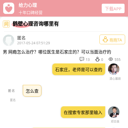
给力心理
下载APP
十年口碑经营
鹤壁心理咨询哪里有
问
匿名

抱抱TA
2017-05-24 07:51:29
男 网瘾怎么治疗？哪位医生是石家庄的？可以当面治疗的



13
0
555
石家庄，老师是可以查的
清心寡欲
怎么查
匿名
在搜索专家那里输入
邓日良