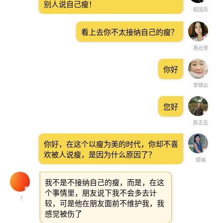
别人说自己瘦！
程国凤
看上去你不太接纳自己的瘦？
易云侠
你好
李锦云
您好
陈志显
你好，在这个以瘦为美的时代，你却不喜
欢被人说瘦，是因为什么原因了？
郭瑞
我不是不接纳自己的瘦，而是，在这
个事情里，朋友说下我不会多去计
？
较，可是他在朋友面前不维护我，我
感觉被伤了