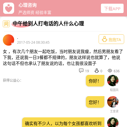
心理咨询
下载APP
严选师资 经验丰富
中午给别人打电话的人什么心理
问
.

抱抱TA
2017-05-24 08:30:45
女 ，有次几个朋友一起吃饭，当时朋友说我瘦，然后男朋友看了
下我，还说我一日3餐都不规律的，朋友这样说也就算了，他说
这句话不但也承认了朋友说的话，也让我很没面子



19
0
636
获得公益心：
你好！
程国凤
您好！
王金波
确实有不少人，以为每个女孩都喜欢听到