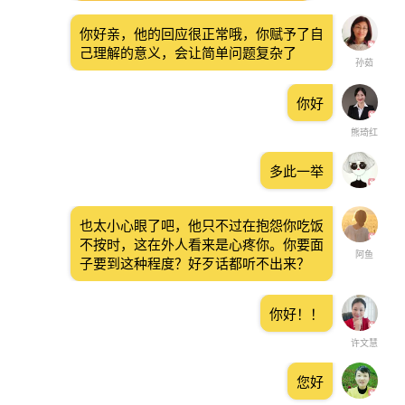
你好亲，他的回应很正常哦，你赋予了自
己理解的意义，会让简单问题复杂了
孙茹
你好
熊琦红
多此一举
也太小心眼了吧，他只不过在抱怨你吃饭
不按时，这在外人看来是心疼你。你要面
阿鱼
子要到这种程度？好歹话都听不出来？
你好！！
许文慧
您好