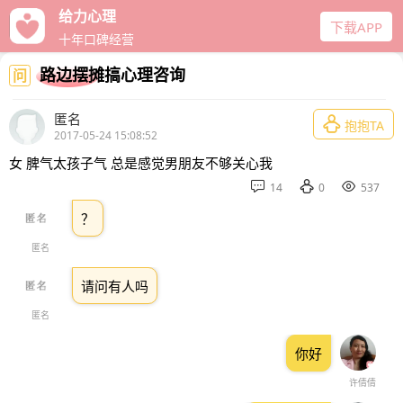
给力心理
下载APP
十年口碑经营
路边摆摊搞心理咨询
问
匿名

抱抱TA
2017-05-24 15:08:52
女 脾气太孩子气 总是感觉男朋友不够关心我



14
0
537
？
匿名
请问有人吗
匿名
你好
许倩倩