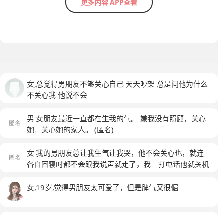
更多内容 APP查看
女,总觉得男朋友不够关心自己 天天吵架 总是问他为什么
不关心我 他说不会
男 女朋友最近一直都在生我的气。 嫌我没有照顾，关心
她，关心她的家人。
(匿名)
女 我的男朋友总让我生气让我哭，他不会关心也，就连
各自回寝时都不会跟我说声就走了，我一打电话他就关机
(匿名)
女,19岁,觉得男朋友太可爱了，但是脾气又很倔