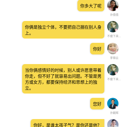
你多大了呢
许倩倩
你俩是独立个体，不要把自己捆在别人身
上。
不瘦下来不换昵称
你好
李锦云
当你俩感情好的时候，别人或许愿意带着
你走，但不好了就容易出问题。不管是男
不瘦下来不换昵称
方或女方，都要保持经济和思想上的独
立。
您好
许朝辉
你好，是谁太孩子气？是你还是他？