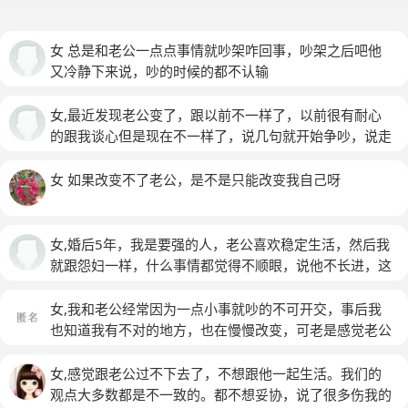
女 总是和老公一点点事情就吵架咋回事，吵架之后吧他
又冷静下来说，吵的时候的都不认输
女,最近发现老公变了，跟以前不一样了，以前很有耐心
的跟我谈心但是现在不一样了，说几句就开始争吵，说走
就走……我自己每天活的特别累，胡思乱想
女 如果改变不了老公，是不是只能改变我自己呀
女,婚后5年，我是要强的人，老公喜欢稳定生活，然后我
就跟怨妇一样，什么事情都觉得不顺眼，说他不长进，这
样就容易吵架，怎么办？总羡慕别人
女,我和老公经常因为一点小事就吵的不可开交，事后我
也知道我有不对的地方，也在慢慢改变，可老是感觉老公
现在变得特小心眼，经常说我怎么怎么对他了，他也得那
样对我
(匿名)
女,感觉跟老公过不下去了，不想跟他一起生活。我们的
观点大多数都是不一致的。都不想妥协，说了很多伤我的