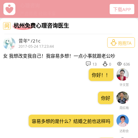
给力心理
下载APP
十年口碑经营
杭州免费心理咨询医生
问
昔年° /21c

抱抱TA
2017-05-24 17:23:44
女 我想改变我自己！我容易多想！一点小事就跟老公吵



13
0
636
你好！！
许文慧
你好
周红梅
容易多想的是什么？结婚之前也这样吗
达粉会