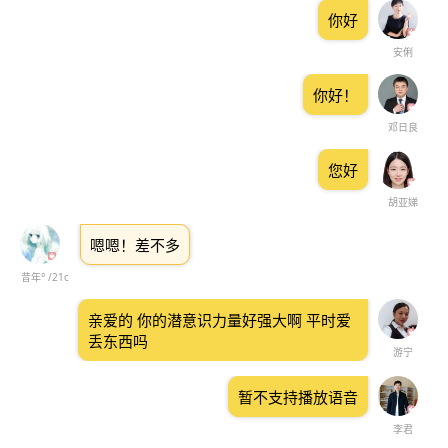
你好
安俐
你好！
邓日良
您好
胡亚娣
嗯嗯！差不多
昔年° /21c
亲爱的 你的潜意识力量好强大啊 平时爱
丢东西吗
游宁
暂不支持播放语音
李君