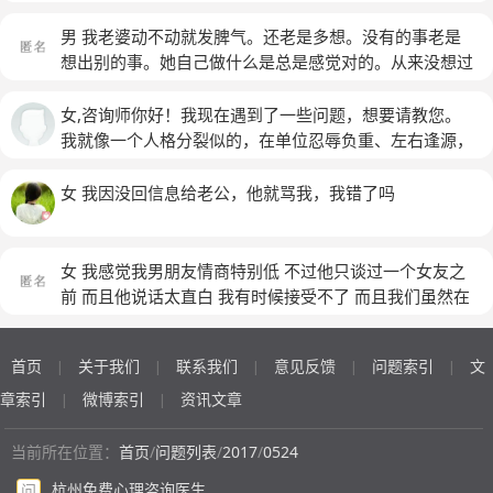
话，做了很多狠心的事，跟我认识的他不一样，一点都不
一样了。还有他的家人，我都不喜欢，尤其他姐，结婚这
男 我老婆动不动就发脾气。还老是多想。没有的事老是
两年多，大多数吵架都是因为他姐，我讨厌他姐，她得罪
想出别的事。她自己做什么是总是感觉对的。从来没想过
我了，我不想原谅她，不想解决这件事，就一直记恨她，
他她做的对不对。这是怎么了
(匿名)
我老公受不了，想让我原谅他姐，但是我不原谅，我们的
女,咨询师你好！我现在遇到了一些问题，想要请教您。
争吵越来越多，我们的感情越来越淡，现在我觉得我都不
我就像一个人格分裂似的，在单位忍辱负重、左右逢源，
想跟我老公交流了，不想跟他相处，想一个人生活
可是回家却对自己最爱的人态度恶劣。对自己的爸妈从来
都是冷言冷语；对儿子（3周岁半）极少耐心，非打即
女 我因没回信息给老公，他就骂我，我错了吗
骂；对老公不停索取各种疼爱，明明知道他在创业第一
年，每天早出晚归路上开车两个多小时来回，很累很累，
被催债心理很累很焦虑，可是我却只想着自己的付出，想
女 我感觉我男朋友情商特别低 不过他只谈过一个女友之
着跟别的同事比，人家老公都有双休能陪自己，可我却永
前 而且他说话太直白 我有时候接受不了 而且我们虽然在
远一个人，自己带娃，下班还有买菜做饭搞卫生。其实我
一个城市 也隔得不远 但是都互相也自己的工作太忙 一般
老公真的还不错，每天洗碗、洗内裤，还一起收拾衣服。
都是qq聊 才开始觉得他很好 就是什么事情都想着我 可是
首页
关于我们
联系我们
意见反馈
问题索引
文
我昨天在广州旅游时，因儿子不乖，我教育了他，他狠狠
|
|
|
|
|
到后面他越来越冷淡 做什么事情没以前那么主动了
(匿名)
地对我说不要妈妈，要阿姨（同行的同事），我竟然会生
章索引
微博索引
资讯文章
|
|
气到打电话对老公说我不回来了，要自己在外散心，让他
们自己过自己的生活，别管我了，说我辛辛苦苦为这个家
当前所在位置：
首页
/
问题列表
/
2017
/
0524
付出这么多，到头来你们都讨厌我，然后真的生气丢下孩
杭州免费心理咨询医生
问