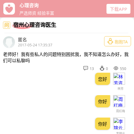
心理咨询
下载APP
严选师资 经验丰富
宿州心理咨询医生
问
匿名

抱抱TA
2017-05-24 17:35:37
老师好！我有些私人的问题特别困扰我，我不知道怎么办好，我
们可以私聊吗



13
0
550
您好
林芳
你好
周红梅
你好
李锦云