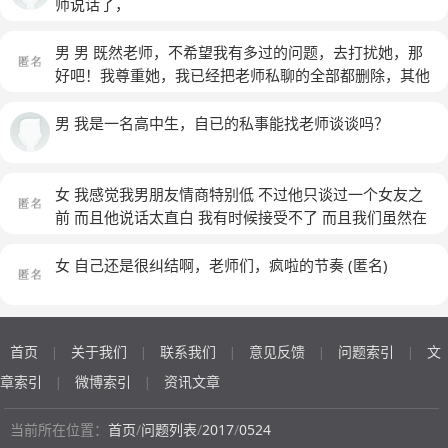
友，，，，本人都拒绝私聊，，，
师说话了，
男 男 既然老师，不希望我有多过的问题，去打扰她，那
好吧！我尊重她，我已经把老师私聊的全部都删除，其他
的老师也一样，就算过得再痛苦也不会再来找你，除非我
主动找你咨询，
(匿名)
男 我是一名高中生，自已的私事能找老师谈谈吗？
女 我感觉我男朋友情商特别低 不过他只谈过一个女友之
前 而且他说话太直白 我有时候接受不了 而且我们虽然在
一个城市 也隔得不远 但是都互相也自己的工作太忙 一般
都是qq聊 才开始觉得他很好 就是什么事情都想着我 可是
女 自己还是很纠结啊，老师们，疯啦的节奏
(匿名)
到后面他越来越冷淡 做什么事情没以前那么主动了
(匿名)
首页
关于我们
联系我们
意见反馈
问题索引
文
|
|
|
|
|
章索引
微博索引
资讯文章
|
|
当前所在位置：
首页
/
问题列表
/
2017
/
0524