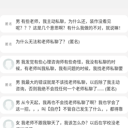
男 有些老师，我主动私聊，为什么还，装作没看见
呢？？？这是几个意思啊？有什么我做的不对，就说嘛！
何必要这样呢？
(匿名)
为什么无法和老师私聊了？
(匿名)
男 我发觉有些心理咨询师有些奇怪，我没有私聊的时
候，有老师叫我私聊，我有问题的时候，我找老师私聊要
么就是不理人，要么就是说我闲聊？既然这样认为，为什
么要私聊我？？？？
男 我最大的错误就是不该找老师私聊，以后除了我主动
咨询，否则我绝不会找任何一个老师私聊了……
(匿名)
男 从今天起，我再也不会找老师私聊了啊？我也学会了
这一招，，，叫【自疗】不管自己发生了什么，，都得靠
自己，没必要去，低声下气的找别人，这样反而还受
气，，，，，，，，备注～～无论是咨询师，还是网
女 我老师不跟我聊天了，我该怎么办？以后在学校没老