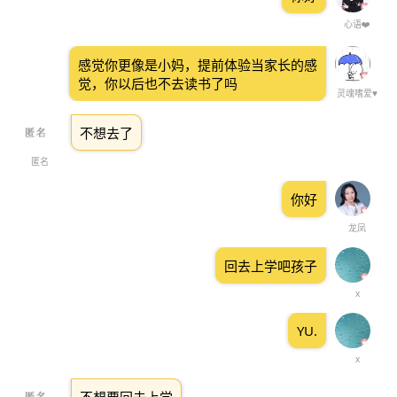
心语❤️
感觉你更像是小妈，提前体验当家长的感
觉，你以后也不去读书了吗
灵魂嗜爱♥
不想去了
匿名
你好
龙凤
回去上学吧孩子
x
YU.
x