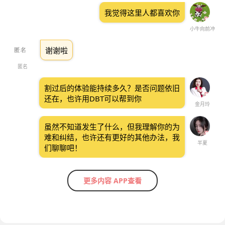
我觉得这里人都喜欢你
小牛向前冲
谢谢啦
匿名
割过后的体验能持续多久？是否问题依旧
还在，也许用DBT可以帮到你
金月玲
虽然不知道发生了什么，但我理解你的为
难和纠结，也许还有更好的其他办法，我
半夏
们聊聊吧！
更多内容 APP查看