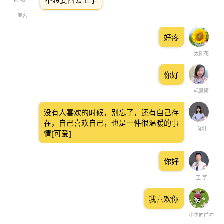
不想要回去上学
匿名
好疼
太阳花
你好
毛慧颖
没有人喜欢的时候，别忘了，还有自己存
在，自己喜欢自己，也是一件很温暖的事
向阳
情[可爱]
你好
王 宇
我喜欢你
小牛向前冲