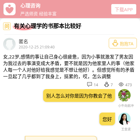
心理咨询
下载APP
严选师资 经验丰富
有关心理学的书那本比较好
问
匿名

抱抱TA
2020-12-25 21:09:40
女,22岁,感情的事让自己身心很疲惫，因为小事就激发了男友因
为我过去的事演变成大矛盾，要不就是因为他家里人的事（他家
人每一个人对他好给我感觉是不想让他好）。但感觉所有的矛盾
一旦起了几乎都到了我身上，挺累的，哎，怎么调整



14
7
473
别人怎么对你是因为你教会了他
小牛向前冲
您好
王金波