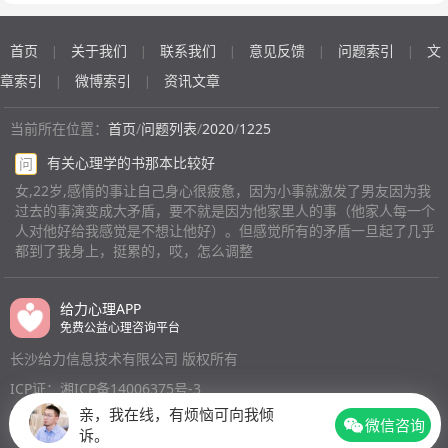
觉那种女生不应该活在世上而且有时候这个想法很强烈而
歌，该怎么办
有时候又感觉女生是弱势群体有时候又会想知道死亡是什
首页
关于我们
联系我们
意见反馈
问题索引
文
|
|
|
|
|
么感觉也想知道杀人是什么感觉以前对情绪控制很好最近
情绪容易激动。我不知道自己该怎么办也不知道自己奋斗
章索引
微博索引
资讯文章
|
|
的目标是什么。
(匿名)
当前所在位置：
首页
/
问题列表
/
2020
/
1225
有关心理学的书那本比较好
问
女,22岁,感情的事让自己身心很疲惫，因为小事就激发了男友因为我
过去的事演变成大矛盾，要不就是因为他家里人的事（他家人每一个
人对他好给我感觉是不想让他好）。但感觉所有的矛盾一旦起了几乎
都到了我身上，挺累的，哎，怎么调整
给力心理APP
免费公益心理咨询平台
长沙给力信息技术有限公司 版权所有
ICP证：湘ICP备14006375号-3
亲，我在线，有烦恼可向我倾
微信咨询
诉。