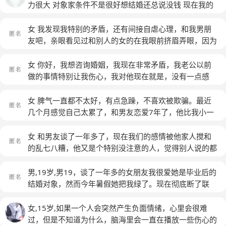
力很大 对象家条件不是很好想结婚还总说没钱 现在我的
脾气越来越不好总想发火控制不住 因为父母总说对象不
好 有一次跟对象在一起的时候因为一点小事发生口角差
女 我发现我特别的矛盾，还有间接自虐心理，和我男朋
点把房子点着啦 父母知道这件事以后更坚决不同意了 但
友吧，亲眼看见过和别人的女的在我眼前挤眉弄眼，因为
是我俩还是有感情的也不想分手 看见家里人在一起说话
很多吵架因为这个，也因为这个他也解释了很多次没什
总觉得是在背后说我所以我谁也不想见就想一个人呆着
么，可是我心理这关过不了，明明跟喜欢他，也为他放弃
女 你好，我想咨询婚姻，我现在非常矛盾，我老公以前
考试，也为他不顾爸妈的感受以及阻拦去了他的城市，可
做的事情特别让我伤心，我对他现在就是，没有一点感
最后在我最需要人来鼓励以及解决问题时，他却只是沉
情，过的太别心累，他总是在骗我，以前伤的太多了。我
默，最后我回家了，只有爸妈帮我，回家和他还有联系，
现在遇到了一个对特别好的人，跟他在一起我每天都特别
女 脾气一直都不太好，有点急躁，不喜欢被欺骗。最近
可还是很想和他在一起，但我一直把他往外推，心里已经
开心，可是父母给的压力太大了，我现在要怎么做
(匿名)
几个月感觉自己太累了，和男友恋爱7年了，他比我小一
很想他，想着和他一起开心的事，对于家人我却很没礼
岁，家里人都希望我找一个比自己大的，但我觉得他对我
貌，每天沉静游戏中，家人对我很失望，但是想着我和弟
好就好了，以前在一起很幸福，他总是让着我，现在感觉
女 和男友谈了一年多了，现在我们的感情被他家人搅和
弟的教育方法和对我的爱仅是大可不同，父母的经常吵架
他连自己都顾不了，更别说我了。他懦弱，没主见，对我
的乱七八糟，他又是个特别没注意的人，觉得别人说的都
大家我是从很小就见的，也害怕和男朋友相处不好，经常
的态度要看心情。物质，精神什么都不是我的支柱。吵架
是对的，所以，我们目前总是为此吵架，我现在都不知道
会想着我们不可能，没有真正的爱情，都是交易
(匿名)
后，我会特别恨自己，恨自己现在这个样子，会自己打自
该怎么办了，麻烦指点
(匿名)
男,19岁,男19，谈了一年多的女朋友我很爱她是毕业后的
己，想一死解脱，莫名想哭，孤单。我要怎么办？
(匿名)
结婚对象，然而今年暑假她把我绿了。现在彻底断了联
系，微博看到很多男生被绿的文案现在主要症状无法集中
注意力会想很多无关紧要的东西有时候情绪很高涨一个人
女,15岁,如果一个人会突然产生负面情绪，心里会很难
的时候情绪会很低落低落的时候有轻微死亡念头，现在感
过，但是不知道为什么，脑海里会一直在播放一些伤心的