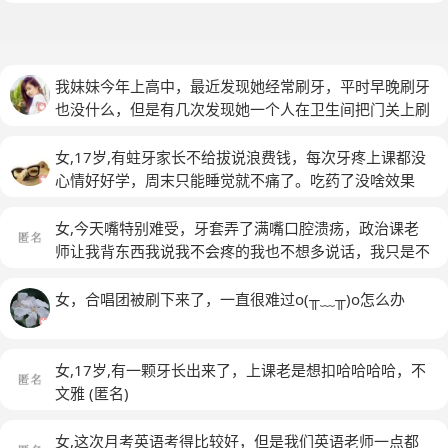
我妹妹今年上高中，最近发现她经常刷牙，平时早晚刷牙
也没什么，但是有几次发现她一个人在卫生间把门关上刷
牙，而且是下午，发现了5 6 次了，出来的时候表情还很
凝重。我问她是不是学校发生了什么事情，她就是不说，
女,17岁,有蛀牙家长不给拔说浪费钱，每次牙疼上课都没
但是我感觉她心理可能出现了一些问题。我就想问她这样
心情好好学，周末只能睡觉就不痛了。吃药了没啥效果
经常刷牙的症状可能是什么原因导致的？之前有过这样青
少年的案例吗？
女,今天嘴特别难受，牙套弄了满嘴口腔溃疡，政治课老
师让我背东西我说我不会疼的我也不想多说话，我只是不
想站起来支支吾吾耽误她时间，结果她直接在课上说我不
会尊重人这个那个的我好无语，我就是说了两个字不会而
女，合唱团被刷下来了，一直很难过o(╥﹏╥)o怎么办
已其他人也有不会的怎么不骂其他人呢
(匿名)
女,17岁,有一颗牙长出来了，上课老是想扣哈哈哈哈，不
文雅
(匿名)
女,这次月考英语考得比较好，但是我们英语老师一点都