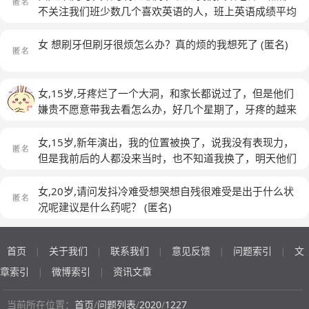
不关注我们班少数几个喜欢英语的人，班上英语成绩平均
分特别低，她就默认我们英语都不行，每次在英语方面管
得特别松，教的时候也只教简单的，感觉上她的课就像是
女 想刷牙但刷牙很烦怎么办？真的烦的我想死了
(匿名)
浪费时间
(匿名)
女,15岁,牙疼烂了一个大洞，和家长都说过了，但是他们
嫌贵不愿意带我去看怎么办，好几个星期了，牙疼的越来
越频繁了，每次牙一疼我就刷牙但是缓解不了多少，怎么
办
女,15岁,新年演出，我的位置被换了，说我没有表现力，
但是我前后的人都没来当时，也不知道我换了，明天他们
一来就肯定会问，唉？你不是站在这的吧什么的感觉很尴
尬，我可能是想的太多了，但是就是很紧张
(匿名)
女,20岁,请问发抖冷难受想哭想自残很难受是出于什么状
况呢建议是什么药呢？
(匿名)
首页
关于我们
联系我们
意见反馈
问题索引
文
|
|
|
|
|
章索引
微博索引
资讯文章
|
|
当前所在位置：
首页
/
问题列表
/
2020
/
1227