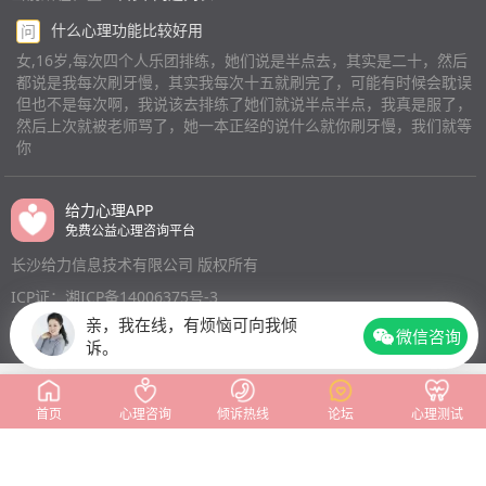
什么心理功能比较好用
问
女,16岁,每次四个人乐团排练，她们说是半点去，其实是二十，然后
都说是我每次刷牙慢，其实我每次十五就刷完了，可能有时候会耽误
但也不是每次啊，我说该去排练了她们就说半点半点，我真是服了，
然后上次就被老师骂了，她一本正经的说什么就你刷牙慢，我们就等
你
给力心理APP
免费公益心理咨询平台
长沙给力信息技术有限公司 版权所有
ICP证：湘ICP备14006375号-3
亲，我在线，有烦恼可向我倾
微信咨询
诉。
首页
心理咨询
倾诉热线
论坛
心理测试