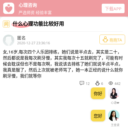
心理咨询
下载APP
严选师资 经验丰富
什么心理功能比较好用
问
匿名

抱抱TA
2020-12-27 23:36:16
女,16岁,每次四个人乐团排练，她们说是半点去，其实是二十，
然后都说是我每次刷牙慢，其实我每次十五就刷完了，可能有时
候会耽误但也不是每次啊，我说该去排练了她们就说半点半点，
我真是服了，然后上次就被老师骂了，她一本正经的说什么就你
刷牙慢，我们就等你



12
6
442
你好
心语❤️
您好
王金波