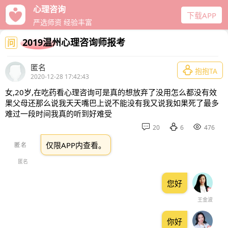
心理咨询
下载APP
严选师资 经验丰富
2019温州心理咨询师报考
问
匿名

抱抱TA
2020-12-28 17:42:43
女,20岁,在吃药看心理咨询可是真的想放弃了没用怎么都没有效
果父母还那么说我天天嘴巴上说不能没有我又说我如果死了最多
难过一段时间我真的听到好难受



20
6
476
仅限APP内查看。
匿名
您好
王金波
你好