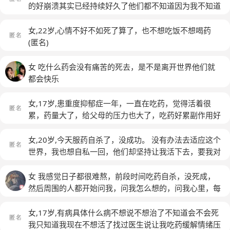
的好崩溃其实已经持续好久了他们都不知道因为我不知道
怎么开口我总是不想开口，关于看医生这个问题我是如果
心理治疗我同样不知道怎么开口甚至一个小时的治疗我都
女,22岁,心情不好不如死了算了，也不想吃饭不想喝药
讲不了一个字我是真的真的不知道如何讲我不知道你们能
(匿名)
不能知道那种感受...吃药的话我会想去吞药事实上我干过
两次因为计量少没什么明显后果也没被发现过我不去住院
女 吃什么药会没有痛苦的死去，是不是离开世界他们就
负担不起长久治疗也不想耽误学业
(匿名)
都会快乐
女,17岁,患重度抑郁症一年，一直在吃药，觉得活着很
累，药量大了，给父母的压力也大了，吃药好累副作用好
难受想停药想结束自己
(匿名)
女,20岁,今天服药自杀了，没成功。 没有办法去适应这个
世界，我也想自私一回，他们却坚持让我活下去，要我对
得起他们的努力。 很难受，会失控，也想对那些想让我
去世的人的话一笑了之。做不到，始终如此。 要去变成
女 我感觉日子都很难熬，前段时间吃药自杀，没死成，
试验品，接受新的治疗了，好累，为什么不能直接把我关
然后周围的人都开始问我，问我怎么想的，问我心里，每
进精神病院，这样我才自由了不是吗？
(匿名)
天给我讲道理，好烦。每次他们一问，我就难受，恨不能
快点死。他们不理解我，把对我错误的看法加到我身上，
女,17岁,有病具体什么病不想说不想治了不知道会不会死
太难受了。我每天都不想动，只想自己在一个房间里带
我只知道我现在不想活了找过医生说让我吃药缓解情绪压