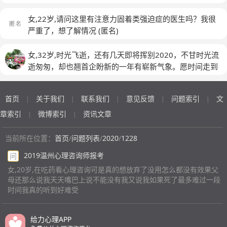
着，也不想学习。我情绪一上来就想自残，因为我觉得我
力可是我没吃每天有的时候也跟正常人没两样该笑笑但是
有罪，需要接受惩罚。我每天都想死，想死想死想死想
最近总是崩溃
(匿名)
女,22岁,请问这里有注意力固着类强迫症的医生吗？我很
死。我不喜欢别人靠近我，我只喜欢自己带着。
严重了，想了解情况
(匿名)
女,32岁,时光飞逝，还有几天即将挥别2020，不甘时光流
逝匆匆，却也翘首企盼新的一年有崭新气象。愿时间走到
每个岁尾时，都肯回眸凝视我们的努力，付出，爱与承
担。傍晚时，有可以回的家；疲惫时，有心中想念的人。
首页
关于我们
联系我们
意见反馈
问题索引
文
|
|
|
|
|
重要的人越来越少，于是留在身边的人越来越重要！
章索引
微博索引
资讯文章
|
|
当前所在位置：
首页
/
问题列表
/
2020
/
1228
2019温州心理咨询师报考
问
女,20岁,在吃药看心理咨询可是真的想放弃了没用怎么都没有效果父
母还那么说我天天嘴巴上说不能没有我又说我如果死了最多难过一段
时间我真的听到好难受
给力心理APP