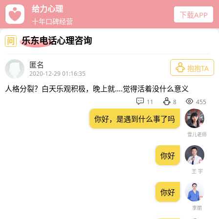
给力心理
下载APP
十年口碑经营
乐东电话心理咨询
问
匿名

抱抱TA
2020-12-29 01:16:35
人格分裂？白天乐观积极，晚上就....觉得活着没什么意义



11
8
455
你好，是遇到什么事了吗
雪儿老师
你好
王 宇
你好
李丽