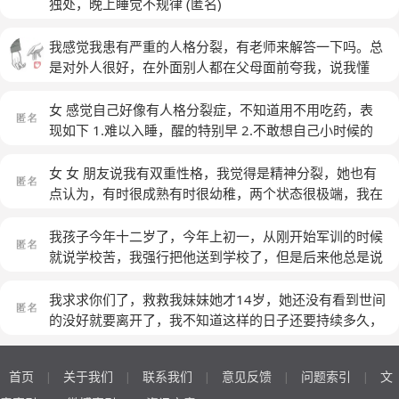
别累特别烦，什么都不想说，觉得每个人都令人讨厌，每
独处，晚上睡觉不规律
(匿名)
件事都让人觉得消极。
(匿名)
我感觉我患有严重的人格分裂，有老师来解答一下吗。总
是对外人很好，在外面别人都在父母面前夸我，说我懂
事，有礼貌，但是面对家人，多的还是吵架。我这两天想
过死，看着血流，我回忆以前。居然没有什么温暖的记
女 感觉自己好像有人格分裂症，不知道用不用吃药，表
忆。我感觉我最欠缺的就是一份来自家庭的肯定。有时候
现如下 1.难以入睡，醒的特别早 2.不敢想自己小时候的
感觉父母对我笑一下我都会开心一整天，父母买的衣服就
时候，不敢提，不敢想爸爸，提到爸爸两个字就心里难受
算别人说不好看我都会穿很久。我不知道我是怎么了
的不行 3.感觉自己对任何人没有感情，想深处，但是内心
女 女 朋友说我有双重性格，我觉得是精神分裂，她也有
急据抗拒，觉得深处后也没有什么意思 4.渴望团队作战工
点认为，有时很成熟有时很幼稚，两个状态很极端，我在
作，可是又感觉找不到那样的团队 5.希望与人沟通有不敢
清晨的时候状态要么比较充满活力有希望，但是到了晚上
与人沟通，心里觉得好累 6.想去死，没有勇气，可是每天
感觉很压抑，很抑郁。我不知道为什么……
(匿名)
我孩子今年十二岁了，今年上初一，从刚开始军训的时候
生活的不开心 7.最重要的一点，有时候遇到事情，一边着
就说学校苦，我强行把他送到学校了，但是后来他总是说
急想办法解决事情，另一边在非常高兴想的死后的情景 8.
自己头疼，感冒，也住了两次医院，医生都说没事，但是
不想做任何装逼的事，特别痛恨装逼的事，因为自己做不
今年由于疫情的原因，体温高于37.3就不准进教室上课，
我求求你们了，救救我妹妹她才14岁，她还没有看到世间
来 为什么现在生活的一点动力都没有，还没有当初一穷
所以这半年都没有上课了，前面给他送到学校，后面校医
的没好就要离开了，我不知道这样的日子还要持续多久，
二白时生活的勇气
(匿名)
就打电话让接走，但是每一次在家里量体温都正常，一进
但是不管是多久，我觉得不会放弃，哪怕付出我的所有，
学校体温就高了！他也不说自己不想上学，一到学校就去
我也要把我妹妹救回来呢，哪怕是那么一丝丝的希望，我
首页
关于我们
联系我们
意见反馈
问题索引
文
|
|
|
|
|
找老师头疼，老师让他量体温就高，所以也上不了学，所
也要拼命的去替妹妹争取，曾经我没有保护好她，这一次