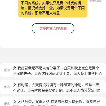
都觉得自己
不同的系统，如果说只是两个相反的情
绪，情况就会好一些，如果说是两个不同
的系统，那也不用太着急
更多内容 APP查看
女 我感觉我是不是人格分裂了，白天和晚上完全是两个
不同的样子，最近这段时间尤其明显，每天晚上做各种消
极冲动的决定，睁眼第一就是想昨晚做了什么蠢事，然后
开始后悔一天，晚上想法特别消极，觉得全世界就我一个
女 有时候，会变得很冷漠有一种想死的冲动，经常一天
人被所有人丢下。想的也特别多，什么事都要想到不好的
不说话，但有时候会变得很开朗，是不是人格分裂症
(匿
方面，动不动就流眼泪，控制不住的那种，而且心情特别
名)
差，入睡时间普遍要两个小时左右，一到了晚上就觉得特
女 人格分裂，双重人格 感觉自己有人格分裂，喜欢自己