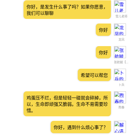
你好，是发生什么事了吗？如果你愿意，
我们可以聊聊
雪儿老师
你好
龙凤
你好
张航毓【私人心理顾问】
希望可以帮您
卜兵
鸡蛋压不烂，但是轻轻一碰就会碎掉，所
以，生命即顽强又脆弱。生命不易需要珍
煦春
惜。
你好，遇到什么烦心事了？