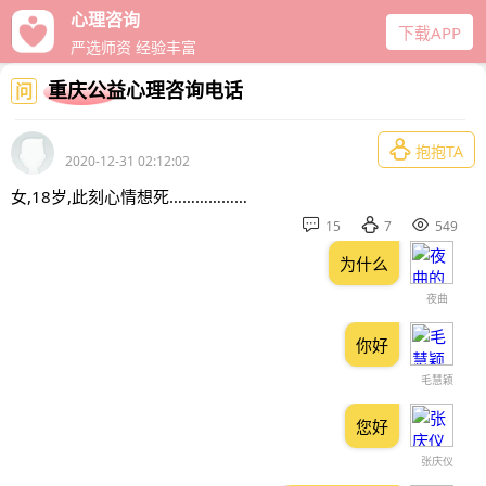
心理咨询
下载APP
严选师资 经验丰富
重庆公益心理咨询电话
问

抱抱TA
2020-12-31 02:12:02
女,18岁,此刻心情想死………………



15
7
549
为什么
夜曲
你好
毛慧颖
您好
张庆仪