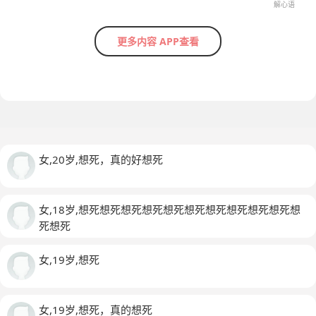
解心语
更多内容 APP查看
女,20岁,想死，真的好想死
女,18岁,想死想死想死想死想死想死想死想死想死想死想
死想死
女,19岁,想死
女,19岁,想死，真的想死