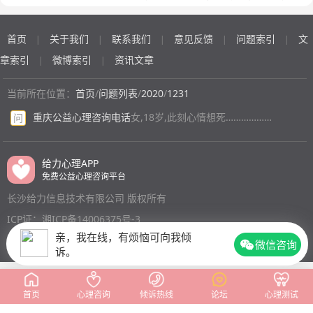
梦时有自杀和自残倾向，但是梦境内容不记得（有抑郁症
史，现在服用药物并有持续性的心理治疗）
(匿名)
首页
关于我们
联系我们
意见反馈
问题索引
文
|
|
|
|
|
章索引
微博索引
资讯文章
|
|
当前所在位置：
首页
/
问题列表
/
2020
/
1231
重庆公益心理咨询电话
女,18岁,此刻心情想死………………
问
给力心理APP
免费公益心理咨询平台
长沙给力信息技术有限公司 版权所有
ICP证：湘ICP备14006375号-3
亲，我在线，有烦恼可向我倾
微信咨询
诉。
首页
心理咨询
倾诉热线
论坛
心理测试