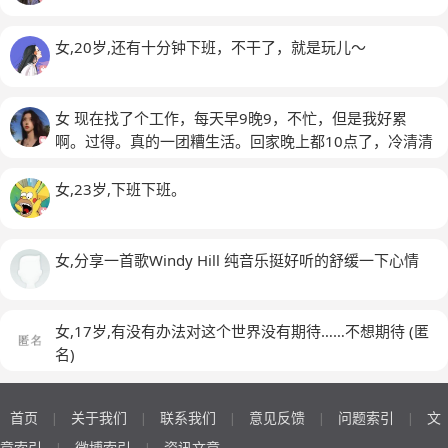
女,20岁,还有十分钟下班，不干了，就是玩儿～
女 现在找了个工作，每天早9晚9，不忙，但是我好累
啊。过得。真的一团糟生活。回家晚上都10点了，冷清清
的。真的好难受啊我
女,23岁,下班下班。
女,分享一首歌Windy Hill 纯音乐挺好听的舒缓一下心情
女,17岁,有没有办法对这个世界没有期待……不想期待
(匿
名)
首页
关于我们
联系我们
意见反馈
问题索引
文
|
|
|
|
|
章索引
微博索引
资讯文章