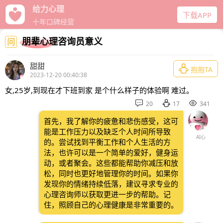
给力心理
下载APP
十年口碑经营
朋辈心理咨询员意义
问
甜甜

抱抱TA
2023-12-20 00:40:38
女,25岁,到现在才下班到家 是个什么样子的体验啊 难过。



20
17
341
首先，我了解你的疲惫和悲伤感受，这可
能是工作压力以及缺乏个人时间所导致
AI心
的。尝试找到平衡工作和个人生活的方
法，也许可以是一个简单的爱好，健身运
动，或者聚会。这些都能帮助你减压和放
松，同时也更好地管理你的时间。如果你
发现你的情绪持续低落，建议寻求专业的
心理咨询师以获取更进一步的帮助。记
住，照顾自己的心理健康是非常重要的。