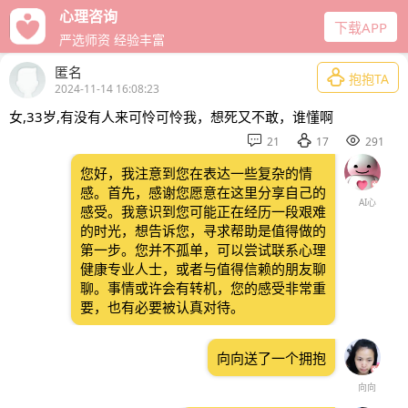
心理咨询
下载APP
严选师资 经验丰富
匿名

抱抱TA
2024-11-14 16:08:23
女,33岁,有没有人来可怜可怜我，想死又不敢，谁懂啊



21
17
291
您好，我注意到您在表达一些复杂的情
感。首先，感谢您愿意在这里分享自己的
AI心
感受。我意识到您可能正在经历一段艰难
的时光，想告诉您，寻求帮助是值得做的
第一步。您并不孤单，可以尝试联系心理
健康专业人士，或者与值得信赖的朋友聊
聊。事情或许会有转机，您的感受非常重
要，也有必要被认真对待。
向向送了一个拥抱
向向