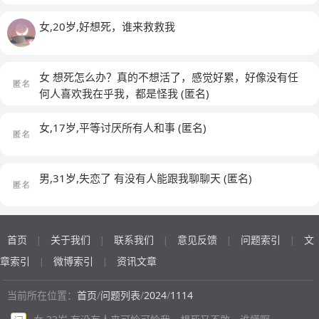
女,20岁,好想死，谁来救救我
女 想死怎么办？真的不想活了，感觉好累，好像没有任
何人喜欢我在乎我，都是怪我
(匿名)
女,17岁,平等讨厌所有人和事
(匿名)
男,31岁,失恋了 有没有人能跟我聊聊天
(匿名)
首页
关于我们
联系我们
意见反馈
问题索引
文
|
|
|
|
|
章索引
微博索引
资讯文章
|
|
当前所在位置：
首页
/
问题列表
/
2024
/
1114