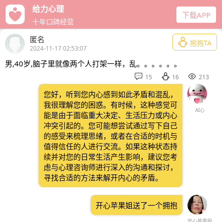
给力心理
下载APP
十年口碑经营
匿名

抱抱TA
2024-11-17 02:53:07
男,40岁,脑子里就像两个人打架一样，乱。。。。。。



15
16
213
您好，听到您内心感到如此矛盾和混乱，
我很理解您的困惑。有时候，这种感觉可
AI心
能是由于面临重大决定、生活压力或内心
冲突引起的。您可能想尝试通过写下自己
的感受来梳理思绪，或者在合适的时机与
值得信任的人进行交流。如果这种状态持
续并对您的日常生活产生影响，建议您考
虑与心理咨询师进行深入的沟通和探讨，
寻找合适的方法来解开内心的矛盾。
开心苹果姐送了一个拥抱
开心苹果姐