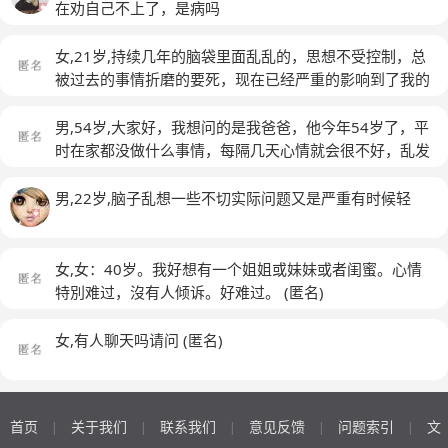
在劝自己不上了，是病吗
女,21岁,持续几年的脑袋里面乱乱的，思想不受控制，总
被过去的事情折磨的要死，现在已经严重的影响到了我的
生活，这是什么情况？什么心理疾病？
(匿名)
男,54岁,大家好，我想问的是我爸爸，他今年54岁了，平
时在家都没做什么事情，每隔几天心情就会很不好，乱发
脾气，这样也就算了，他发脾气的时候没办法控制自己，
会胡思乱想，而且更可怕的是他会拿东西打人，要不然就
男,22岁,脑子乱想一些不切实际问题又是严重有时候轻
是乱丢东西，每天除了抽烟，散步，买一点菜，睡觉就不
会做别的了，人很固执叫他吃药不肯吃，他因为在家多
年，十几年了，因为那时候下岗，对他打击很大，他后来
女,女：40岁。我好想有一个姐姐或妹妹或者闺蜜。心情
又换了很多份工作都没办法做，基本都是做几天就做不下
特別难过，沒有人倾诉。好难过。
(匿名)
去了，就这样过了这么多年，所以他有高血压，糖尿病，
本来都是要人难受都是要吃药的，他就是不肯吃，每天虽
女,有人聊天吗请问
(匿名)
然有很多时候都在睡觉，但是他总是睡不好，实在不行才
自己吃一点安定的药，按我妈妈说他是因为有一次鼻窦炎
开刀动手术动到了神经才变成这样的，也有被送到过第四
医院，住了一段时间，但是都没办法好，实在呆不下去又
首页
关于我们
联系我们
意见反馈
问题索引
文
|
|
|
|
|