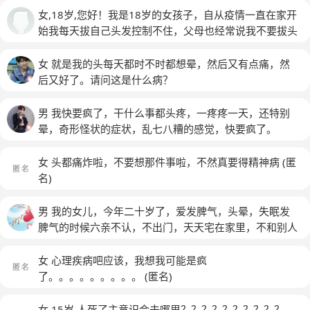
女,18岁,您好！我是18岁的女孩子，自从疫情一直在家开
始我每天拔自己头发控制不住，父母也经常说我不要拔头
发但我过一会儿还是控制不住又开始拔头发，每天拔的不
少，现在头发已经开始稀疏较难看，请问这是一种病吗？
女 就是我的头每天都时不时都想晕，然后又有点痛，然
如果是病应到医院就诊吗？谢谢！
后又好了。请问这是什么病？
男 我快要疯了，干什么事都头疼，一疼疼一天，还特别
晕，奇形怪状的症状，乱七八糟的感觉，快要疯了。
女 头都痛炸啦，不要想那件事啦，不然真要得精神病
(匿
名)
男 我的女儿，今年二十岁了，爱发脾气，头晕，失眠发
脾气的时候六亲不认，不出门，天天宅在家里，不和别人
交往，说她几句，她就会发火，简直愁死人了，请问她得
了什么病？
女 心理疾病吧应该，我想我可能是疯
了。。。。。。。。。
(匿名)
女,15岁,人死了主意识会去哪里？？？？？？？？？？