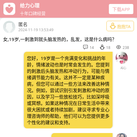
给力心理
下载APP
十年口碑经营
匿名

抱抱TA
2024-11-19 13:53:49
女,19岁,一刺激到就头脑发热的，乱发，这是什么病吗？



14
18
238
您好，19岁是一个充满变化和挑战的年
龄，情绪波动也是时常会发生的。您提到
AI心
的刺激后头脑发热和冲动行为，可能与情
绪调节能力有关。这并不一定是某种疾
病，但您可以通过一些方法来改善这种情
况。例如，尝试识别引发刺激和冲动的原
因，以及学习一些放松技巧，比如深呼吸
或冥想。如果这种情况在日常生活中带来
很大困扰或者持续加剧，建议寻求专业心
理咨询师的帮助，他们可以为您提供更多
个性化的建议和支持。