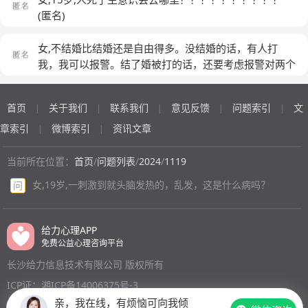
(匿名)
女,不结婚比结婚还是自由得多。没结婚的话，有人打
我，我可以报警。结了婚被打的话，还要考虑报警对两个
人关系的影响，对孩子的影响。不结婚的话，可以找自己
合得来的人吃饭、说话。结了婚以后，就算不愿意，也得
首页
关于我们
联系我们
意见反馈
问题索引
文
|
|
|
|
|
被逼着跟婆婆或者小姑子等等在一块吃饭
(匿名)
章索引
微博索引
资讯文章
|
|
当前所在位置：
首页
/
问题列表
/
2024
/
1119
女,19岁,一刺激到就头脑发热的，乱发，这是什么病吗？
问
给力心理APP
免费公益心理咨询平台
长沙给力信息技术有限公司 版权所有
ICP证：湘ICP备14006375号-3
亲，我在线，有烦恼可向我倾