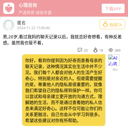
给力心理
下载APP
十年口碑经营
匿名

抱抱TA
2024-11-22 15:00:40
男,20岁,看过我妈的聊天记录以后，我就总好奇想看，有种反差
感。虽然我也管不着，



20
18
389
你好，看到你提到因为好奇而查看母亲的
聊天记录，这种情况其实在生活中并不少
AI心
见。我们每个人都会对他人的生活产生好
奇心，特别是对亲近的人。但是需要提醒
的是，尊重他人的隐私是很重要的，就像
我们希望自己的隐私得到保护一样。你可
以尝试和母亲建立更开放的沟通方式，理
解她的生活，而不是通过查看她的私人信
息来满足好奇心。这样不仅可能让你们的
关系更融洽，自己也会从中学习到很多。
希望这些建议对你有所帮助。