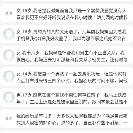
录什么的，真的很反感，她以为我不知道，怎么办？和她
聊过，她就是不承认翻过
女,16岁,我感觉我对妈而言我只是一个累赘我感觉没有人
喜欢我更不会好好听我说话在我小时候上幼儿园的时候我
父母就离婚了在我小学的时候我早上起来第一个直觉就是
去我妈那个房间里看不看不知道一看吓一跳我妈床上躺着
女,16岁,真的真的真的太无语了，几年前我妈妈因为看我
一个人我脑子直接变空白的我现在也不知道是怎么回事开
手机登我QQ把我好友删了，我以为那件事之后她不会在
始喜欢抽烟喝酒我真的好讨厌我现在的家庭小时候我还在
看我的QQ了，至少不要看我的隐私软件，因为我知道她
想为什么别人有爸爸妈妈一起来接为什么我就没有因为我
总有借口看我手机，今天早上我就发现了，她又看我
女 我十六岁，我妈老是怀疑我和男生有不正当关系，我
妈是一名老师然后我在我爸家但是我爸也没来接我我就自
QQ，看见了我的聊天记录，发现了我早恋，还有我的相
很伤心，我妈还去打听那些和我关系亲密男生，还有时偷
己回去我还在想我为什么不是男生呢男生的话我可能会活
册，我和朋友们聊天，真的很无语好吗，虽然她什么都不
看我微信，我觉得我没有隐私空间了
的更好我现在都不知道我原来是什么样子的我面对他们都
说假装什么都不知道，但就是很烦的，因为我知道了她看
女,14岁,我想邀一个男孩子一起去游乐场玩，但是他家有
是嬉皮笑脸的他们就以为我是这样的我难过的时候都是自
了，我不知道怎么面对她，我之前想改密码还要被他们
点远打车过来得三四个小时，我担心玩的时间不够，问他
己一个人自己一边哭一边说没事的就这点小事哭什么啊怎
吼，我真的真的真的好难受好烦好烦，我不想这样子
要不要来我家住一晚，他同意了，我们约的时间是10.2。
么这么矫情啊我妈有时候还说你看看别人家孩子你再看看
本来说的是组团，我确实邀了第三个人，但是他回老家
男,17岁,感觉在这个家找不到任何存在感了，我马上快成
你学习狗屁不是我又没让你一下子上600多500多我只想
了。我内心更希望和他单独出去玩吧，说好了让他来我家
年了，生活上还是处处被家里压制的，跟同学聚会就是不
让你努力有时候我努力的时候她都没有看见我在聚精会神
睡一晚，我睡主卧他睡次卧而且我睡觉都锁门的，我希望
三不四，晚回家就是到处风流，在我家喝点哪怕没有度数
的做着一件事她就突然打断我还说我不知道聚精会神我跟
妈妈能去外面睡一晚，感觉她不离开就好尴尬。尴尬些什
的果酒都要被猛烈批判。以前小的时候，我会给一些秘密
我的经历是有很多，大多数人私聊我都是为了满足自己窥
她没有共同语言她还总说我整天捧着手机我只有在手机上
么呢，其实我对那个男生有一点好感，但是我们肯定，绝
告诉我妈，但我一次帮他弄手机看他她和我姐的聊天记录
探别人秘密的好奇心，说的多了，自己都有些不耐烦，一
能找点安慰罢了……
(匿名)
对，压根不会干什么过分的事情！我妈还说教了我一顿，
时，我的秘密全被我姐知道了并且我姐还和我妈讲我坏
些小孩子就别没完没了问了，就这么好奇吗？将来你们都