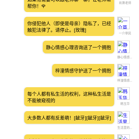
肖萧老师
帮你！🌹
你侵犯他人（即使是母亲）隐私了，已经
触犯法律了。请停止。[玫瑰]
一介草民
静心情感心理咨询送了一个拥抱
静心情感心理咨询
梓潼情感守护送了一个拥抱
梓潼情感守护
每个人都有私生活的权利，这种私生活是
不能被窥视的
韩玉华
大多数人都有反差萌！[龇牙][龇牙][龇牙]
生活里的一粒砂