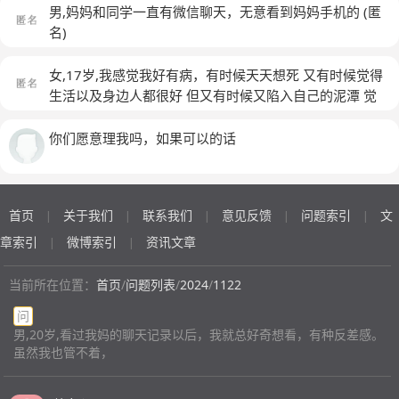
想不通性别就那么重要吗如果我是男的一切就不会这样了
话，我一觉得不舒服了肯定又是没钱装病的了。大多时候
会经历的
(匿名)
男,妈妈和同学一直有微信聊天，无意看到妈妈手机的
(匿
对吗？青春期女生有点情愫不是很正常的事情吗？我不会
我想做我想做的事时，我妈会说你还小不能做，但她逼我
名)
傻到让对方操自己啊我妈脑子里都在想些什么？我唯一想
做我不想做的事时，却说你已经大了，明明都是同一件事
干的事就是给他戴上狗链和兽耳，满足一个我小小的欲望
到他嘴里却变得义不容辞。之前有过心理问题找过我妈想
女,17岁,我感觉我好有病，有时候天天想死 又有时候觉得
仅此而已，我还这么年轻怎么可能被操，啊啊啊啊我妈怎
让她带我去看看，他说我别拿这种小事来装，后来我用跳
生活以及身边人都很好 但又有时候又陷入自己的泥潭 觉
么那么烦啊还好我爹不在身边不然我肯定紫砂，21世纪啦
楼威胁他，才勉强答应但最终还是没有带我去，我妈无
得所有人对我充满恶意，背后骂我
(匿名)
都什么思想啊我靠我他妈出家当和尚就满意了？？？搞得
果，我又去找我姐，她说谁不都一样，你那点算什么，每
你们愿意理我吗，如果可以的话
好像我很过分一样？？好不容易国庆放假休息几天，压力
次求和的结果都是我损伤惨烈，我只是想得到一些理所应
大到爆炸了还不让我发泄是吗？老子三小时前自行车都快
当的关爱却都被说的那么下贱。我妈还有几天过生日了，
踩爆了，烦死了操为什么我是女的啊我他妈为什么要长个
我跟我姐说想送她一个首饰，她问买什么样的，我说先送
逼
个中等的吧，工作了再买好的，结果她来一句，还买假的
首页
关于我们
联系我们
意见反馈
问题索引
文
|
|
|
|
|
啊白眼狼。还有个给了我最抑郁童年的爹，我宁愿没他这
章索引
微博索引
资讯文章
|
|
个存在，小时候我想抱，直接给我屁股打红那个时候可能
才小班，小学办过感恩演讲我抱着他哭，结果说我恶心。
当前所在位置：
首页
/
问题列表
/
2024
/
1122
吃饭的时候问他吃不吃他自己说不吃，等我吃完后又跟我
妈说我白眼给饭都吃了。可能在几年前，我还是爱她们的
问
男,20岁,看过我妈的聊天记录以后，我就总好奇想看，有种反差感。
吧（除了爹）
虽然我也管不着，