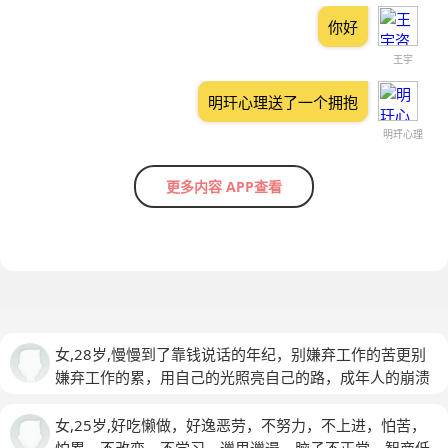
你好
王宇
明玕心理送了一个拥抱
明玕心理
更多内容 APP查看
女,28岁,慢慢到了靠钱说话的年纪，别嫌弃工作的苦更别
嫌弃工作的累，用自己的光照亮自己的路，成年人的崩溃
不需要观众，人类的悲喜并不相通，这个世上从来都没有
感同身受，你可以消沉，也可以抱怨，甚至可以崩溃，但
女,25岁,好吃懒做，好逸恶劳，不努力，不上进，怕苦，
一定要懂得治愈