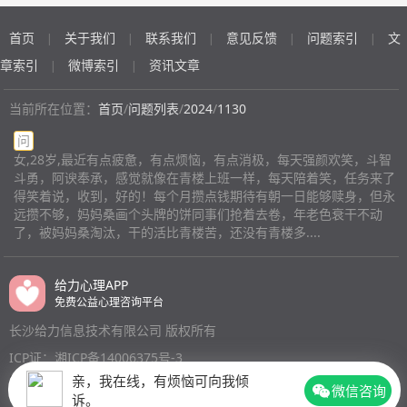
硬扛 可大雨来了会有人给你撑伞吗
的事情。其实经历了很多真的从来没有给别人说过，也许
力想要自己买的起卫生巾什么的，父母什么也不会懂，只
是心里装的太多真的很难再承受一些东西！帮帮我好吗！
首页
关于我们
联系我们
意见反馈
问题索引
文
会说我多不听话，却忘了我生病了，可没人觉得我是生病
|
|
|
|
|
帮帮我！真的快疯了！总有死的想法！
了，只会说我装的，吃不了苦，作，为什么我要找那么多
章索引
微博索引
资讯文章
|
|
次工作，因为我一直想证明我可以，可是这些情况让我确
实不可以工作，每个人症状不一样，我爸妈也不带我去医
当前所在位置：
首页
/
问题列表
/
2024
/
1130
院复查，就一直吃之前开的那两种药，我其实真的很坚强
问
了很努力了，可是我就是做不到我爸妈口中听话的小孩，
女,28岁,最近有点疲惫，有点烦恼，有点消极，每天强颜欢笑，斗智
我22了我也有自己的想法啊，她们自己的混的不好，她们
斗勇，阿谀奉承，感觉就像在青楼上班一样，每天陪着笑，任务来了
就觉得我吃用住她们的就得听他们的，唉，我觉得活着好
得笑着说，收到，好的！每个月攒点钱期待有朝一日能够赎身，但永
累死了又没人理解觉得不甘心，活着真的不错了，痛苦有
远攒不够，妈妈桑画个头牌的饼同事们抢着去卷，年老色衰干不动
谁懂啊还得自己忍住，强迫思维焦虑抑郁起来又能怎样，
了，被妈妈桑淘汰，干的活比青楼苦，还没有青楼多....
和父母说她们会觉得我烦影响情绪，我爸还说外面的情绪
不要带家里来，家还是避风港吗？？
(匿名)
给力心理APP
免费公益心理咨询平台
长沙给力信息技术有限公司 版权所有
ICP证：湘ICP备14006375号-3
亲，我在线，有烦恼可向我倾
微信咨询
诉。