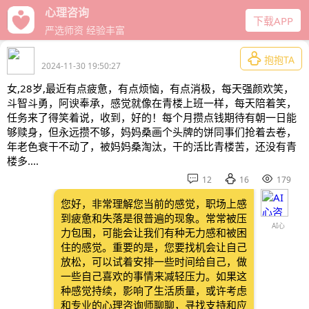
给力心理
下载APP
十年口碑经营

抱抱TA
2024-11-30 19:50:27
女,28岁,最近有点疲惫，有点烦恼，有点消极，每天强颜欢笑，
斗智斗勇，阿谀奉承，感觉就像在青楼上班一样，每天陪着笑，
任务来了得笑着说，收到，好的！每个月攒点钱期待有朝一日能
够赎身，但永远攒不够，妈妈桑画个头牌的饼同事们抢着去卷，
年老色衰干不动了，被妈妈桑淘汰，干的活比青楼苦，还没有青
楼多....



12
16
179
您好，非常理解您当前的感觉，职场上感
到疲惫和失落是很普遍的现象。常常被压
AI心
力包围，可能会让我们有种无力感和被困
住的感觉。重要的是，您要找机会让自己
放松，可以试着安排一些时间给自己，做
一些自己喜欢的事情来减轻压力。如果这
种感觉持续，影响了生活质量，或许考虑
和专业的心理咨询师聊聊，寻找支持和应