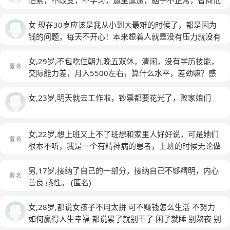
怕累，不改变，不学习，邋里邋遢，脑子不正常，智商低
情商低，没技能，没生存能力养活不了自己，还口臭，脚
臭，驼背，近视，龋齿，人丑心丑，生活巨婴，白痴，废
女 现在30岁应该是我从小到大最难的时候了，都是因为
物，是不是我这种女人不应该活着？而且自卑懦弱胆小。
钱的问题，每天不开心！本来想着人就是没有压力就没有
全世界找不到第二个我在这种人了吧？而且我家里还有一
动力，现在的我压力大点也好，让自己努力点不是更好！
大堆债，信用卡还款，家人都身体不好。我还得了艾滋
但事实其实并不是这样，我只是痛苦也没感觉到有什么动
女,29岁,不包吃住朝九晚五双休，清闲，没有学历技能，
病。这个世界容得下我？我这几年身上微信从来没有超过
力！做什么事总是自信不够，又很纠结，自己不是一个很
交际能力差，月入5500左右，算什么水平，差劲嘛？感
一千块到底是什么心理？
努力的人，很随遇而安但现实没办法随遇而安，不努力就
觉好难啊……青春不在了，这样子攒钱买房得到什么时
没办法生存！每天都在痛苦挣扎！不知道是现实压力确实
候，不甘心做现在的工作可又没能力做其他工作
(匿名)
女,23岁,明天就去工作啦，钞票都要花光了，败家娘们
很大还是自己抗压能力太差！每天睡眠很差心情很差总是
很烦躁！很悲观！不知道怎么去疏导自己，内分泌已经开
始紊乱，月经也开始紊乱，每天都会头疼，我总感觉我所
女,22岁,想上班又上不了班想和家里人好好说，可是她们
有的问题都是因为钱的原因，其实好像根源并不是这样！
根本不听，我是一个有精神病的患者，上班的时候无论做
公公婆婆的事有时候也会烦，工作的事也烦，我的老公明
什么事脑子里都要想些无关紧要的事情，反应慢动作慢有
明对我很好，我也很好你还爱他，但是我总是想起曾经的
时候老板说话我听不懂然后做什么事都做不好，脑子转不
男,17岁,接纳了自己的一部分，接纳自己不够精明，内心
男朋友，想到还是会很痛！每天总是没精神，全身无力，
过来，慢慢的负面情绪就来了，没工作会好点，但是在家
善良 感性。
(匿名)
累的不行！一想到压力就会头疼，想逃避想离开！我不开
里父母会说，说人家都多厉害啥的我还在捡鸡屎吃，她们
心总是感觉是别人的问题，是别人不对！感觉自己心理有
说我骂我我就特别敏感玻璃心，有时候感觉自己没用有时
女,28岁,都说女孩子不用太拼 可不赚钱怎么生活 不努力
问题又找不到好的解决方法！感觉我需要去释放！但是从
候又会往好的地方去想，还有亲戚说我这辈子都嫁不出去
如何赢得人生幸福 都说累了就别干了 困了就睡 别熬夜 别
小到大好像一直都喜欢压制，不喜欢就给别人说一些自己
谁要啊，我每天做几个小时的直播赚的少不多，但我也努