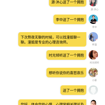
源·沐心送了一个拥抱
源·沐心
李中送了一个拥抱
李中
下次熬夜无聊的时候，可以找潼姐聊一
聊。潼姐是专业的心理咨询师。
梓潼
时光倾听送了一个拥抱
时光倾听
想听你说你的喜怒哀乐
小豪
送了一个拥抱
您好，体会您的心情。心理学相关理论及