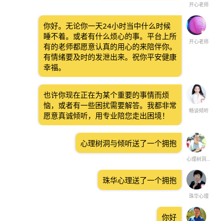
开心老师
你好。无论你一天24小时当中什么时候
睡不着。或者有什么烦心的事。平台上所
开心老师
有的老师都愿意认真的用心的来陪伴你。
有情绪要及时的发泄出来。祝你平安健康
幸福。
也许你现在正在为某个重要的事情而烦
恼，或者有一些困扰需要解答。我都非常
畅谈倾听
愿意真诚倾听，用专业陪您走出困境！
心理树洞与倾听送了一个拥抱
心理树洞与倾听
珠华心理送了一个拥抱
珠华心理
你好