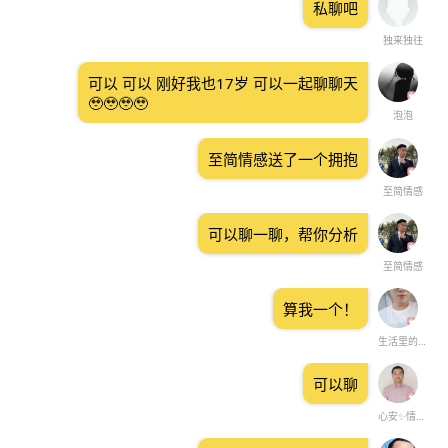
私聊吧
独来独往
可以 可以 刚好我也17岁 可以一起聊聊天
🥹🥹🥹🥹
泡泡
至简情感送了一个拥抱
至简情感
可以聊一聊，帮你分析
至简情感
算我一个！
生活里的一粒砂
可以聊
心安✨情绪情感