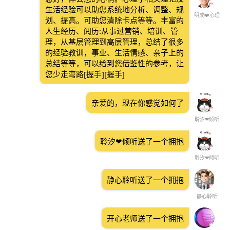
生活经验可以助您系统地分析、调整、规
明成❤️心理
划、提高。可助您清除卡点等等。丰富的
人生经历、阅历:从事过营销、培训、管
理，从基层管理到高层管理，总结了很多
的经验教训，事业、生活情感、亲子上的
总结等等，可以给到您借鉴性的参考，让
您少走弯路[握手][握手]
亲爱的，现在你感觉如何了
聆汐❤倾听
聆汐❤倾听送了一个拥抱
聆汐❤倾听
静心聆听送了一个拥抱
静心聆听
开心老师送了一个拥抱