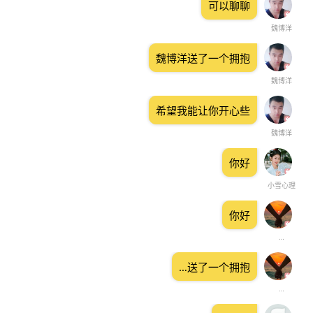
可以聊聊
魏博洋
魏博洋送了一个拥抱
魏博洋
希望我能让你开心些
魏博洋
你好
小雪心理
你好
…
…送了一个拥抱
…