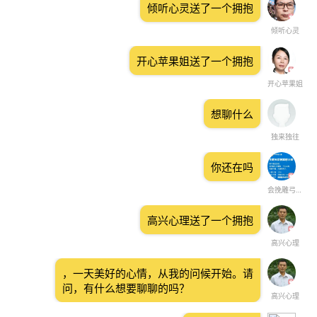
倾听心灵送了一个拥抱
倾听心灵
开心苹果姐送了一个拥抱
开心苹果姐
想聊什么
独来独往
你还在吗
会挽雕弓如满月
高兴心理送了一个拥抱
高兴心理
，一天美好的心情，从我的问候开始。请
问，有什么想要聊聊的吗？
高兴心理