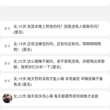
女,16岁,有周末晚上熬夜的吗？挺焦虑有人聊聊天吗？
(匿名)
女,19岁,还有没睡觉的吗，还有吗还有吗，啊啊啊啊啊
啊！
(匿名)
女,25岁,这么晚睡不着的，是不是焦虑咯，抑郁咯出来聊
聊，我帮你们分析一下
(匿名)
女,19岁,每天熬到深夜才能入睡 非常痛苦 早睡就睡不着
焦虑
(匿名)
女,22岁,每天很多烦心事 每天都要熬夜到很晚才会困