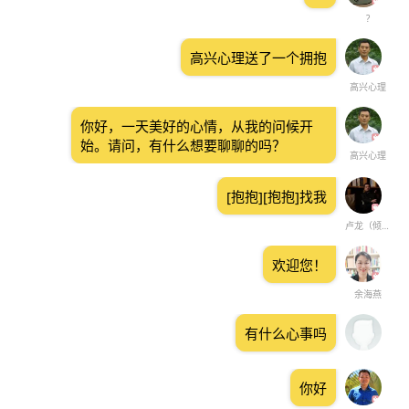
?
高兴心理送了一个拥抱
高兴心理
你好，一天美好的心情，从我的问候开
始。请问，有什么想要聊聊的吗？
高兴心理
[抱抱][抱抱]找我
卢龙（倾听）
欢迎您！
余海燕
有什么心事吗
你好