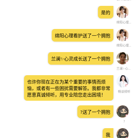
是的
绵阳心理看护
绵阳心理看护送了一个拥抱
绵阳心理看护
兰澜✨心灵成长送了一个拥抱
兰澜✨心灵成长
也许你现在正在为某个重要的事情而烦
恼，或者有一些困扰需要解答。我都非常
畅谈倾听
愿意真诚倾听，用专业陪您走出困境！
?送了一个拥抱
?
我