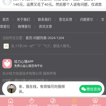
140元，运费又花了40元。然后那个人说有问题，仅退款
100元。我拒绝了他又申请退货退款。然后我同意了。他
用的居然是到付。我拒绝。去的时候花了40元，回来的时
首页
关于我们
联系我们
意见反馈
问题索引
文
|
|
|
|
|
候还要我花，那就是成本73元赔着73元运费。他说最少
退我100元差价。我说你还想退差价。他说不然呢发货还
章索引
微博索引
资讯文章
|
|
让我出。我说140元买回去退100元差价，我还花40元运
费。就等于我1分钱都没赚。你电脑加运费一共花了140
当前所在位置：
首页
/
问题列表
/
2024
/
1204
元。如果退你100差价。那么相当于你花40元买了一部电
女,17岁,Hi~ o(*￣▽￣*)ブ，想找人聊天。
问
脑。他说全程来回快递费都是我出的。实际来回快递都是
我出。我说快递费那是我花的，他说那不就是剩100元。
这次到付扣你40。我说玩什么文字游戏？他说既然快递钱
给力心理APP
你花，你还扣我运费。你会不会算数？我说发货的时候是
免费公益心理咨询平台
我出的，你退货的时候钱还是我出的。你以140元价格又
长沙给力信息技术有限公司 版权所有
退你140元，你1分钱都不赔。他说发货的时候运费凭什
ICP证：湘ICP备14006375号-3
么我出？我电脑成本140元，加了运费共180元，包邮，
然后我把自己的运费自己出了。写成140元包邮。他还说
亲，我在线，有烦恼可向我倾
微信咨询
所以本来140元你退我100元，这不就是运费aa你自己算
诉。
算会不会算数，你退我70元。全程我付运费。请问买家讲
理吗？
首页
心理咨询
倾诉热线
论坛
心理测试