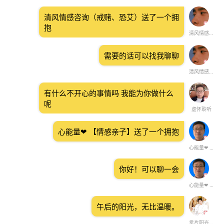
清风情感咨询（戒赌、恐艾）送了一个拥
抱
清风情感咨询（戒赌、恐艾）
需要的话可以找我聊聊
清风情感咨询（戒赌、恐艾）
有什么不开心的事情吗 我能为你做什么
呢
虚怀聆听
心能量❤ 【情感亲子】送了一个拥抱
心能量❤ 【情感亲子】
你好！可以聊一会
心能量❤ 【情感亲子】
午后的阳光，无比温暖。
拿片阳光作早餐