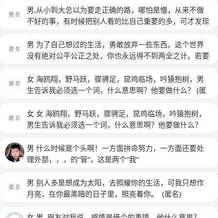
男,从小到大总以为要走正确的路，哪怕是慢，从来不做
不好的事，有时候把别人看的比自己重要的多，可才发现
真正把你当朋友的太少了，什么是对，什么是错，是我想
太多了吗
(匿名)
男 为了自己想过的生活，勇敢放弃一些东西。这个世界
没有绝对公平公正之处，你也永远得不到两全之计。若要
自由，就得敢于践踏一切不合理的规则。若要悠闲，就不
能奢望获得别人评价中的成就和名利。若要愉悦，就无需
女 海鸥翔，野马跃，骤骋足，昆鸡临场，吟猿抱树，男
计较身边人反馈的任何不合心意的态度。若要家庭，就得
生告诉我必须选一个词，什么意思啊？他要做什么？
(匿
忍受老婆孩子暴露且难以克服的各种缺点。若要前行，就
名)
得离开你现在停留的避风港湾。我在努力ing
(匿名)
女 女 海鸥翔，野马跃，骤骋足，昆鸡临场，吟猿抱树，
男生告诉我必须选一个词，什么意思啊？他要做什么？
(匿名)
男 什么时候是个头啊！一方面拼命努力，一方面还要处
理外部，，，的“管”，这是两个“我”
男 别人多是想成为太阳，去照耀你的生活，可我只想作
月亮，在你最黑暗的日子里，照亮着你。 ​
(匿名)
女,男,,朋友对我说，感情是俩个的事情，他什么意思？