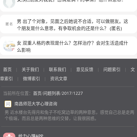
男 出了个对象，见面之后她说不合适，可以做朋友。这
个朋友是什么意思，有争取机会的还是什么？
(匿名)
女 双重人格的表现是什么？怎样治疗？会对生活造成什
么影响
首页
关于我们
联系我们
意见反馈
问题索引
文
|
|
|
|
|
章索引
微博索引
资讯文章
|
|
当前所在位置：
首页
/
问题列表
/
2017
/
1227
南昌师范大学心理咨询
问
男 近水楼台先得月和兔子不吃窝边草的两种意思，感觉自己总是走两
个极端，而且总是两种思维的交替，让我很困惑。
给力心理APP