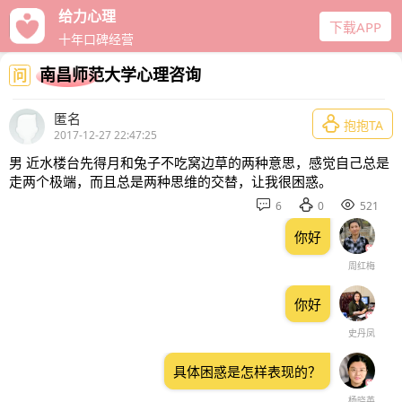
给力心理
下载APP
十年口碑经营
南昌师范大学心理咨询
问
匿名

抱抱TA
2017-12-27 22:47:25
男 近水楼台先得月和兔子不吃窝边草的两种意思，感觉自己总是
走两个极端，而且总是两种思维的交替，让我很困惑。



6
0
521
你好
周红梅
你好
史丹凤
具体困惑是怎样表现的？
杨晓英