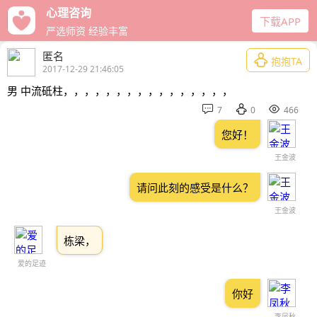
心理咨询
下载APP
严选师资 经验丰富
匿名

抱抱TA
2017-12-29 21:46:05
男 中流砥柱，，，，，，，，，，，，，，，，



7
0
466
您好！
王金波
请问此刻的感受是什么？
王金波
栋梁，
爱的足迹
你好
李凤秋