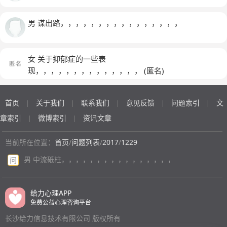
男 谋出路，，，，，，，，，，，，，，，，
女 关于抑郁症的一些表
现，，，，，，，，，，，，，，
(匿名)
首页
关于我们
联系我们
意见反馈
问题索引
文
|
|
|
|
|
章索引
微博索引
资讯文章
|
|
当前所在位置：
首页
/
问题列表
/
2017
/
1229
男 中流砥柱，，，，，，，，，，，，，，，，
问
给力心理APP
免费公益心理咨询平台
长沙给力信息技术有限公司 版权所有