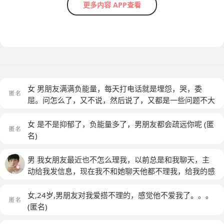
更多内容 APP查看
女 男朋友满满负能量，每天打电话就是埋怨，哭，委
屈。问怎么了，又不说，然后说了，又都是一些问题不大
的事。 可能他觉得问题大，好伐，但是没必要每天一天
到晚，都是不开心的吧，这个，要说压力，哪一个学生没
女 是不是抑郁了，负能量多了，男朋友都会疏远你呢
(匿
有压力呢，每天跟我说他被老师说，不想过下去了，跟我
名)
说有啥用，我不也在读吗。
(匿名)
男 我女朋友最近也不怎么理我，以前总是和我聊天，主
动给我发信息，现在我不和她聊天他都不理我，给我的感
觉不爱我了
女,24岁,男朋友对我爱搭不理的，感觉他不爱我了。。。
(匿名)