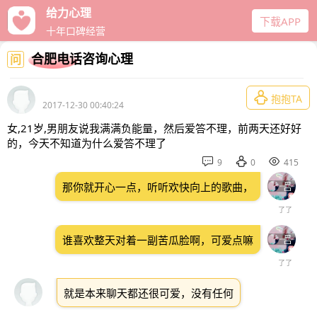
给力心理
下载APP
十年口碑经营
合肥电话咨询心理
问

抱抱TA
2017-12-30 00:40:24
女,21岁,男朋友说我满满负能量，然后爱答不理，前两天还好好
的，今天不知道为什么爱答不理了



9
0
415
那你就开心一点，听听欢快向上的歌曲，
了了
谁喜欢整天对着一副苦瓜脸啊，可爱点嘛
了了
就是本来聊天都还很可爱，没有任何