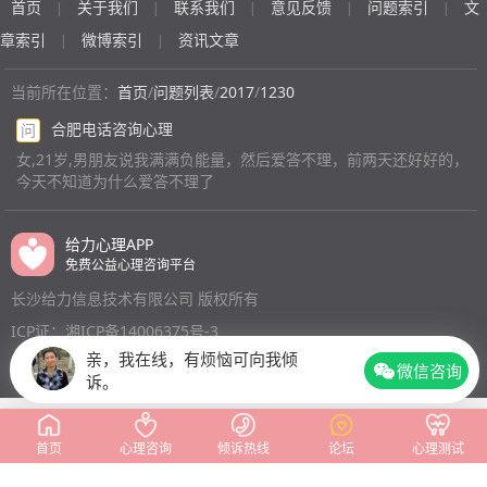
首页
关于我们
联系我们
意见反馈
问题索引
文
|
|
|
|
|
章索引
微博索引
资讯文章
|
|
当前所在位置：
首页
/
问题列表
/
2017
/
1230
合肥电话咨询心理
问
女,21岁,男朋友说我满满负能量，然后爱答不理，前两天还好好的，
今天不知道为什么爱答不理了
给力心理APP
免费公益心理咨询平台
长沙给力信息技术有限公司 版权所有
ICP证：湘ICP备14006375号-3
亲，我在线，有烦恼可向我倾
微信咨询
诉。
首页
心理咨询
倾诉热线
论坛
心理测试