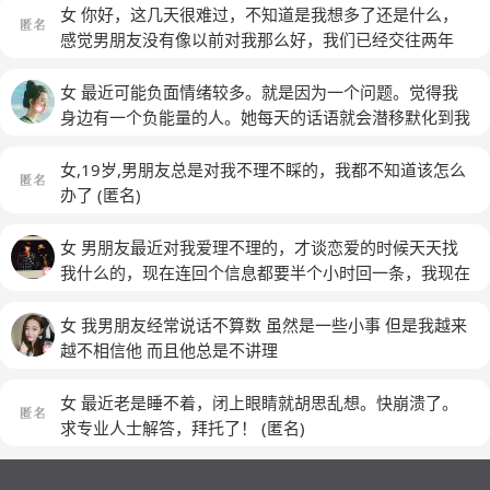
女 你好，这几天很难过，不知道是我想多了还是什么，
感觉男朋友没有像以前对我那么好，我们已经交往两年
了，除夕那天，他还有发红包1314给我，可是过了几
天，感觉他对我冷淡了，也不找我聊天了，就在家看电
女 最近可能负面情绪较多。就是因为一个问题。觉得我
影，也不找我聊天，之前每天都找，现在好像变了一样，
身边有一个负能量的人。她每天的话语就会潜移默化到我
是我想太多了吗
(匿名)
的心里面。我并不是一个多想的人。自从跟她在一起玩之
后，我就会多想。可能因为她也是一个特别爱多想的人。
女,19岁,男朋友总是对我不理不睬的，我都不知道该怎么
会因为别人的话语而想多。昨天上学的时候。有一个女生
办了
(匿名)
跟他打招呼。可能我带着口罩他没认出我来，没有跟我打
招呼。昨天的时候呢，他就说。自从以前跟。另外一个女
女 男朋友最近对我爱理不理的，才谈恋爱的时候天天找
生玩的时候都没有人跟她打招呼，都是给另外一个女生打
我什么的，现在连回个信息都要半个小时回一条，我现在
招呼的。跟我在一起之后那就有人给她打招呼啦了！我就
感到很迷茫怎么办啊
想。难道我这么不受人欢迎吗？那个没有跟我打招呼的女
女 我男朋友经常说话不算数 虽然是一些小事 但是我越来
生是不是讨厌我？要不然他为什么不跟我打招呼呢，她是
越不相信他 而且他总是不讲理
故意的吗？
女 最近老是睡不着，闭上眼睛就胡思乱想。快崩溃了。
求专业人士解答，拜托了！
(匿名)