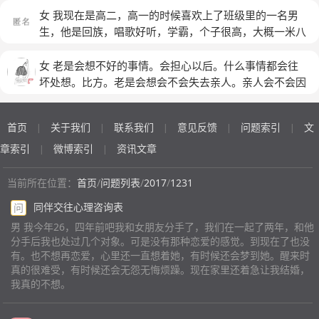
为爱他。但是一想到到也会伤心。天天做梦梦见他。竟然
女 我现在是高二，高一的时候喜欢上了班级里的一名男
梦见他妈他俩都改名了。也不给我联系。还是和现实说的
生，他是回族，唱歌好听，学霸，个子很高，大概一米八
话一样。不联系了
五，后来他在5.20给我表了白，然后回学校时，我问他我
们是什么关系，他说好朋友，希望做朋友。然后我就把他
女 老是会想不好的事情。会担心以后。什么事情都会往
当朋友对待，到后来，有一天我再次问他我们是什么关系
坏处想。比方。老是会想会不会失去亲人。亲人会不会因
的时候，他改口了，说我们是男女朋友关系。我当时有些
为我做的某件事生病。我这是怎么了？是不是生病了？
懵圈，但是想了想反正我们互相喜欢，那就在一起了。然
首页
关于我们
联系我们
意见反馈
问题索引
文
|
|
|
|
|
后刚开始时，他对我很好，上下午第二节大课间的时候，
总是到我身边问我饿不饿，想不想吃点东西，然后还去小
章索引
微博索引
资讯文章
|
|
卖部给我买好吃的，接水也总是记得帮我接一杯，我如果
大姨妈来了他也总是特别关心我，晚上出去吃饭还总是请
当前所在位置：
首页
/
问题列表
/
2017
/
1231
我，有时候晚上回寝室时，总是抱抱。当时觉得他待人的
同伴交往心理咨询表
问
确很好，我以为他不会离开，我就开始慢慢习惯。然而现
男 我今年26，四年前吧我和女朋友分手了，我们在一起了两年，和他
在，以前中午我如果不想去吃饭，他就会一直缠着我，必
分手后我也处过几个对象。可是没有那种恋爱的感觉。到现在了也没
须让我去吃饭，现在只是简单的说记得吃饭。现在水也不
有。也不想再恋爱，心里还一直想着她，有时候还会梦到她。醒来时
接了，去小卖部买吃的都是只想着他自己，晚上说是我们
真的很难受，有时候还会无怨无悔烦躁。现在家里还着急让我结婚，
一块出去吃饭，却总是他付他的钱，我付我的，晚上回寝
我真的不想。
室也不再像以前一样还抱一下，总之已经和以前完全不一
样了，他是个学霸，我们班里有一位也是学霸的女生总是