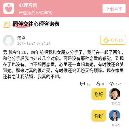
心理咨询
下载APP
严选师资 经验丰富
同伴交往心理咨询表
问
匿名

抱抱TA
2017-12-31 07:24:24
男 我今年26，四年前吧我和女朋友分手了，我们在一起了两年，
和他分手后我也处过几个对象。可是没有那种恋爱的感觉。到现
在了也没有。也不想再恋爱，心里还一直想着她，有时候还会梦
到她。醒来时真的很难受，有时候还会无怨无悔烦躁。现在家里
还着急让我结婚，我真的不想。



18
0
474
您好
杨晓英
你好
宫学礼