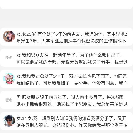
女,女25岁 有个处了6年的前男友，我追的他，其中异地2
年异国2年。大学毕业后他从事有保密协议的工作根本不
可能出国，我也不可能回去，我就提了分手。处了新男朋
友 现在快结婚了 但是总是梦到前男友 总是哭醒
女 我和男朋友在一起两年半了，为了他什么都付出了，
可以说他是我的全部，无缘无故就跟我说了分手，我想过
放弃，但是舍不得，最近已经很努力去忘掉他了，但是做
梦还是能梦到他
(匿名)
女,我和我对象处了5年了，双方家长也见了面了，也同意
我们结婚了，可是我反悔了，要分手，他没有同意，我们
现在还在一起，只是感觉没有以前那么好了。而且我现在
做梦经常会梦到同一个男生（是以前我喜欢的，只是我们
男 跟女朋友谈了四五年了，过去四个多月了，每次想到
没有在一起过）我真的很纠结
她心里都会很难过，她又找了个男朋友，我总是害怕她过
的不好，担心别人会骗他，也可能是我自私，不想让她跟
别的男生谈恋爱。
(匿名)
女,31岁,我一想到别人知道我俩的知道我俩分手了，又开
始在意别人眼光，突然很伤心。昨天你给我举那个例子怕
抛弃，我想明白了。我现在很确定自己跟他在一起不是因