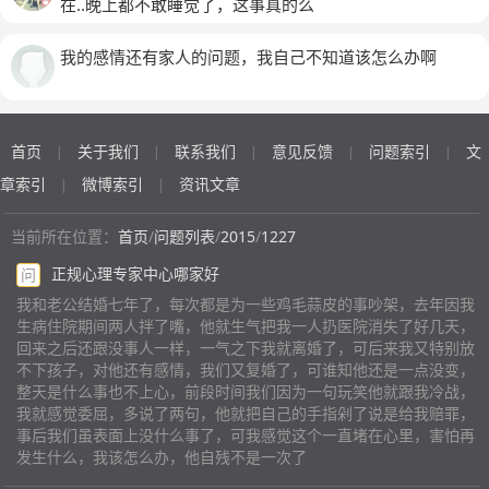
架，没次他都会去装修好的房子那里，我们在一起住在我
条，他才回我短短一条，感觉好像不太爱搭理我似得，但
在..晚上都不敢睡觉了，这事真的么
急性子），后来我也把店子转了，出去了四个月，我想大
这里因为女儿要上学，我们也说过离婚，他把在我这里的
他还说你要回来就回来，我跟他说，回去可以，但必须的
家冷静冷静一下，他可能会意识到自己的错误，等我回来
衣服都拿回去了，他发火很大，家里什么都砸，可是我不
先把证领了，他想回他老家蒙族买房，我是汉族，又不会
我的感情还有家人的问题，我自己不知道该怎么办啊
了就好了嘛？没有想到我出去四个月回来他身上只有700
明白，他知砸我这里的东西，因为我知道他前妻出轨离的
蒙族语言，所以我说，去他老家买房我坚决不同意，我宁
块，我就问他这700能过一个春节嘛？他没有说话，问他
婚，我怕他和我在一起有担心，很少接触男人，可是吵架
愿不复婚也不会去他老家生活的，他什么也没回复我，可
的钱呢？他就和我东扯西扯，我就天天和他吵闹，也说过
他会说，你看你以前为什么男人都会离开你，吵架时他会
是到初离完婚，他跟我说的，如果我想复婚，就给他打电
好多伤人的话，他嘴巴里面没有一句实话，等到过完春
说以此很难听话。我陪男人睡什么的，当时我们在一起我
首页
关于我们
联系我们
意见反馈
问题索引
文
话，他永远等着我，也跟我爸爸说永远等着我，可是这才
|
|
|
|
|
节，我又出去了，没想到他就在家里面找了一个女人还带
想俩个人都被爱情伤过，在一起回真惜彼此。可是在他眼
过了短短一个月，他的态度就180度大转变了！真是有点
章索引
微博索引
资讯文章
|
|
回了他们家去，后来又带着一个女人在街上逛街，我就搞
里我没看到爱。他也想离婚了，因为我们都吵累了，他家
接受不了！我俩现在不在同一个城市，我上的什么班，干
不懂了他为什么要这样做，那个时候我们还没有离婚他就
人不同意他离婚，因为他儿子很喜欢我，他不想在给儿子
啥都会告诉他，但我问他上的啥班，他总是不说，要不就
当前所在位置：
首页
/
问题列表
/
2015
/
1227
这样了，等到我16年11月回来的时候，他也回来了，我
带来伤害啊？我为了这段感情付出代价，一无所有，每次
说白班，夜班的敷衍我，离完婚后都是我主动联系的他，
正规心理专家中心哪家好
就天天和女儿一起睡，没有理他，他就闹着要离婚，当时
问
这个男人都会拿要我命，拿菜刀在我眼前，威胁我鱼死网
他从未主动联系过我，我给他打通电话，他也不会对我有
我也在气头上就去离了，这段时间我冷静的想了一下，我
破，他一辈子不会放过我，每次打架我身上都会有很多伤
好语气的，动不动就生气的说我了，我现在搞不懂他到底
我和老公结婚七年了，每次都是为一些鸡毛蒜皮的事吵架，去年因我
自己也有很多问题，自己太强势了，有点忽略他的感受，
生病住院期间两人拌了嘴，他就生气把我一人扔医院消失了好几天，
口，我是真的爱他，可他给我的伤害，担心，害怕，孔
怎么想的，是报复我跟他离婚呢？还是拖着我找别人呢？
回来之后还跟没事人一样，一气之下我就离婚了，可后来我又特别放
经常和他吵闹，他感觉我给他的压力比较大，一个男人一
距，心灵的痛一生都不会忘。我们都在冷战。他看见我很
不下孩子，对他还有感情，我们又复婚了，可谁知他还是一点没变，
点担当都没有，一个责任都没有，最后他就选择了逃避，
烦，因为在他心理他没工作，是我害的，因为我想叫他做
整天是什么事也不上心，前段时间我们因为一句玩笑他就跟我冷战，
离婚后他说他出去打拼一年（因为我们装修房子欠了10万
生意 。生意也不顺，对他来说这以此都是我的错。他说
我就感觉委屈，多说了两句，他就把自己的手指剁了说是给我赔罪，
的账），一年以后绝对会回来和我复婚，其实我还是想想
过我们在一起过日子，不是谈恋爱的年龄了，他42我
事后我们虽表面上没什么事了，可我感觉这个一直堵在心里，害怕再
和他好好的过下去，分开这段时间我心里面真的是放不
35，为了家就好。他到今天都没有想这个女人想要的是什
发生什么，我该怎么办，他自残不是一次了
下，舍不得，毕竟我付出那么多，现在就天天都把自己关
么。他永远不成真把女人伤害了，他问我付出了什么。一