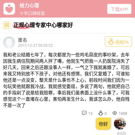
给力心理
下载APP
十年口碑经营
正规心理专家中心哪家好
问
匿名

抱抱TA
2015-12-27 00:35:52
我和老公结婚七年了，每次都是为一些鸡毛蒜皮的事吵架，去年
因我生病住院期间两人拌了嘴，他就生气把我一人扔医院消失了
好几天，回来之后还跟没事人一样，一气之下我就离婚了，可后
来我又特别放不下孩子，对他还有感情，我们又复婚了，可谁知
他还是一点没变，整天是什么事也不上心，前段时间我们因为一
句玩笑他就跟我冷战，我就感觉委屈，多说了两句，他就把自己
的手指剁了说是给我赔罪，事后我们虽表面上没什么事了，可我
感觉这个一直堵在心里，害怕再发生什么，我该怎么办，他自残
不是一次了



13
0
1098
你好
史丹凤