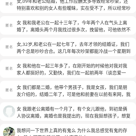
信朋友圈，发了一句“对一个言而无信的人想想都觉得恶
女,09年和老公结婚，他工作应酬太多导致经常吵架，还
他都不愿意带我一起出来，让我自己坐车，但是昨天他还
心。为这句话他跟我吵架，还动手先打我，我也没让他，
特别喜欢和别的女人有些暧昧，实在受不了，所以经常吵
是带我一起出来了，路上还算平和，也不会不理我也跟我
也打伤了点眼角，后来我弟和妈也来了，他还不放，我弟
架！之前是他追求的我，所以我呢也有些任性.话说的也
说话，就昨晚到的时候又吵了一家，是这样的，他不知道
就把他给打了，事后我弟也给他道了谦，然后我就在我妈
比较狠.直到女儿出生好些了，12年他调到北京工作，我
女 我和我老公在一起十三年了，今年两个人在气头上离
我就住他附近，我们住的地方走路就两分钟，昨晚到东莞
那住了两个星期，他提出离婚，以前吵架也是他提，但真
辞职带着孩子来陪他，也是经常吵，他喜欢玩，不顾家.
婚了，离婚头两个月我找过很多次，挽留他，可他依然不
他送我到楼下，我叫他到家坐一坐，他说不去了，我一下
正去离时他就不在坚持了，但这次我们把帐也分好了，协
孩子全是我在带，今年3月份又吵了一次说到离婚，他竟
回头，后来我也想放弃了，带着孩子安静的过日子，两个
子又糊涂犯错了，非得想着让他到家，就这样在楼下又吵
议也签好了，就等着月底回去办手续了，这半个月，除了
然同意了.理由是我之前经常和他吵架伤了他的心了，我
月后他又回头找我们，让我把钥匙给他，还说之前那么狠
女,32岁,和老公在一起七年了，去年才领的结婚证，我们
了一架，我说我会改，他说怎么样都不会相信我了，说我
为工作及小孩的事正常沟通外，几乎都在冷战行同陌路，
当时也醒悟了觉得的确是自己不够好，当时也总结了自己
心，是因为脾气大，我看在孩子的份上没有刁难他，就把
两个总是吵吵合合。这几年每次吵架都能冷战一个星期到
又在逼他，最后他还是没上来，我也没拦着，他就走了。
在我内心里我还放不下他还有不舍，但回想为这个家付出
的不好，以后会好好对他，不吵了，我说孩子小怎么也不
钥匙给他了，可他回家就住了一晚，就说还沉浸在一个人
一两个月！每次都是我先低头。他是个比较自私的人。又
回来想想我真是不该拦他的，因为昨天他对我的态度比之
和他动手又觉得不值，事实上在生活中他对我和我儿孑很
可以离！当时他也没说什么！他总说心里有隔阂了，不会
的世界，人想回来，心不适应，我好失望，明明是他想回
好强，我性格也比较好强。他从来不会主动哄女人。这次
女 我和他在一起三年多了，在刚开始的时候他对我对我
前好多了，之前他都是把我电话拉黑，虽然我知道他在哪
好，就是大男人主义皮气太坏，发脾气时他可以连爹娘都
再对我那么好，很疏远！就是强调我之前总是吵让他伤心
来的，可还是那么的不珍惜我们，这两天我们又起了争
他动手打我了。而且在外面也有找小姐。我家人都觉得我
家人都挺好的，又勤快，我们在一起前两年（谈恋爱一
里，可我不敢去找他，因为他不会见我的，到时候又说我
不认，今晚我带儿孑回来了他都去另一个房间去睡，不知
才会这样，不知道还能不能找到之前爱我的感觉！现在特
执，他又说我们不可能在一起了，说我还是没变，可明明
两不合适！这样婚姻生活太累。可真的离婚我还是很难
年，结婚一年）的时候都过的挺好的，后来我们开了一个
在逼他，好不容易坚持了几个月，过年见上面了昨天一路
是去是留，这种情况很纠结不知这种婚姻还有没有必要挽
别别扭！我的确认识到自己的不对，也诚心沟通交流了，
是他心里没有我，不在乎我的感受，对我那么冷漠让我想
受。现在搬出来住，他也不在乎！离不离婚他随便我！
早餐店，我就想我们两个好好的把早餐店就这样经营着一
女 我们都是二婚，他带个男孩子，我是女孩，我们是朋
长途，他对我缓和一点了，可我太心急还是逼了他，现在
留，麻烦给些意见，谢谢！
(匿名)
并且也好好对他了，他还是别扭！不想和我说话，睡觉也
发脾气的，现在走到这一步我真的不知道该怎么办，他内
(匿名)
样的能过嘛！没想到他就一个劲的要往外面跑，不想和我
友介绍的，结婚二年了，可是他和前妻在以前有来网，我
想想昨天他不上来就直接让他走多好，至少他答应我电话
在靠在边上！我是的确想好好过日子，可现在他这样我不
心比较幼稚，也是冲动型的，我也很冲动，请问各位老师
一起做生意，那个时候我们的矛盾就开始了，随便我怎么
每天都生活在她的阴影里，有一次他高兴的看这我叫这前
不拉黑也会加我微信了。我也没想他一下接受我，至少可
知道该如何做了！
(匿名)
我该怎么办，我真的放不下，毕竟我们还有个八岁的孩
说他就不听，一定要去跑他的车（他是货车司机帮人
妻名字，他前妻有时来我婆婆家看孩子，每次只要因为他
女 我跟老公离婚有一个月了，有个女儿跟他，到初是俩
以像朋友一样能联系，偶尔也能见见面，我会让他看到我
子。
(匿名)
的），要这一出去就三四个月都没有回来，店里面的事都
前妻的事，吵架他会说我，打我，他每次会说她知是孩子
人协议离婚，离婚也是我提出的，现在我挺想孩子，想复
的改变，可我太心急又加深了他对我的反感，现在我该怎
是我一个人在哪里顶着了，出去那么久不说，钱也没有，
妈妈儿以，他们没什么。他们离婚五年了，可是我们在装
婚，跟他打电话，得打好几通他才肯接，说短短几句就
么办啊？
(匿名)
回来有时还让我给他零用钱，我还给他还赌账，我心里面
修家的时候他家挂这知前的结婚照。我们这几个月天天吵
挂，对我一点耐心都没了，发信息也是一样，我发好些
我想问一下世界上真的有鬼么 为什么我总感觉有鬼的存
肯定就不平衡了嘛！他回来我就和他吵（我本来就是一个