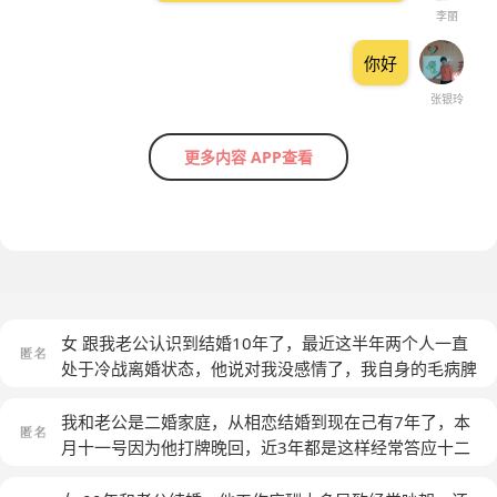
李丽
你好
张银玲
更多内容 APP查看
女 跟我老公认识到结婚10年了，最近这半年两个人一直
处于冷战离婚状态，他说对我没感情了，我自身的毛病脾
气不好，以前有很多事情太强势了。我不想离婚，我也愿
意改改自己的脾气，我不想放弃我们的家，可是他现在完
我和老公是二婚家庭，从相恋结婚到现在己有7年了，本
全不给我机会，我就近找了一份工作，就在他旁边，本来
月十一号因为他打牌晚回，近3年都是这样经常答应十二
自己想着回家过年慢慢去挽回他的，可是回家几天还是不
点回，都会推迟2一3点甚至偶尔通宵，第二天早上我在微
怎么说话，婆家人都劝他别离婚，他是开车回家的，本来