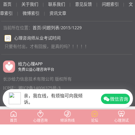
首页
关于我们
联系我们
意见反馈
问题索引
文
|
|
|
|
|
我翻旧账，听信别人谗言挑唆，总说无风不起浪别人说的
才不置于家庭破碎
(匿名)
都是对的，要求我晚上不能离开他，不上网聊天，开始感
章索引
微博索引
资讯文章
|
|
觉他是在乎我，我都顺着他，可慢慢的他总是神经质的怀
疑侮辱我，逼我讲过去不能隐瞒，说他不在意过去只是接
当前所在位置：
首页
/
问题列表
/
2015
/
1229
受不了欺骗，我索性都说了，他却总是不依不饶不相信的
心理咨询师从业考试时间
问
去质疑，然后言语恶劣的伤害我，再时不时的动手掐捏
只要有付出，才有回报，是真的吗？！！！！
踢，然后逼我分手，看我难过的落泪他也只是一笑而过，
我还傻傻的想守着他一辈子的好好过日子，含泪而笑的不
知所措。我爱上了一个根本就不爱我的人，他还要挟不让
给力心理APP
我看孩子，说是我把孩子抛弃了干嘛还要去犯贱，可他从
免费公益心理咨询平台
没想过我的无奈，只会这样给我伤口撒盐。他说了好多次
长沙给力信息技术有限公司 版权所有
要我把环取了给他生个孩子，我也想安定下来有个属于我
ICP证：湘ICP备14006375号-3
们的家，他却总说先生孩子…开始我特别感激他对我过去
的接受，所以就特别努力的想去好好维护彼此，他不喜欢
亲，我在线，有烦恼可向我倾
微信咨询
诉。
的我都不去做，就想守着他就是一个家，可现在他疑心太
重，说话还特别狠，我很平静的说让他去看看心理医生
吧，他自己都说是在折磨我，我也快要精神分裂了。每当
首页
心理咨询
倾诉热线
论坛
心理测试
他说分手让我走，我气到鼓起勇气要走的时候还是会不忍
心加不甘心，我真用心对他了，只想我们好好的有个小家