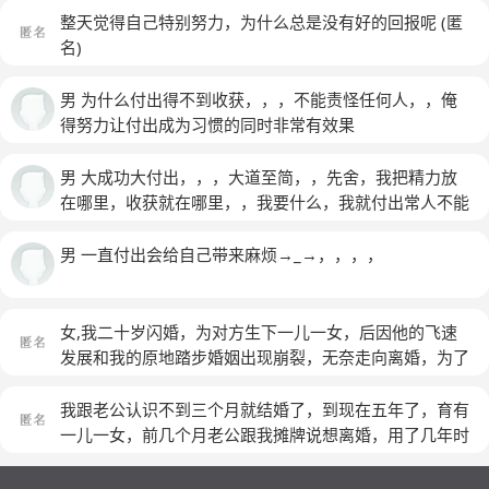
整天觉得自己特别努力，为什么总是没有好的回报呢
(匿
名)
男 为什么付出得不到收获，，，不能责怪任何人，，俺
得努力让付出成为习惯的同时非常有效果
男 大成功大付出，，，大道至简，，先舍，我把精力放
在哪里，收获就在哪里，，我要什么，我就付出常人不能
付出的
男 一直付出会给自己带来麻烦→_→，，，，
女,我二十岁闪婚，为对方生下一儿一女，后因他的飞速
发展和我的原地踏步婚姻出现崩裂，无奈走向离婚，为了
不让孩子跟我受苦都留给了男方。之后遇到我现在的对
象，他未婚，和我一样大，见他第一眼就感觉是我喜欢的
我跟老公认识不到三个月就结婚了，到现在五年了，育有
类型，后来稀里糊涂的就在一起了，由于那失败的婚姻，
一儿一女，前几个月老公跟我摊牌说想离婚，用了几年时
总是伤悲自己比别人矮了一头，所以特别努力去伪装自己
间都没法爱上我，可我爱他，更不想小孩在不完整的家庭
的坚强。他嘴说着不在意我的过去，却还总是时不时的和
中成长，所以我想知道我要怎么做老公才会对我有感情，