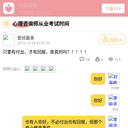
给力心理
下载APP
十年口碑经营
心理咨询师从业考试时间
问
曾经最美

抱抱TA
2015-12-29 01:07:55
只要有付出，才有回报，是真的吗？！！！！



14
0
513
获得公益心：
你好
刘海艳
你好
李丽
也有人命好，不必付出也有回报，但那个
是小概率事件。