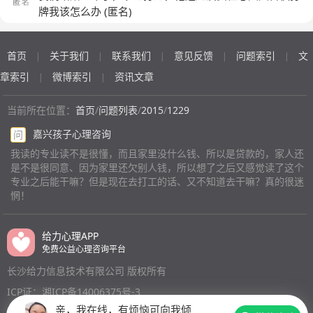
乐。如果继续现在的专业会让我非常的痛苦和迷茫。但是
牌我该怎么办
(匿名)
现在父母又非常不支持我转专业。那我到底要不要转呢？
我曾经以为我可以在现在的专业混下。我可以靠你些证书
可以参加各种考试，可以学完所有的课程。可是我现在发
首页
关于我们
联系我们
意见反馈
问题索引
文
|
|
|
|
|
现我根本就不喜欢这些。林正英年，我都觉得非常的无
章索引
微博索引
资讯文章
|
|
聊，那以后的十年20年30年我怎么过。明白这一点书，
我觉得我必须得转了。但是转什么？转之前，我的状态是
当前所在位置：
首页
/
问题列表
/
2015
/
1229
什么样，转之后的状态是什么样？如果我们学校除了我现
嘉兴孩子心理咨询
问
在的专业，其他专业都。不是特别好，甚至可以说是很
差。那我现在就一直后悔为什么高考填志愿的时候。不
我读的专业读不是很懂，而且家里没什么钱、所以是贷款的，家人还
是不是很同意、因为家里还欠别人钱，所以想了之后又感觉读了这个
多，我自己的心，而是多考虑了一些父母的看法。现在来
专业之后能干嘛？但是现在去打工的话、又不知道去干嘛？真的很迷
到这个学校小，要单独考虑自己的心，却发现我想学的大
惘！
这个专业这个学校都没有开设。那出来，其实求其食得挑
了一些专业。又开始后悔为什么当时高考填报志愿的时候
我不选这个专业，为什么不用我那个时候的分数去上课，
给力心理APP
好的学校还要来到我们这个学校不好的专业。都说每个学
免费公益心理咨询平台
校都有好的专业跟不好的专业。我是很想上好的专业但是
长沙给力信息技术有限公司 版权所有
如果你对好的专业不感兴趣，那是不是可以退而求其次
ICP证：湘ICP备14006375号-3
的。去学那些，这个学校中不是很好的专业。我本来已经
亲，我在线，有烦恼可向我倾
非常坚定了，可是今天又跟父母聊了一会儿，他们觉得我