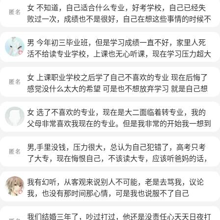
高中又要用更多的钱，我不想再让我父母这么累，而且回
错 但是总感觉无法投入 感觉一直在替别人生活 压抑自己
女 不知道，自己适合什么专业，好考学校，自己已经失
去读高中，也将会有很多人来说我的闲话。我好矛盾，我
的想法 到现在不清楚自己要什么。 见我不喜欢 父母也很
败过一次，成绩也不是很好，自己在想这些事情的时候不
到底该怎么选，我到底该读什么？
难受 我又不敢把自己的状态告诉他们. 以前大一大二有点
能安心学习，时间总会浪费掉，不知道该怎么办。
(匿名)
小成就总会和爸爸说 想得到鼓励 找些方向。他总说这个
男 今年初三毕业班，但是学习成绩一直不好，家里人死
专业有什么用 又变得很没有信心 很多时候感觉自己的想
活不给读专业学校，上课也无心听课，现在学习压力超大
法不被尊重 。现在的感觉是自己被人扔进了坑里 想爬出
连读书都不想读了，我该怎么办。
来又被踹回去 然后告诉我看见你在坑里我也很难受 我没
女 上课职业学校之后学了自己不喜欢的专业 现在后悔了
有方向 爬不出去 又不能怪罪扔我的人 情绪积压很久无法
感觉没什么太大的希望 可是也不想放弃学习 就是自己想
发泄 担心会影响以后生活
(匿名)
先出去走走 喜欢的地方 然后过一段时间在学一个自己喜
欢的专业 可是家里人就是不同意 但是我坚持自己的想法
女 选了不喜欢的专业，现在是大二面临着转专业，我的
可我也不知道是对是错 甚至想过离家出走 现在也没精力
父母非常喜欢我现在的专业。但是我非常的开始我一想到
学习 不想去上学 就是一心想出去
(匿名)
我以后可能会在这个行业里面所做的那些工作，我就觉得
整个人生都是灰暗的。我自己在专业里面挑了很久，觉迷
男,手里没钱，压力很大，总认为自己犯错了，高考只考
茫、提不起精神，我的思想有的时候不能集中，我想从事
了大专，现在悔恨自己，不该读大专，应该听爸妈的话，
的工作，可能以后会。比较辛苦也可能以后本科毕业都找
跟着爸妈做早点生意，现在至少有几十万了，孩子至少也
不到工作。就是需要经历很艰苦的研究生阶段，现在又是
有4岁了，有房有车，有老婆有孩子，也有钱了，一家人
我有幻听，从客观来说别人不可能，老是去骂我，议论
考试周，我整个人压力非常的大，报专业的时候其实是有
在一起也很开心，读了书又没干那一行，书白读了，学也
我，也没有那时间那心情，可是我也说服不了自己
多重考虑的。第一是我特别想要离开这个专业，所以我是
白上了
(匿名)
暴力，一个高的一个低的。如果学这个东西可以让我快
我们结婚三年了，吵过打过，他还是没责任心天天日夜打