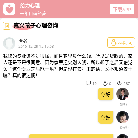
给力心理
下载APP
十年口碑经营
嘉兴孩子心理咨询
问
匿名

抱抱TA
2015-12-29 15:19:03
我读的专业读不是很懂，而且家里没什么钱、所以是贷款的，家
人还是不是很同意、因为家里还欠别人钱，所以想了之后又感觉
读了这个专业之后能干嘛？但是现在去打工的话、又不知道去干
嘛？真的很迷惘！



19
0
587
你好
熊琦红
你好
咨询师