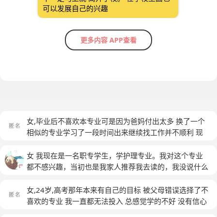
可以发展自己的兴趣
更多内容 APP查看
女,毕业后不喜欢本专业可是因为爸妈付出太多 换了一个
相似的专业学习了一段时间出来继续找工作并不顺利 现
在非常的迷茫也不知道自己除了这个专业外会做什么喜欢
做什么
(匿名)
女 我现在是一名职专学生，学护理专业。我对这个专业
都不感兴趣，当初也是我家人推荐我去读的，我没说什么
就同意了。我现在在学校是虚度光阴的，混日子的。读了
快一年了，混了一年，我不想再混下去了，我想继续回去
女,24岁,高考那年本来有自己的目标 被父母错误选择了不
读高中，但如果回去读高中，我又要从头开始。到时候我
喜欢的专业 我一直都无法投入 总感觉学的不好 没有信心
朋友都毕业了，我还在读书，我会很尴尬。而且我回去读
虽然大学成绩不错 现在研究生要毕业工作定的也还算不