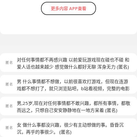
更多内容 APP查看
对任何事情都不再感兴趣 以前爱玩游戏现在碰也不碰 和
爱人话也越来越少 感觉做什么都好无聊 浑身无力
(匿名)
男 什么事情都不想做，以前很喜欢打游戏，但现在连游
戏都不想打了，就只浏览贴吧，b站看视频，完整的电影
都很难坚持看下去，不想做事，整天被老妈骂，这不做，
那不做，现在很烦
(匿名)
男,25岁,现在对任何事情都不敢兴趣，都所有事情，都敬
而远之，只想自己安安静静地在一地方呆着
(匿名)
女 做什么事都没兴趣，很少有主动想做的事。昏昏沉
沉，再乎的事很少。
(匿名)