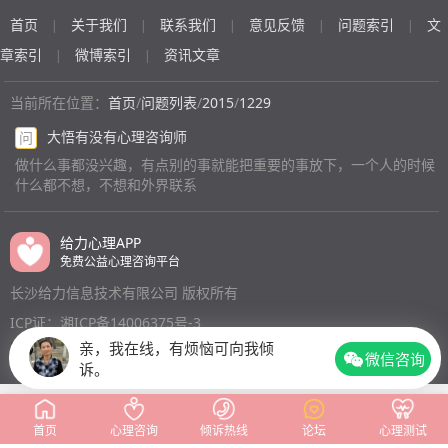
的舍不得 如果真的走到分手那一步了我会心疼死她 我该
首页
关于我们
联系我们
意见反馈
问题索引
文
|
|
|
|
|
怎么办
(匿名)
章索引
微博索引
资讯文章
|
|
当前所在位置：
首页
/
问题列表
/
2015
/
1229
大悟有没有心理咨询师
问
做什么事都没兴趣，有点别的事就能把重要的事放下，一个人的时候
什么都不想，不想和外界联系
给力心理APP
免费公益心理咨询平台
长沙给力信息技术有限公司 版权所有
ICP证：湘ICP备14006375号-3
亲，我在线，有烦恼可向我倾
微信咨询
诉。
首页
心理咨询
倾诉热线
论坛
心理测试