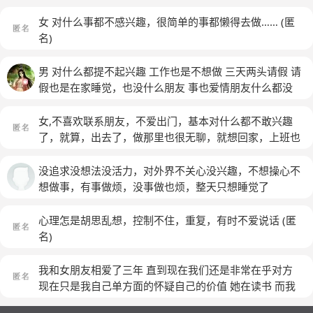
女 对什么事都不感兴趣，很简单的事都懒得去做……
(匿
名)
男 对什么都提不起兴趣 工作也是不想做 三天两头请假 请
假也是在家睡觉，也没什么朋友 事也爱情朋友什么都没
有。每天过的都是浑浑噩噩一副要死不能活的样子，我也
不想这样可是就是觉得做什么都没劲。
女,不喜欢联系朋友，不爱出门，基本对什么都不敢兴趣
了，就算，出去了，做那里也很无聊，就想回家，上班也
不去上了，每天在家里发呆看电视，这是怎么了
(匿名)
没追求没想法没活力，对外界不关心没兴趣，不想操心不
想做事，有事做烦，没事做也烦，整天只想睡觉了
心理怎是胡思乱想，控制不住，重复，有时不爱说话
(匿
名)
我和女朋友相爱了三年 直到现在我们还是非常在乎对方
现在只是我自己单方面的怀疑自己的价值 她在读书 而我
什么都没有 我不想让她以后跟着我吃苦 但是离开她又真