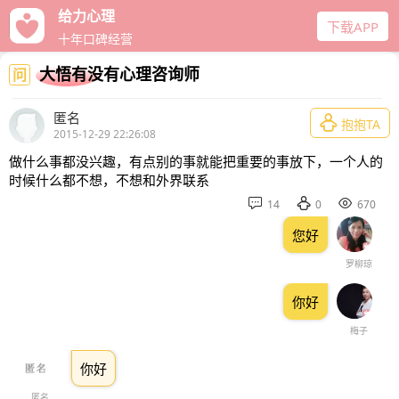
给力心理
下载APP
十年口碑经营
大悟有没有心理咨询师
问
匿名

抱抱TA
2015-12-29 22:26:08
做什么事都没兴趣，有点别的事就能把重要的事放下，一个人的
时候什么都不想，不想和外界联系



14
0
670
您好
罗柳琼
你好
梅子
你好
匿名