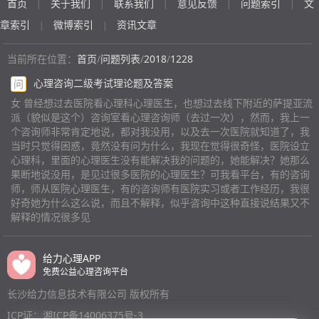
首页
关于我们
联系我们
意见反馈
问题索引
文
|
|
|
|
|
章索引
微博索引
资讯文章
|
|
当前所在位置：
首页
/
问题列表
/
2018
/
1228
心理咨询二级考试理论题及答案
问
女 曾经想过去医院看心理科心理医生，也想过去线下附近的萨提亚流
派（貌似是这个）咨询室看心理咨询师（去过一次），然而，我上一
个咨询师非常肯定地说，都对我没用，以及去一次医院就知道了，我
当时只觉得困惑，竟然没有问为什么，我现在觉得很奇怪，医院设立
心理科，里面的心理医生没有能解决我的问题的，她能解决？她那么
果断地说没用，是见过很多医院的心理医生？可我看平台，有的咨询
师，师从医院心理医生，有的咨询师有医院实习或者工作经历，我很
好奇她为什么这么说，而且不解释，似乎咨询中这种直接说结果又不
解释的情况很多见
给力心理APP
免费公益心理咨询平台
长沙给力信息技术有限公司 版权所有
ICP证：湘ICP备14006375号-3