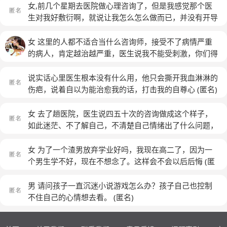
作为来访者向他诉说我的困惑，难道不是应该实话实说的
了。我放弃了，看心理医生是真的有用吗？那些心理咨询
女,前几个星期去医院做心理咨询了，但是我感觉那个医
吗？而且我真的没有说什么针对她的言论，我有时候问问
真的有用吗？
(匿名)
生对我好敷衍啊，就说让我怎么怎么做而已，并没有开导
他怎么处理生活中的问题的其实并不是在了解他的生活怎
我，还给我开了药，我觉得她给我开药都只是为了钱，感
么样，他是怎么想的，我其实就是想针对这个问题问问我
觉所有人都好虚伪。。。。。。 拜托哪位好心人帮我看
女 这里的人都不适合当什么咨询师，接受不了病情严重
该怎么样，为什么他不懂呢？而且其实我作为病人真的没
看这两张表，我不太懂，医生也没分析。。。
(匿名)
的病人，肯定越治越严重，医生说我不能受刺激，你们得
心思把精力花在攻击别人身上，咨询师总是觉得他那里做
咨询师总是刺激我，这样能治病就奇怪了，没听说那个精
不好惹我生气了，觉得我有些表情是对他的不屑一顾，问
神病是被骂好的。
说实话心里医生根本没有什么用，他只会撕开我血淋淋的
题是我根本没有想这么多啊，咨询师太敏感了，我作为一
伤疤，说着自以为能治愈我的话，打击我的自尊心
(匿名)
个来访者不是来帮助咨询师解决心理困惑的好吗……我要
是表现的很好那我就不用去看医生了不是吗？我实话实
女 去了趟医院，医生说四五十次的咨询做成这个样子，
说，如果有什么不妥当的言辞，我首先说抱歉，我并没有
如此迷茫、不了解自己，不清楚自己情绪出了什么问题，
针对其他人的意思，我就是对于之前我遇到的人表达不
这个行业确实需要整顿了，还说咨询师要避免投射，那些
满。
(匿名)
替人做决定，承诺之类的违规操作不算心理咨询师…
(匿
女 为了一个渣男放弃学业好吗，我现在高二了，因为一
名)
个男生学不好，现在不想念了。这样会不会以后后悔
(匿
名)
男 请问孩子一直沉迷小说游戏怎么办？孩子自己也控制
不住自己的心情想去看。
(匿名)