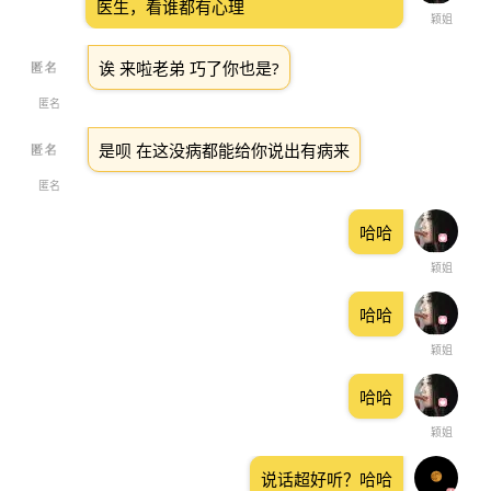
医生，看谁都有心理
颖姐
诶 来啦老弟 巧了你也是?
匿名
是呗 在这没病都能给你说出有病来
匿名
哈哈
颖姐
哈哈
颖姐
哈哈
颖姐
说话超好听？哈哈