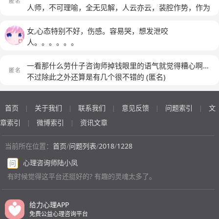
人师，不可理喻，全无见解，人云亦云，装腔作势，作为
这么纯洁的一个平台，我攻击他们底下的一切虚伪，我攻
击我万岁，反不反击都无所谓，这是个具有张力的空间。
女,心态特别不好，伤感。容易哭，想发泄咬
(匿名)
人。。。。。。
一看那什么劳什子咨询师掉钱眼里的语气就觉得糟心啊…
不过除此之外还算是有几个很不错的
(匿名)
首页
关于我们
联系我们
意见反馈
问题索引
文
|
|
|
|
|
章索引
微博索引
资讯文章
|
|
当前所在位置：
首页
/
问题列表
/
2018
/
1228
心理咨询师陆小凤
问
有时候觉得这平台还挺好的? 有趣的灵魂太多了。
给力心理APP
免费公益心理咨询平台