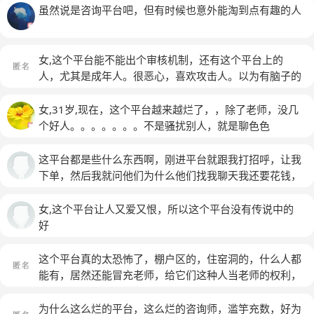
虽然说是咨询平台吧，但有时候也意外能淘到点有趣的人
女,这个平台能不能出个审核机制，还有这个平台上的
人，尤其是成年人。很恶心，喜欢攻击人。以为有脑子的
人要多一些，还是一样没脑子。心理平台上，恶意还这么
大，在别人的帖子打击人。互相骂人，都带有很暴力，很
女,31岁,现在，这个平台越来越烂了，，除了老师，没几
恶心的文字，像什么操什么东西的，平台能不能管管。决
个好人。。。。。。。不是骚扰别人，就是聊色色
定退出这个平台，答辩平台。现在抖音也成为了答辩抖
的，，，，还私信打扰……这种人最可恶。
音。无脑跟风的人真多。
(匿名)
这平台都是些什么东西啊，刚进平台就跟我打招呼，让我
下单，然后我就问他们为什么他们找我聊天我还要花钱，
也不回我我再问就打不开了说是把我拉黑了，三个人居然
两个拉黑了，什么东西啊，再有这种不讲道理的东西滚
女,这个平台让人又爱又恨，所以这个平台没有传说中的
蛋，人与人之间是平等的，干嘛拉黑我，互相帮助不是应
好
该的吗，给你钱你就跟我聊天不给你钱你就拉黑我，不是
你主动找我的吗，你不主动找我我会搭理你个死老太婆，
这个平台真的太恐怖了，棚户区的，住窑洞的，什么人都
**
能有，居然还能冒充老师，给它们这种人当老师的权利，
然后赚钱还要打压客户，它们是没搞清楚狗字怎么写吗？
这个平台真是为了赚钱什么都敢做！
(匿名)
为什么这么烂的平台，这么烂的咨询师，滥竽充数，好为