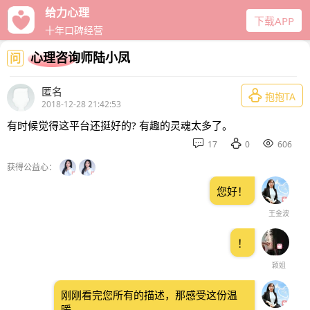
给力心理
下载APP
十年口碑经营
心理咨询师陆小凤
问
匿名

抱抱TA
2018-12-28 21:42:53
有时候觉得这平台还挺好的? 有趣的灵魂太多了。



17
0
606
获得公益心：
您好！
王金波
！
颖姐
刚刚看完您所有的描述，那感受这份温
暖。