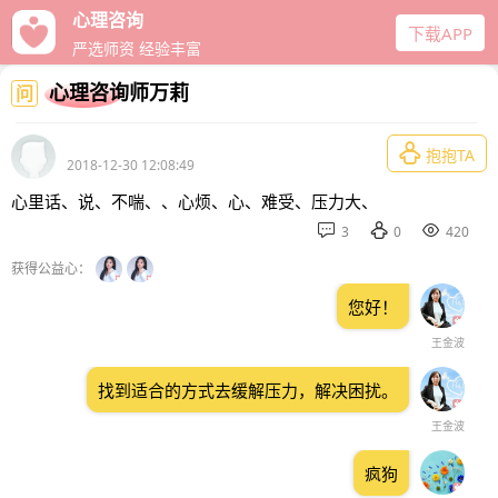
心理咨询
下载APP
严选师资 经验丰富
心理咨询师万莉
问

抱抱TA
2018-12-30 12:08:49
心里话、说、不喘、、心烦、心、难受、压力大、



3
0
420
获得公益心：
您好！
王金波
找到适合的方式去缓解压力，解决困扰。
王金波
疯狗