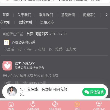
决。后来，朋友告诉我，好多人知道这件事，并说我不
好，能的我现在心里难受，于是想换宿舍，怎么办呢
首页
关于我们
联系我们
意见反馈
问题索引
文
|
|
|
|
|
章索引
微博索引
资讯文章
|
|
当前所在位置：
首页
/
问题列表
/
2018
/
1230
心理咨询师万莉
问
心里话、说、不喘、、心烦、心、难受、压力大、
给力心理APP
免费公益心理咨询平台
长沙给力信息技术有限公司 版权所有
ICP证：湘ICP备14006375号-3
亲，我在线，有烦恼可向我倾
微信咨询
诉。
首页
心理咨询
倾诉热线
论坛
心理测试