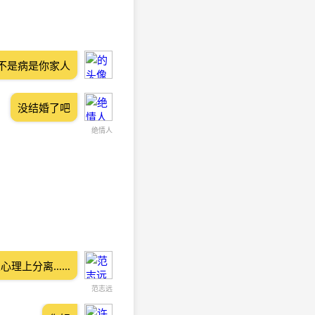
不是病是你家人
没结婚了吧
绝情人
心理上分离……
范志远