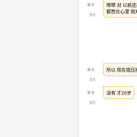
嗯嗯 对 以前
都憋在心里 很
匿名
所以 现在很压
匿名
没有 才20岁
匿名