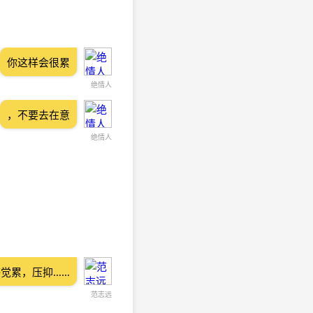
你这样会很累
绝情人
，不要去在意
绝情人
觉累，压抑……
范志远