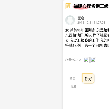
福建心理咨询三级
问
匿名
2018-12-31 11:27:53
女 爸爸每年回到家 总是
东西给他们 所以 挣了钱都
去 我要汇报我的工作 我的
答就各种问 第一个问题 去
获得公益心：
你好
匿名