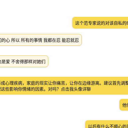
这个范专家说的对该自私的
的心 所以 所有的事情 我都在忍 能忍就忍
也是爱 不舍得那样对她们
形成心理疾病，家庭的现实让你痛苦，让你在边缘游离。建议首先调
理这些影响你情绪的因素。对吗？点击我头像详聊
他
以后有什么不顺心的