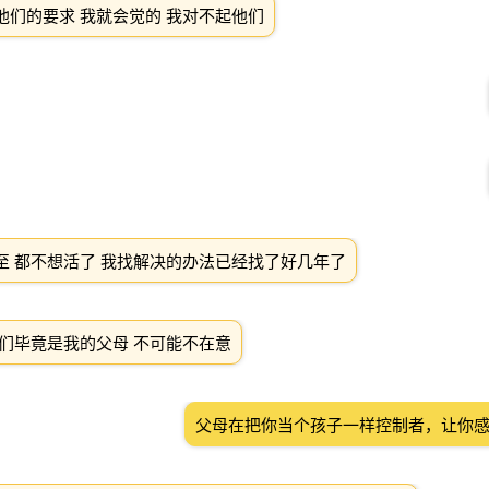
他们的要求 我就会觉的 我对不起他们
至 都不想活了 我找解决的办法已经找了好几年了
他们毕竟是我的父母 不可能不在意
父母在把你当个孩子一样控制者，让你感