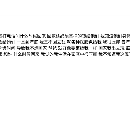
给我打电话问什么时候回来 回家还必须拿挣的钱给他们 我知道他们身
会给她们 一旦到年底 我拿不回去钱 就各种摆脸色给我 我很压抑 每
吃饭时间 导致我不想回家 爸爸 就好像要束缚我一样 回家我出去玩 
哪 和谁 什么时候回来 我觉的我生活在家庭中很压抑 我不知道我这属