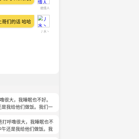
绝情人
哥们的话 哈哈
丿水丶
呼噜很大，我睡眠也不好。
还是我给他们做饭。我们一
总吵架，自从他回来后，我
那天我妈用扫帚几棒甩在我
爸爸打呼噜很大，我睡眠也不
答应好好照顾我，可是他们
中午还是我给他们做饭。我
说我，我辩解，他们会更加
妈也总吵架，自从他回来