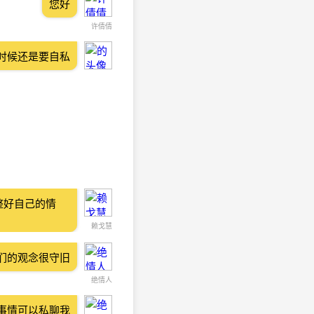
您好
许倩倩
时候还是要自私
整好自己的情
赖戈慧
们的观念很守旧
绝情人
事情可以私聊我