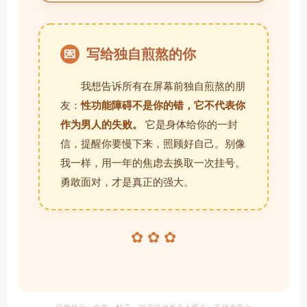
写给独自煎熬的你
💌
我想告诉所有在屏幕前独自煎熬的朋
友：
性功能障碍不是你的错，它不代表你
作为男人的失败。
它是身体给你的一封
信，提醒你要慢下来，照顾好自己。别像
我一样，用一年的焦虑去换取一次挂号。
勇敢面对，才是真正的强大。
✿ ✿ ✿