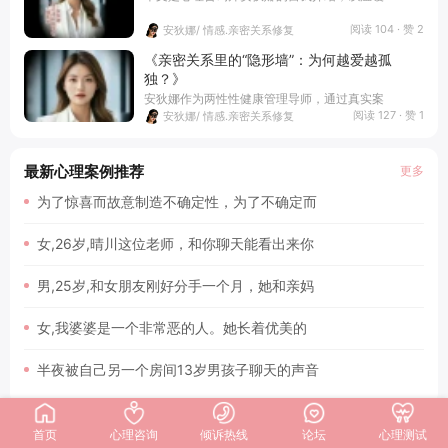
阅读 104 · 赞 2
安狄娜/ 情感.亲密关系修复
《亲密关系里的“隐形墙”：为何越爱越孤
独？》
安狄娜作为两性性健康管理导师，通过真实案
阅读 127 · 赞 1
安狄娜/ 情感.亲密关系修复
最新心理案例推荐
更多
为了惊喜而故意制造不确定性，为了不确定而
女,26岁,晴川这位老师，和你聊天能看出来你
男,25岁,和女朋友刚好分手一个月，她和亲妈
女,我婆婆是一个非常恶的人。她长着优美的
半夜被自己另一个房间13岁男孩子聊天的声音
首页
>
心理文章
首页
心理咨询
倾诉热线
论坛
心理测试