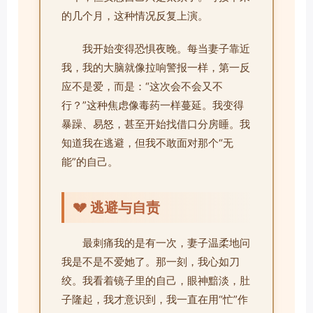
的几个月，这种情况反复上演。
我开始变得恐惧夜晚。每当妻子靠近
我，我的大脑就像拉响警报一样，第一反
应不是爱，而是：“这次会不会又不
行？”这种焦虑像毒药一样蔓延。我变得
暴躁、易怒，甚至开始找借口分房睡。我
知道我在逃避，但我不敢面对那个“无
能”的自己。
💔 逃避与自责
最刺痛我的是有一次，妻子温柔地问
我是不是不爱她了。那一刻，我心如刀
绞。我看着镜子里的自己，眼神黯淡，肚
子隆起，我才意识到，我一直在用“忙”作