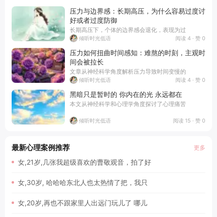
压力与边界感：长期高压，为什么容易过度讨
好或者过度防御
长期高压下，个体的边界感会退化，表现为过
阅读 4 · 赞 0
倾听时光低语
压力如何扭曲时间感知：难熬的时刻，主观时
间会被拉长
文章从神经科学角度解析压力导致时间变慢的
阅读 4 · 赞 0
倾听时光低语
黑暗只是暂时的 你内在的光 永远都在
本文从神经科学和心理学角度探讨了心理痛苦
阅读 15 · 赞 0
倾听时光低语
最新心理案例推荐
更多
女,21岁,几张我超级喜欢的曹敬观音，拍了好
女,30岁, 哈哈哈东北人也太热情了把，我只
女,20岁,再也不跟家里人出远门玩儿了 哪儿