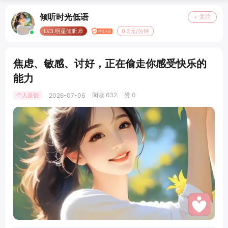
倾听时光低语
+ 关注
LV3.明星倾听师
0.2元/分钟
焦虑、敏感、讨好，正在偷走你感受快乐的
能力
阅读 632
赞 0
个人原创
2026-07-06