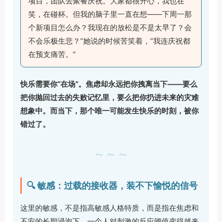
项目，团队去聚餐庆祝。大家都很开心，我也在
笑，在碰杯。但我的脑子里一直在想——下周一那
个新项目怎么办？我现在的放松是不是太早了？会
不会乐极生悲？”她说的时候苦笑着，“我连庆祝都
在预支痛苦。”
快乐需要你“在场”。焦虑却永远把你拽离当下——要么
把你抛回过去的失败记忆里，要么把你扔进未来的灾难
想象中。而当下，那个唯一可能发生快乐的时刻，被你
错过了。
～～～
🔍 敏感：过载的接收器，装不下愉悦的信号
这里的敏感，不是指高敏感人格特质，而是指在焦虑和
不安的长期浸泡下，一个人对刺激的反应阈值变得越来