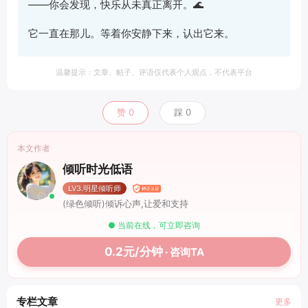
——你会发现，快乐从未真正离开。🌊
它一直在那儿。等着你安静下来，认出它来。
温馨提示：文章、帖子、评语仅代表个人观点，不代表平台
赞
0
踩
0
本文作者
倾听时光低语
LV3.明星倾听师
(绿色倾听)倾诉心声,让爱和支持
● 当前在线，可立即咨询
0.2元/分钟
· 咨询TA
专栏文章
更多