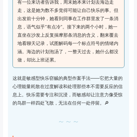
有一位来访者告诉我，周末她本来计划去海边走
走，这是她为数不多觉得可能让自己快乐的事。但
出发前十分钟，她看到同事在工作群里发了一条消
息，语气似乎“有点冷”。接下来的两个小时，她一
直坐在沙发上反复揣摩那条消息的含义，翻来覆去
地看聊天记录，试图解码每一个标点符号的情绪内
涵。海边的计划泡汤了，一整天过去，她什么都没
做，却比上班还累。
这就是敏感型快乐窃贼的典型作案手法——它把大量的
心理能量耗散在过度解读和处理那些本不需要反应的信
息上。快乐需要专注和沉浸，而敏感却让注意力像受惊
的鸟群一样四处飞散，无法在任何一处停留。🔎
～～～