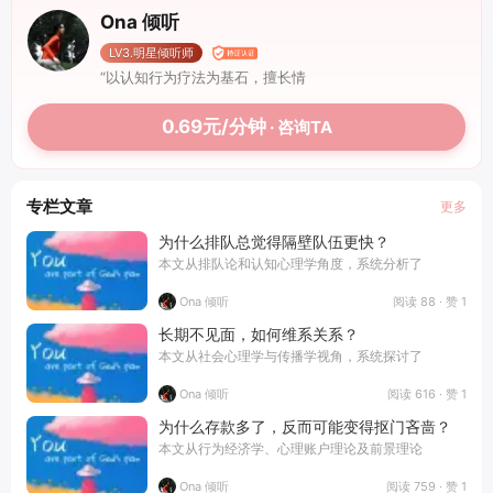
Ona 倾听
LV3.明星倾听师
“以认知行为疗法为基石，擅长情
0.69元/分钟
· 咨询TA
专栏文章
更多
为什么排队总觉得隔壁队伍更快？
本文从排队论和认知心理学角度，系统分析了
阅读 88 · 赞 1
Ona 倾听
长期不见面，如何维系关系？
本文从社会心理学与传播学视角，系统探讨了
阅读 616 · 赞 1
Ona 倾听
为什么存款多了，反而可能变得抠门吝啬？
本文从行为经济学、心理账户理论及前景理论
阅读 759 · 赞 1
Ona 倾听