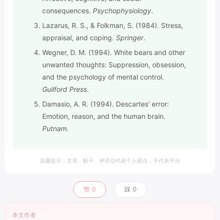
consequences.
Psychophysiology
.
Lazarus, R. S., & Folkman, S. (1984). Stress,
appraisal, and coping.
Springer
.
Wegner, D. M. (1994). White bears and other
unwanted thoughts: Suppression, obsession,
and the psychology of mental control.
Guilford Press
.
Damasio, A. R. (1994). Descartes' error:
Emotion, reason, and the human brain.
Putnam
.
温馨提示：文章、帖子、评语仅代表个人观点，不代表平台
赞
0
踩
0
本文作者