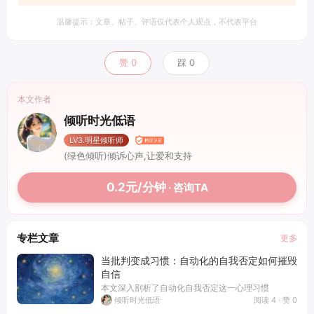
温馨提示：文章、帖子、评语仅代表个人观点，不代表平台
赞
0
踩
0
本文作者
倾听时光低语
LV3.明星倾听师
(绿色倾听)倾诉心声,让爱和支持
0.2元/分钟
· 咨询TA
专栏文章
更多
当批判变成习惯：自动化的自我否定如何摧毁
自信
本文深入剖析了自动化自我否定这一心理习惯
阅读 4 · 赞 0
倾听时光低语