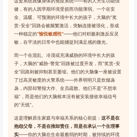
这套系统就像身体的免疫系统——有的人天生功能强
健，有的人因早期环境受损而功能薄弱。一个在安
全、温暖、可预测的环境中长大的孩子，大脑的“奖
赏-安全”回路会被频繁激活，突触连接被强化，形成
一种稳定的
“愉悦敏感性”
——他们对积极刺激反应灵
敏，在平淡的日常中也能捕捉到满足感的微光。
而一个在混乱、冷漠或充满威胁的环境中长大的孩
子，大脑的“威胁-警觉”回路被过度开发，而“奖赏-安
全”回路则被抑制甚至萎缩。他们的大脑像一座被设置
了过高灵敏度的火警系统——外界明明只是炊烟袅
袅，内部却警报大作、全员疏散。他们不是“不想幸
福”，而是他们的大脑根本没有被安装接收幸福信号
的“天线”。
这是理解原生家庭与幸福关系的核心前提：
这不是在
抱怨父母，不是在推卸责任，而是在承认一个生理事
实
——你的大脑在生命最脆弱的时期，被持续的环境