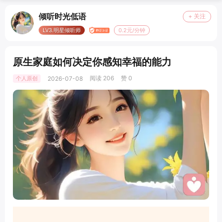
倾听时光低语
+ 关注
LV3.明星倾听师
0.2元/分钟
原生家庭如何决定你感知幸福的能力
阅读 206
赞 0
个人原创
2026-07-08