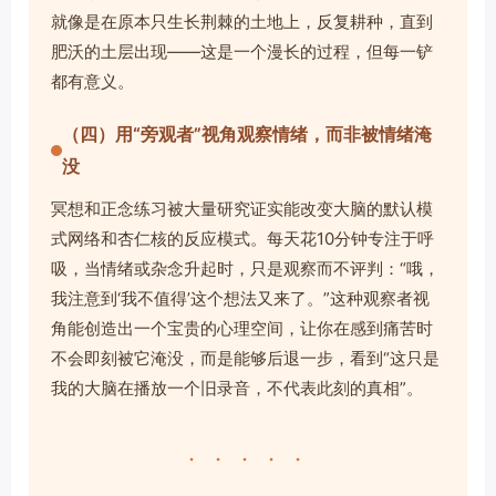
就像是在原本只生长荆棘的土地上，反复耕种，直到
肥沃的土层出现——这是一个漫长的过程，但每一铲
都有意义。
（四）用“旁观者”视角观察情绪，而非被情绪淹
没
冥想和正念练习被大量研究证实能改变大脑的默认模
式网络和杏仁核的反应模式。每天花10分钟专注于呼
吸，当情绪或杂念升起时，只是观察而不评判：“哦，
我注意到‘我不值得’这个想法又来了。”这种观察者视
角能创造出一个宝贵的心理空间，让你在感到痛苦时
不会即刻被它淹没，而是能够后退一步，看到“这只是
我的大脑在播放一个旧录音，不代表此刻的真相”。
· · · · ·