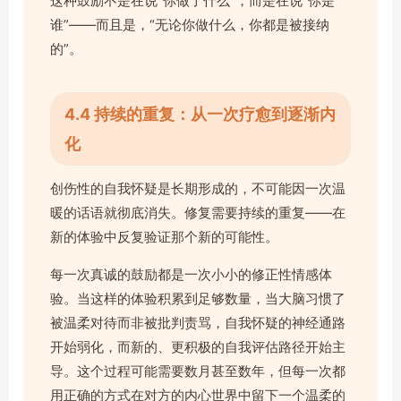
这种鼓励不是在说“你做了什么”，而是在说“你是
谁”——而且是，“无论你做什么，你都是被接纳
的”。
4.4 持续的重复：从一次疗愈到逐渐内
化
创伤性的自我怀疑是长期形成的，不可能因一次温
暖的话语就彻底消失。修复需要持续的重复——在
新的体验中反复验证那个新的可能性。
每一次真诚的鼓励都是一次小小的修正性情感体
验。当这样的体验积累到足够数量，当大脑习惯了
被温柔对待而非被批判责骂，自我怀疑的神经通路
开始弱化，而新的、更积极的自我评估路径开始主
导。这个过程可能需要数月甚至数年，但每一次都
用正确的方式在对方的内心世界中留下一个温柔的