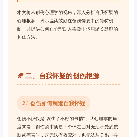
本文将从创伤心理学的视角，深入分析自我怀疑的
心理根源，揭示温柔鼓励在创伤修复中的独特机
制，并提供如何在心理助人实践中运用温柔鼓励的
具体方法。
· · · · · ·
🍂 二、自我怀疑的创伤根源
2.1 创伤如何制造自我怀疑
创伤不仅仅是“发生了不好的事情”。从心理学的角
度来看，创伤的本质是：个体在面对无法承受的威
胁或痛苦时，既无法有效应对，也无法从关系中寻