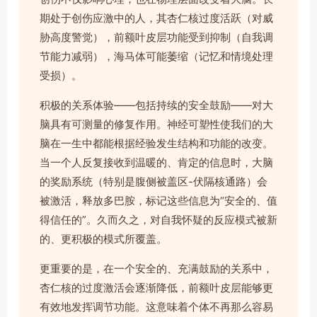
期处于创伤应激中的人，其杏仁核过度活跃（对威
胁高度警觉），前额叶皮层功能受到抑制（自我调
节能力减弱），海马体可能萎缩（记忆和情境处理
受损）。
积极的关系体验——包括持续的安全鼓励——对大
脑具有可测量的修复作用。神经可塑性使我们的大
脑在一生中都能根据经验发生结构和功能的改变。
当一个人反复接收到温暖的、肯定的信息时，大脑
的奖励系统（特别是腹侧被盖区-伏隔核通路）会
被激活，释放多巴胺，标记这些信息为“安全的、值
得信任的”。久而久之，对自我怀疑的反应模式被新
的、更积极的模式所覆盖。
更重要的是，在一个安全的、充满鼓励的关系中，
杏仁核的过度激活会逐渐降低，前额叶皮层能够更
有效地发挥调节功能。这意味着个体不再那么容易