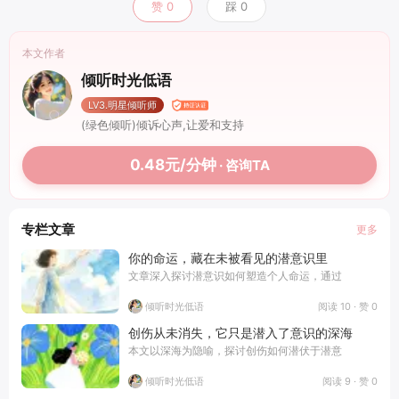
赞
0
踩
0
本文作者
倾听时光低语
LV3.明星倾听师
(绿色倾听)倾诉心声,让爱和支持
0.48元/分钟
· 咨询TA
专栏文章
更多
你的命运，藏在未被看见的潜意识里
文章深入探讨潜意识如何塑造个人命运，通过
阅读 10 · 赞 0
倾听时光低语
创伤从未消失，它只是潜入了意识的深海
本文以深海为隐喻，探讨创伤如何潜伏于潜意
阅读 9 · 赞 0
倾听时光低语