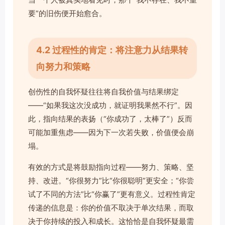
要”的旧伤便开始愈合。
4.2 过程性的肯定：将注意力从结果转
向努力和策略
创伤性的自我怀疑往往将自我价值与结果绑定
——“如果我这次没成功，就证明我果然不行”。因
此，指向结果的表扬（“你成功了，太棒了”）反而
可能加重焦虑——因为下一次若失败，价值便会崩
塌。
有效的方式是将鼓励指向过程——努力、策略、坚
持、改进。“你很努力”比“你很聪明”更安全；“你尝
试了不同的方法”比“你赢了”更有意义。过程性肯定
传递的信息是：你的价值不取决于单次结果，而取
决于你持续的投入和成长。这恰恰是自我怀疑最需