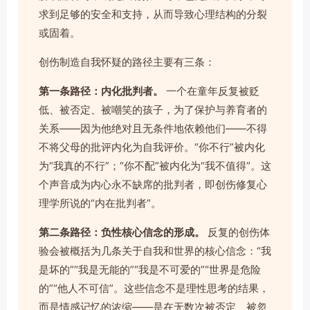
求到足够的安全和支持，从而导致心理结构的分裂
或固着。
创伤制造自我怀疑的路径主要有三条：
第一条路径：内化批判者。
一个在童年反复被贬
低、被否定、被嘲笑的孩子，为了保护与养育者的
关系——因为他绝对且无条件地依赖他们——不得
不将父母的批评内化为自我评价。“你不行”被内化
为“我真的不行”；“你不配”被内化为“我不值得”。这
个声音成为内心永不缺席的批判者，即创伤修复心
理学所说的“内在批判者”。
第二条路径：负性核心信念的形成。
反复的创伤体
验会被概括为几条关于自我和世界的核心信念：“我
是坏的”“我是无能的”“我是不可爱的”“世界是危险
的”“他人不可信”。这些信念不是理性思考的结果，
而是情感记忆的浓缩——是在无数次被否定、被忽