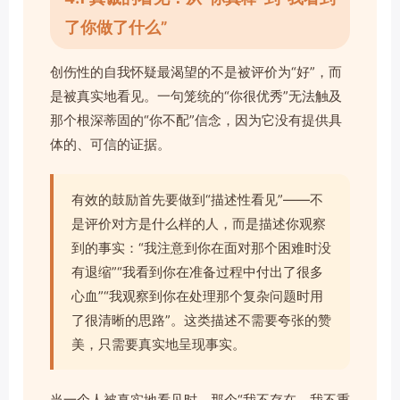
了你做了什么”
创伤性的自我怀疑最渴望的不是被评价为“好”，而
是被真实地看见。一句笼统的“你很优秀”无法触及
那个根深蒂固的“你不配”信念，因为它没有提供具
体的、可信的证据。
有效的鼓励首先要做到“描述性看见”——不
是评价对方是什么样的人，而是描述你观察
到的事实：“我注意到你在面对那个困难时没
有退缩”“我看到你在准备过程中付出了很多
心血”“我观察到你在处理那个复杂问题时用
了很清晰的思路”。这类描述不需要夸张的赞
美，只需要真实地呈现事实。
当一个人被真实地看见时，那个“我不存在、我不重