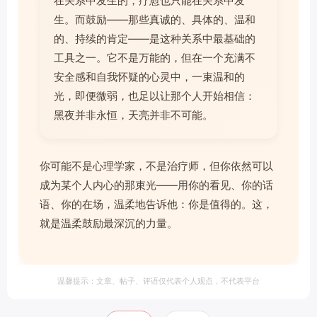
在关系中发生的，疗愈也只能在关系中发
生。而鼓励——那些真诚的、具体的、温和
的、持续的肯定——是这种关系中最基础的
工具之一。它不是万能的，但在一个充满不
安全感和自我怀疑的心灵中，一束温和的
光，即便微弱，也足以让那个人开始相信：
黑夜并非永恒，天亮并非不可能。
你可能不是心理学家，不是治疗师，但你依然可以
成为某个人内心的那束光——用你的看见、你的话
语、你的在场，温柔地告诉他：你是值得的。这，
就是温柔鼓励最深沉的力量。
温馨提示：文章、帖子、评语仅代表个人观点，不代表平台